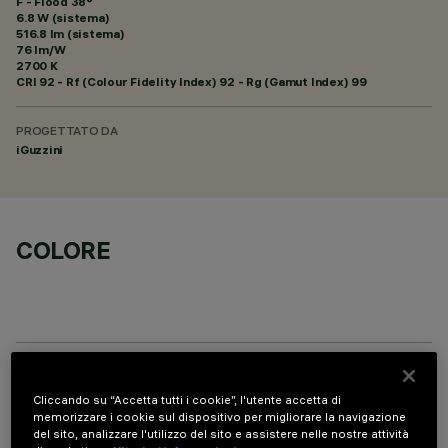
F - Flood 38°
6.8 W (sistema)
516.8 lm (sistema)
76 lm/W
2700 K
CRI
92
- Rf (Colour Fidelity Index) 92 - Rg (Gamut Index) 99
PROGETTATO DA
iGuzzini
COLORE
COMPONENTI OPZIONALI
Cliccando su “Accetta tutti i cookie”, l'utente accetta di
memorizzare i cookie sul dispositivo per migliorare la navigazione
del sito, analizzare l'utilizzo del sito e assistere nelle nostre attività