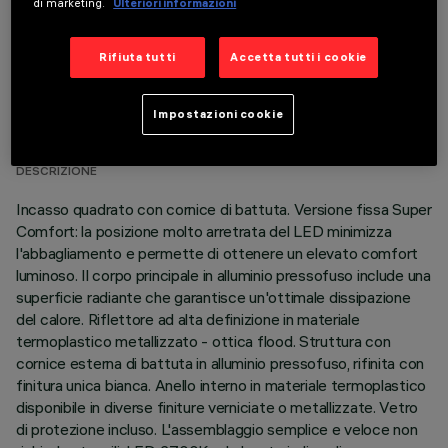
di marketing.
Ulteriori informazioni
Rifiuta tutti
Accetta tutti i cookie
DATI TECNICI
Impostazioni cookie
ULTIMO AGGIORNAMENTO: 07/08/2026
DESCRIZIONE
Incasso quadrato con cornice di battuta. Versione fissa Super
Comfort: la posizione molto arretrata del LED minimizza
l'abbagliamento e permette di ottenere un elevato comfort
luminoso. Il corpo principale in alluminio pressofuso include una
superficie radiante che garantisce un'ottimale dissipazione
del calore. Riflettore ad alta definizione in materiale
termoplastico metallizzato - ottica flood. Struttura con
cornice esterna di battuta in alluminio pressofuso, rifinita con
finitura unica bianca. Anello interno in materiale termoplastico
disponibile in diverse finiture verniciate o metallizzate. Vetro
di protezione incluso. L'assemblaggio semplice e veloce non