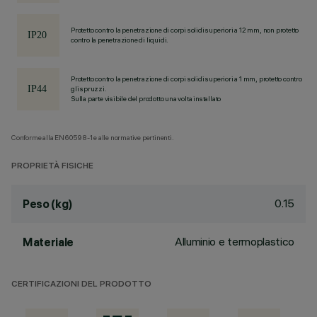
Protetto contro la penetrazione di corpi solidi superiori a 12 mm, non protetto
contro la penetrazione di liquidi.
Protetto contro la penetrazione di corpi solidi superiori a 1 mm, protetto contro
gli spruzzi.
Sulla parte visibile del prodotto una volta installato
Conforme alla EN60598-1 e alle normative pertinenti.
PROPRIETÀ FISICHE
0.15
Peso (kg)
Alluminio e termoplastico
Materiale
CERTIFICAZIONI DEL PRODOTTO