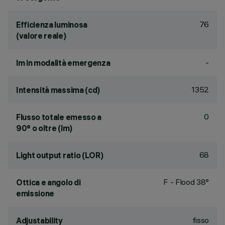
76
Efficienza luminosa
(valore reale)
-
lm in modalità emergenza
1352
Intensità massima (cd)
0
Flusso totale emesso a
90° o oltre (lm)
68
Light output ratio (LOR)
F - Flood 38°
Ottica e angolo di
emissione
fisso
Adjustability