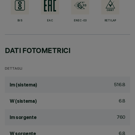
BIS
EAC
ENEC-03
RETILAP
DATI FOTOMETRICI
DETTAGLI
516.8
lm (sistema)
6.8
W (sistema)
760
lm sorgente
6.8
W sorgente