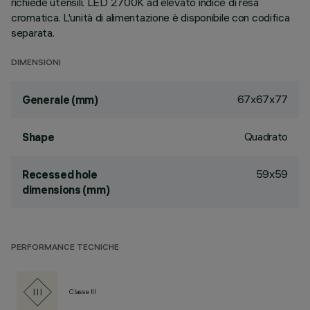
richiede utensili. LED 2700K ad elevato indice di resa
cromatica. L'unità di alimentazione è disponibile con codifica
separata.
DIMENSIONI
67x67x77
Generale (mm)
Quadrato
Shape
59x59
Recessed hole
dimensions (mm)
PERFORMANCE TECNICHE
Classe III