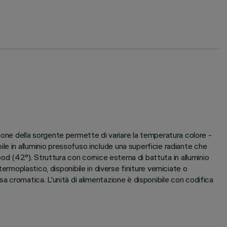
ne della sorgente permette di variare la temperatura colore -
e in alluminio pressofuso include una superficie radiante che
ood (42°). Struttura con cornice esterna di battuta in alluminio
 termoplastico, disponibile in diverse finiture verniciate o
a cromatica. L'unità di alimentazione è disponibile con codifica