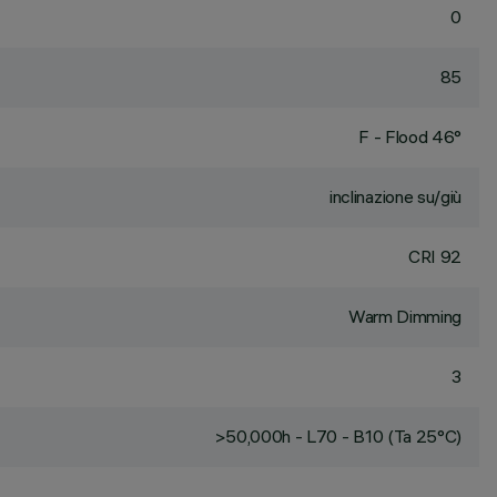
0
85
F - Flood 46°
inclinazione su/giù
CRI
92
Warm Dimming
3
>50,000h - L70 - B10 (Ta 25°C)