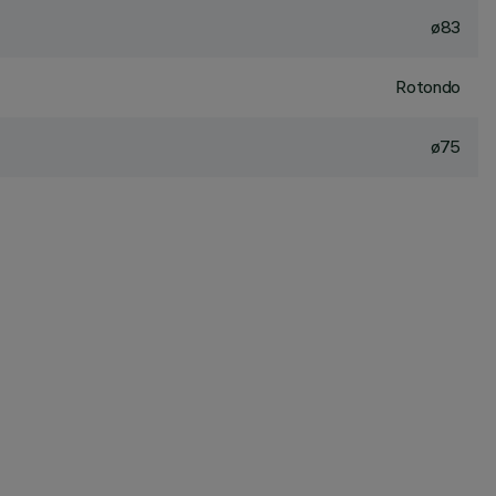
ø83
Rotondo
ø75