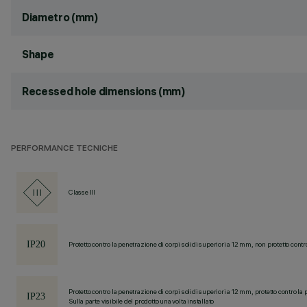
Diametro (mm)
Shape
Recessed hole dimensions (mm)
PERFORMANCE TECNICHE
Classe III
Protetto contro la penetrazione di corpi solidi superiori a 12 mm, non protetto contr
Protetto contro la penetrazione di corpi solidi superiori a 12 mm, protetto contro la 
Sulla parte visibile del prodotto una volta installato