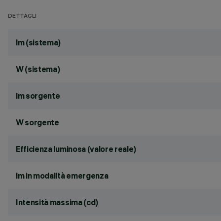
DETTAGLI
lm (sistema)
W (sistema)
lm sorgente
W sorgente
Efficienza luminosa (valore reale)
lm in modalità emergenza
Intensità massima (cd)