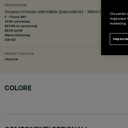
DESCRIZIONE
Incasso rotondo orientabile (basculante) - Warm Dimming - wid
Cliccando s
F - Flood 46°
migliorare l
10 W (sistema)
marketing.
551.85 lm (sistema)
55.18 lm/W
Warm Dimming
Imposta
CRI
92
PROGETTATO DA
iGuzzini
COLORE