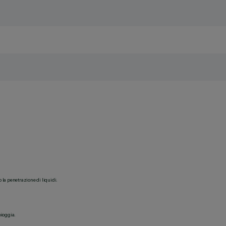
o la penetrazione di liquidi.
pioggia.