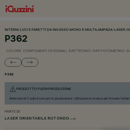
INTERNI
/
LUCI E FARETTI DA INCASSO MONO E MULTILAMPADA
/
LASER
/
O
P362
COLORE
COMPONENTI OPZIONALI
DATI TECNICI
DATI FOTOMETRICI
D
P362
PRODOTTO FUORI PRODUZIONE
Attenzione! Codice non più in produzione. Utilizzare la ricerca per trovare l'alter
PARTE DI
LASER ORIENTABILE ROTONDO