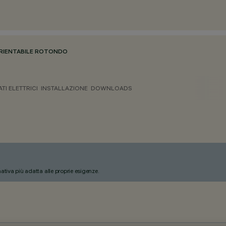
RIENTABILE ROTONDO
ATI ELETTRICI
INSTALLAZIONE
DOWNLOADS
nativa più adatta alle proprie esigenze.