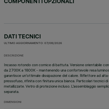
COMPONENTI OPZIONALI
DATI TECNICI
ULTIMO AGGIORNAMENTO: 07/08/2026
DESCRIZIONE
Incasso rotondo con cornice di battuta. Versione orientabile c
da 2700K a 1800K - mantenendo una confortevole resa luminosa ed 
garantisce un'ottimale dissipazione del calore. Riflettore ad alta
pressofuso, rifinita con finitura unica bianca. Particolari tecnici d
metallizzate. Vetro di protezione incluso. L'assemblaggio semplic
separata.
DIMENSIONI