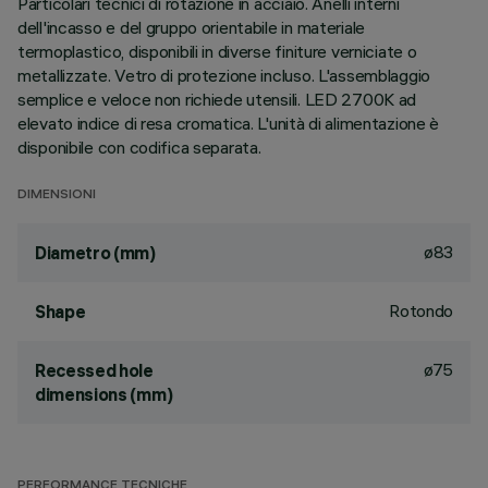
Particolari tecnici di rotazione in acciaio. Anelli interni
dell'incasso e del gruppo orientabile in materiale
termoplastico, disponibili in diverse finiture verniciate o
metallizzate. Vetro di protezione incluso. L'assemblaggio
semplice e veloce non richiede utensili. LED 2700K ad
elevato indice di resa cromatica. L'unità di alimentazione è
disponibile con codifica separata.
DIMENSIONI
ø83
Diametro (mm)
Rotondo
Shape
ø75
Recessed hole
dimensions (mm)
PERFORMANCE TECNICHE