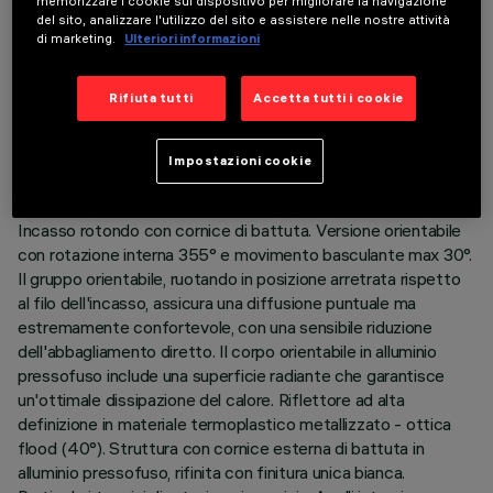
memorizzare i cookie sul dispositivo per migliorare la navigazione
del sito, analizzare l'utilizzo del sito e assistere nelle nostre attività
di marketing.
Ulteriori informazioni
DATI TECNICI
Rifiuta tutti
Accetta tutti i cookie
ULTIMO AGGIORNAMENTO: 07/08/2026
Impostazioni cookie
DESCRIZIONE
Incasso rotondo con cornice di battuta. Versione orientabile
con rotazione interna 355° e movimento basculante max 30°.
Il gruppo orientabile, ruotando in posizione arretrata rispetto
al filo dell'incasso, assicura una diffusione puntuale ma
estremamente confortevole, con una sensibile riduzione
dell'abbagliamento diretto. Il corpo orientabile in alluminio
pressofuso include una superficie radiante che garantisce
un'ottimale dissipazione del calore. Riflettore ad alta
definizione in materiale termoplastico metallizzato - ottica
flood (40°). Struttura con cornice esterna di battuta in
alluminio pressofuso, rifinita con finitura unica bianca.