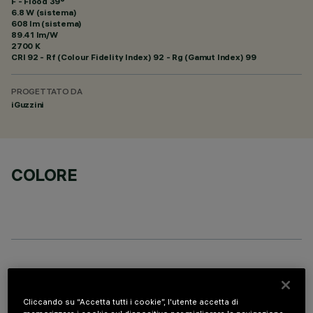
F - Flood 39°
6.8 W (sistema)
608 lm (sistema)
89.41 lm/W
2700 K
CRI
92
- Rf (Colour Fidelity Index) 92 - Rg (Gamut Index) 99
PROGETTATO DA
iGuzzini
COLORE
COMPONENTI OPZIONALI
Cliccando su “Accetta tutti i cookie”, l'utente accetta di