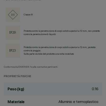
Classe III
Protetto contro la penetrazione di corpi solidi superiori a 12 mm, non protetto
contro la penetrazione di liquidi.
Protetto contro la penetrazione di corpi solidi superiori a 12 mm, protetto
contro la pioggia.
Sulla parte visibile del prodotto una volta installato
Conforme alla EN60598-1 e alle normative pertinenti.
PROPRIETÀ FISICHE
0.16
Peso (kg)
Alluminio e termoplastico
Materiale