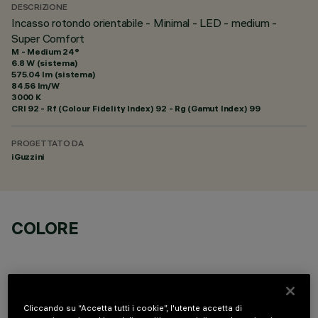
DESCRIZIONE
Incasso rotondo orientabile - Minimal - LED - medium -
Super Comfort
M - Medium 24°
6.8 W (sistema)
575.04 lm (sistema)
84.56 lm/W
3000 K
CRI
92
- Rf (Colour Fidelity Index) 92 - Rg (Gamut Index) 99
PROGETTATO DA
iGuzzini
COLORE
Cliccando su “Accetta tutti i cookie”, l'utente accetta di