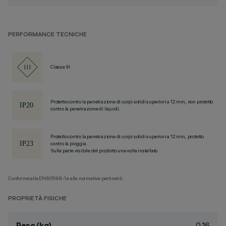
PERFORMANCE TECNICHE
Classe III
Protetto contro la penetrazione di corpi solidi superiori a 12 mm, non protetto
contro la penetrazione di liquidi.
Protetto contro la penetrazione di corpi solidi superiori a 12 mm, protetto
contro la pioggia.
Sulla parte visibile del prodotto una volta installato
Conforme alla EN60598-1 e alle normative pertinenti.
PROPRIETÀ FISICHE
0.16
Peso (kg)