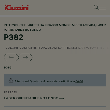
INTERNI
/
LUCI E FARETTI DA INCASSO MONO E MULTILAMPADA
/
LASER
/
ORIENTABILE ROTONDO
P382
COLORE
COMPONENTI OPZIONALI
DATI TECNICI
DATI FOTOMETRICI
D
P382
Attenzione! Questo codice è stato sostituito da
QA67
.
PARTE DI
LASER ORIENTABILE ROTONDO