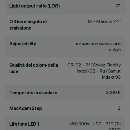
72
Light output ratio (LOR)
M - Medium 24°
Ottica e angolo di
emissione
rotazione e inclinazione
Adjustability
su/giù
CRI
92
- Rf (Colour Fidelity
Qualità del colore della
Index) 92 - Rg (Gamut
luce
Index) 99
3000 K
Temperatura di colore
2
MacAdam Step
>50,000h - L90 - B10 (Ta
Lifetime LED 1
25°C)