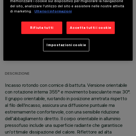
memorizzare i cookie sul dispositivo per migliorare la navigazione
COMPONENTI OPZIONALI
del sito, analizzare l'utilizzo del sito e assistere nelle nostre attività
di marketing.
Ulteriori informazioni
Rifiuta tutti
Accetta tutti i cookie
Impostazioni cookie
DATI TECNICI
ULTIMO AGGIORNAMENTO: 01/08/2026
DESCRIZIONE
Incasso rotondo con cornice di battuta. Versione orientabile
con rotazione interna 355° e movimento basculante max 30°.
Il gruppo orientabile, ruotando in posizione arretrata rispetto
al filo dell'incasso, assicura una diffusione puntuale ma
estremamente confortevole, con una sensibile riduzione
dell'abbagliamento diretto. Il corpo orientabile in alluminio
pressofuso include una superficie radiante che garantisce
un'ottimale dissipazione del calore. Riflettore ad alta