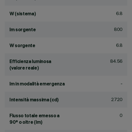
6.8
W (sistema)
800
lm sorgente
6.8
W sorgente
84.56
Efficienza luminosa
(valore reale)
-
lm in modalità emergenza
2720
Intensità massima (cd)
0
Flusso totale emesso a
90° o oltre (lm)