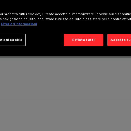
u “Accetta tutti i cookie”, l'utente accetta di memorizzare i cookie sul dispositi
a navigazione del sito, analizzare l'utilizzo del sito e assistere nelle nostre attivi
Ulteriori informazioni
zioni cookie
Rifiuta tutti
Accetta tut