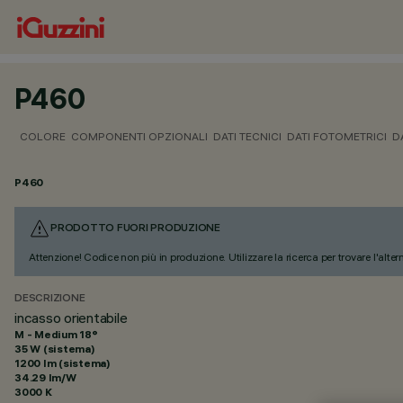
P460
COLORE
COMPONENTI OPZIONALI
DATI TECNICI
DATI FOTOMETRICI
D
P460
PRODOTTO FUORI PRODUZIONE
Attenzione! Codice non più in produzione. Utilizzare la ricerca per trovare l'alter
DESCRIZIONE
incasso orientabile
M - Medium 18°
35 W (sistema)
1200 lm (sistema)
34.29 lm/W
3000 K