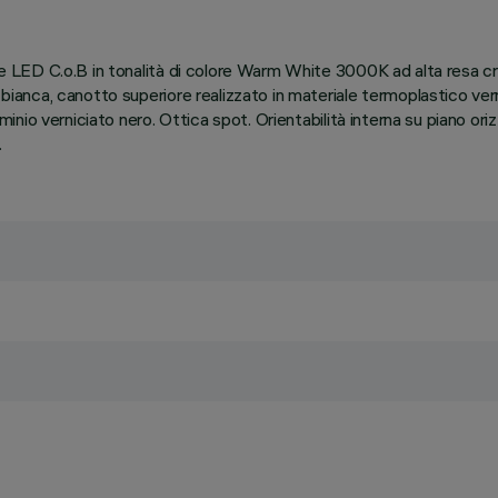
ente LED C.o.B in tonalità di colore Warm White 3000K ad alta resa 
 bianca, canotto superiore realizzato in materiale termoplastico vern
uminio verniciato nero. Ottica spot. Orientabilità interna su piano ori
.