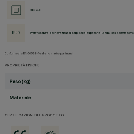
Classe II
Protetto contro la penetrazione di corpi solidi superiori a 12 mm, non protetto contr
Conforme alla EN60598-1 e alle normative pertinenti.
PROPRIETÀ FISICHE
Peso (kg)
Materiale
CERTIFICAZIONI DEL PRODOTTO