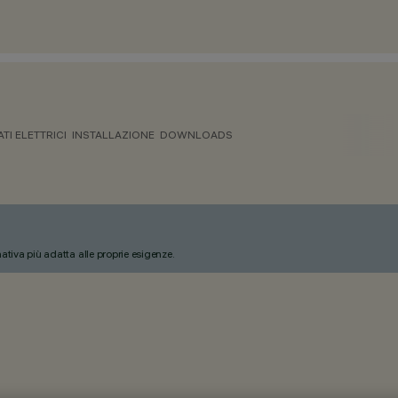
ATI ELETTRICI
INSTALLAZIONE
DOWNLOADS
nativa più adatta alle proprie esigenze.