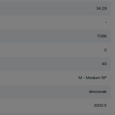
34.29
-
7066
0
40
M - Medium 18°
direzionale
3000 K