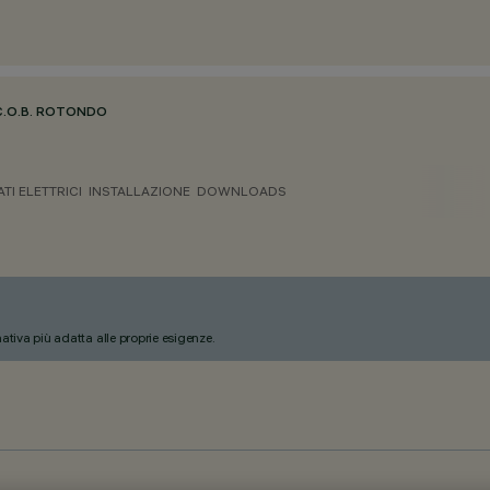
C.O.B. ROTONDO
ATI ELETTRICI
INSTALLAZIONE
DOWNLOADS
nativa più adatta alle proprie esigenze.