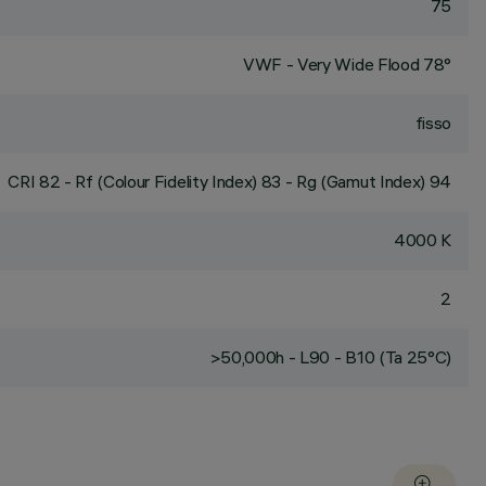
75
VWF - Very Wide Flood 78°
fisso
CRI
82
- Rf (Colour Fidelity Index) 83 - Rg (Gamut Index) 94
4000 K
2
>50,000h - L90 - B10 (Ta 25°C)