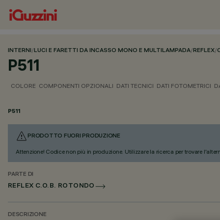
INTERNI
/
LUCI E FARETTI DA INCASSO MONO E MULTILAMPADA
/
REFLEX
/
P511
COLORE
COMPONENTI OPZIONALI
DATI TECNICI
DATI FOTOMETRICI
D
P511
PRODOTTO FUORI PRODUZIONE
Attenzione! Codice non più in produzione. Utilizzare la ricerca per trovare l'alter
PARTE DI
REFLEX C.O.B. ROTONDO
DESCRIZIONE