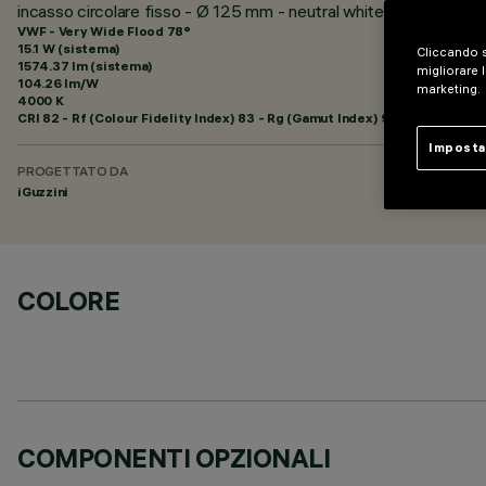
incasso circolare fisso - Ø 125 mm - neutral white - ottica bian
VWF - Very Wide Flood 78°
15.1 W (sistema)
Cliccando s
1574.37 lm (sistema)
migliorare l
104.26 lm/W
marketing.
4000 K
CRI
82
- Rf (Colour Fidelity Index) 83 - Rg (Gamut Index) 94
Imposta
PROGETTATO DA
iGuzzini
COLORE
COMPONENTI OPZIONALI