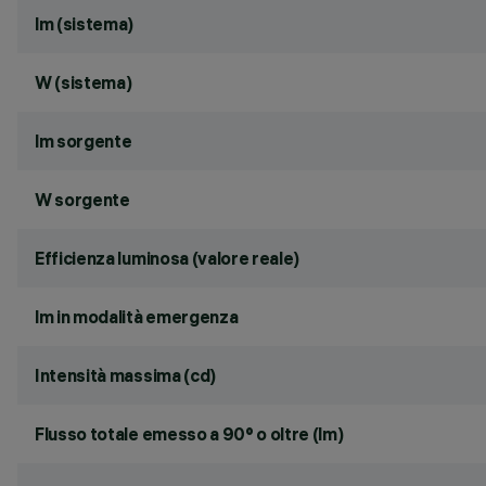
lm (sistema)
W (sistema)
lm sorgente
W sorgente
Efficienza luminosa (valore reale)
lm in modalità emergenza
Intensità massima (cd)
Flusso totale emesso a 90° o oltre (lm)