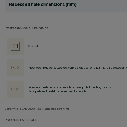
Recessed hole dimensions (mm)
PERFORMANCE TECNICHE
Classe II
Protetto contro la penetrazione di corpi solidi superiori a 12 mm, non protetto contr
Protetto contro la penetrazione della polvere, protetto contro gli spruzzi.
Sulla parte visibile del prodotto una volta installato
Conforme alla EN60598-1 e alle normative pertinenti.
PROPRIETÀ FISICHE