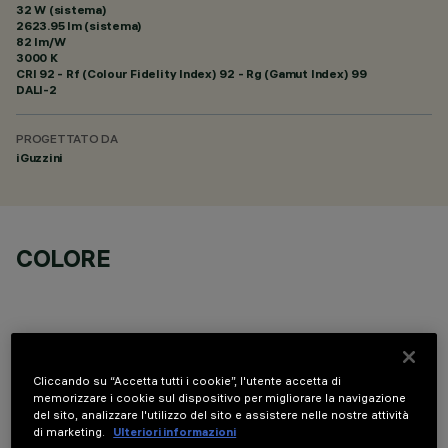
32 W (sistema)
2623.95 lm (sistema)
82 lm/W
3000 K
CRI
92
- Rf (Colour Fidelity Index) 92 - Rg (Gamut Index) 99
DALI-2
PROGETTATO DA
iGuzzini
COLORE
Cliccando su “Accetta tutti i cookie”, l'utente accetta di
COMPONENTI OPZIONALI
memorizzare i cookie sul dispositivo per migliorare la navigazione
del sito, analizzare l'utilizzo del sito e assistere nelle nostre attività
di marketing.
Ulteriori informazioni