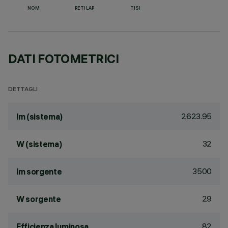
NOM
RETILAP
TISI
DATI FOTOMETRICI
DETTAGLI
2623.95
lm (sistema)
32
W (sistema)
3500
lm sorgente
29
W sorgente
82
Efficienza luminosa