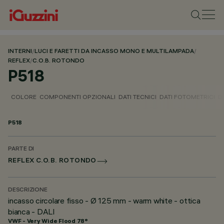
INTERNI
/
LUCI E FARETTI DA INCASSO MONO E MULTILAMPADA
/
REFLEX
/
C.O.B. ROTONDO
P518
COLORE
COMPONENTI OPZIONALI
DATI TECNICI
DATI FOTOMETRICI
D
P518
PARTE DI
REFLEX C.O.B. ROTONDO
DESCRIZIONE
incasso circolare fisso - Ø 125 mm - warm white - ottica
bianca - DALI
VWF - Very Wide Flood 78°