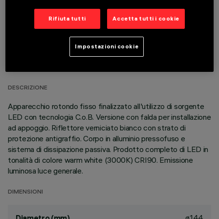
Rifiuta tutti
Accetta tutti i cookie
DATI TECNICI
Impostazioni cookie
ULTIMO AGGIORNAMENTO: 07/08/2026
DESCRIZIONE
Apparecchio rotondo fisso finalizzato all'utilizzo di sorgente
LED con tecnologia C.o.B. Versione con falda per installazione
ad appoggio. Riflettore verniciato bianco con strato di
protezione antigraffio. Corpo in alluminio pressofuso e
sistema di dissipazione passiva. Prodotto completo di LED in
tonalità di colore warm white (3000K) CRI90. Emissione
luminosa luce generale.
DIMENSIONI
ø144
Diametro (mm)