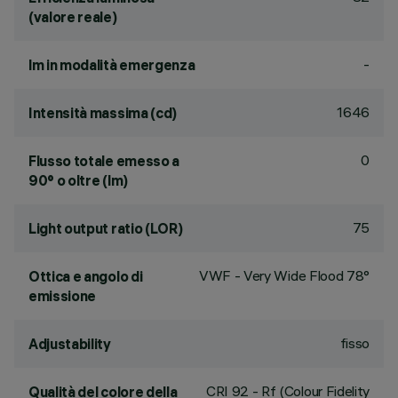
(valore reale)
-
lm in modalità emergenza
1646
Intensità massima (cd)
0
Flusso totale emesso a
90° o oltre (lm)
75
Light output ratio (LOR)
VWF - Very Wide Flood 78°
Ottica e angolo di
emissione
fisso
Adjustability
CRI
92
- Rf (Colour Fidelity
Qualità del colore della