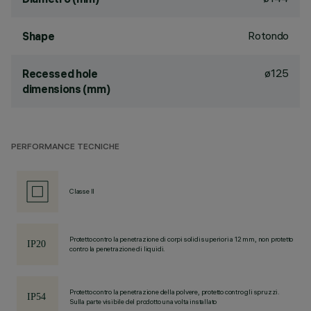
Rotondo
Shape
ø125
Recessed hole
dimensions (mm)
PERFORMANCE TECNICHE
Classe II
Protetto contro la penetrazione di corpi solidi superiori a 12 mm, non protetto
contro la penetrazione di liquidi.
Protetto contro la penetrazione della polvere, protetto contro gli spruzzi.
Sulla parte visibile del prodotto una volta installato