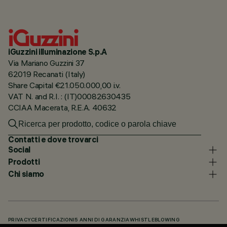
iGuzzini illuminazione S.p.A
Via Mariano Guzzini 37
62019 Recanati (Italy)
Share Capital €21.050.000,00 i.v.
VAT N. and R.I. : (IT)00082630435
CCIAA Macerata, R.E.A. 40632
Contatti e dove trovarci
Social
Prodotti
Chi siamo
PRIVACY
CERTIFICAZIONI
5 ANNI DI GARANZIA
WHISTLEBLOWING