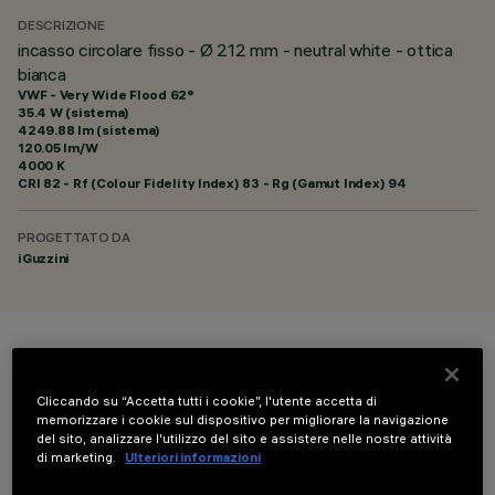
DESCRIZIONE
incasso circolare fisso - Ø 212 mm - neutral white - ottica
bianca
VWF - Very Wide Flood 62°
35.4 W (sistema)
4249.88 lm (sistema)
120.05 lm/W
4000 K
CRI
82
- Rf (Colour Fidelity Index) 83 - Rg (Gamut Index) 94
PROGETTATO DA
iGuzzini
COLORE
Cliccando su “Accetta tutti i cookie”, l'utente accetta di
memorizzare i cookie sul dispositivo per migliorare la navigazione
del sito, analizzare l'utilizzo del sito e assistere nelle nostre attività
di marketing.
Ulteriori informazioni