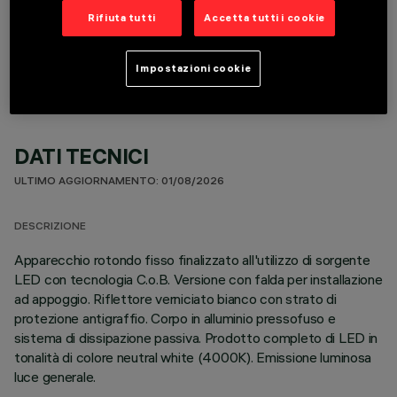
Rifiuta tutti
Accetta tutti i cookie
COMPONENTI OPZIONALI
Impostazioni cookie
DATI TECNICI
ULTIMO AGGIORNAMENTO: 01/08/2026
DESCRIZIONE
Apparecchio rotondo fisso finalizzato all'utilizzo di sorgente
LED con tecnologia C.o.B. Versione con falda per installazione
ad appoggio. Riflettore verniciato bianco con strato di
protezione antigraffio. Corpo in alluminio pressofuso e
sistema di dissipazione passiva. Prodotto completo di LED in
tonalità di colore neutral white (4000K). Emissione luminosa
luce generale.