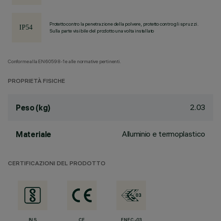
Protetto contro la penetrazione della polvere, protetto contro gli spruzzi.
Sulla parte visibile del prodotto una volta installato
Conforme alla EN60598-1 e alle normative pertinenti.
PROPRIETÀ FISICHE
2.03
Peso (kg)
Alluminio e termoplastico
Materiale
CERTIFICAZIONI DEL PRODOTTO
BIS
CE
ENEC-03