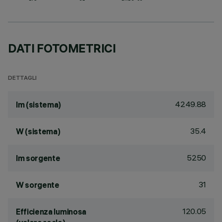
DATI FOTOMETRICI
DETTAGLI
4249.88
lm (sistema)
35.4
W (sistema)
5250
lm sorgente
31
W sorgente
120.05
Efficienza luminosa