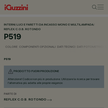
INTERNI
/
LUCI E FARETTI DA INCASSO MONO E MULTILAMPADA
/
REFLEX
/
C.O.B. ROTONDO
P519
COLORE
COMPONENTI OPZIONALI
DATI TECNICI
DATI FOTOMETRICI
D
P519
PRODOTTO FUORI PRODUZIONE
Attenzione! Codice non più in produzione. Utilizzare la ricerca per trovare
l'alternativa più adatta alle proprie esigenze.
PARTE DI
REFLEX C.O.B. ROTONDO