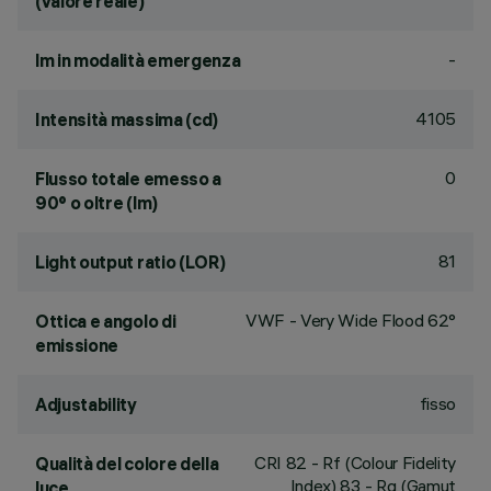
(valore reale)
-
lm in modalità emergenza
4105
Intensità massima (cd)
0
Flusso totale emesso a
90° o oltre (lm)
81
Light output ratio (LOR)
VWF - Very Wide Flood 62°
Ottica e angolo di
emissione
fisso
Adjustability
CRI
82
- Rf (Colour Fidelity
Qualità del colore della
Index) 83 - Rg (Gamut
luce