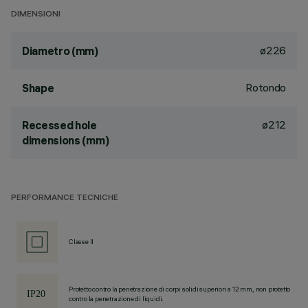
DIMENSIONI
ø226
Diametro (mm)
Rotondo
Shape
ø212
Recessed hole
dimensions (mm)
PERFORMANCE TECNICHE
Classe II
Protetto contro la penetrazione di corpi solidi superiori a 12 mm, non protetto
contro la penetrazione di liquidi.