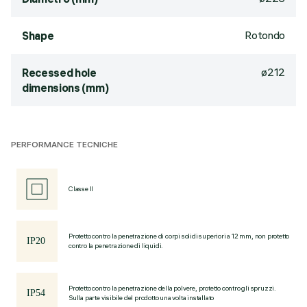
Rotondo
Shape
ø212
Recessed hole
dimensions (mm)
PERFORMANCE TECNICHE
Classe II
Protetto contro la penetrazione di corpi solidi superiori a 12 mm, non protetto
contro la penetrazione di liquidi.
Protetto contro la penetrazione della polvere, protetto contro gli spruzzi.
Sulla parte visibile del prodotto una volta installato