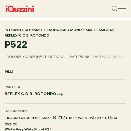
INTERNI
/
LUCI E FARETTI DA INCASSO MONO E MULTILAMPADA
/
REFLEX
/
C.O.B. ROTONDO
P522
COLORE
COMPONENTI OPZIONALI
DATI TECNICI
DATI FOTOMETRICI
D
P522
PARTE DI
REFLEX C.O.B. ROTONDO
DESCRIZIONE
incasso circolare fisso - Ø 212 mm - warm white - ottica
bianca
VWF - Very Wide Flood 62°