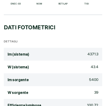
ENEC-03
NOM
RETILAP
TISI
DATI FOTOMETRICI
DETTAGLI
4371.3
lm (sistema)
43.4
W (sistema)
5400
lm sorgente
39
W sorgente
100.72
Efficienza luminosa