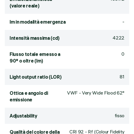
(valore reale)
-
lm in modalità emergenza
4222
Intensità massima (cd)
0
Flusso totale emesso a
90° o oltre (lm)
81
Light output ratio (LOR)
VWF - Very Wide Flood 62°
Ottica e angolo di
emissione
fisso
Adjustability
CRI
92
- Rf (Colour Fidelity
Qualità del colore della