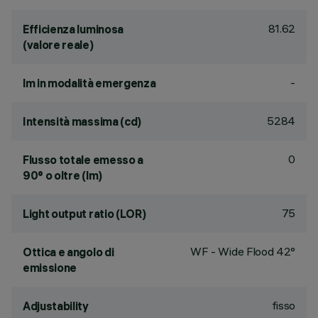
81.62
Efficienza luminosa
(valore reale)
-
lm in modalità emergenza
5284
Intensità massima (cd)
0
Flusso totale emesso a
90° o oltre (lm)
75
Light output ratio (LOR)
WF - Wide Flood 42°
Ottica e angolo di
emissione
fisso
Adjustability