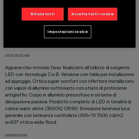
Rifiuta tutti
Accetta tutti i cookie
DATI TECNICI
Impostazioni cookie
ULTIMO AGGIORNAMENTO: 05/08/2026
DESCRIZIONE
Apparecchio rotondo fisso finalizzato all'utilizzo di sorgente
LED con tecnologia C.o.B. Versione con falda per installazione
ad appoggio. Ottica super comfort con riflettore metallizzato
con vapori di alluminio sottovuoto con strato di protezione
antigraffio. Corpo in alluminio pressofuso e sistema di
dissipazione passiva. Prodotto completo di LED in tonalità di
colore warm white (3000K) CRI90. Emissione luminosa luce
generale con luminanza controllata UGR<10 1500 cd/m2
α>65° ottica wide flood.
DIMENSIONI