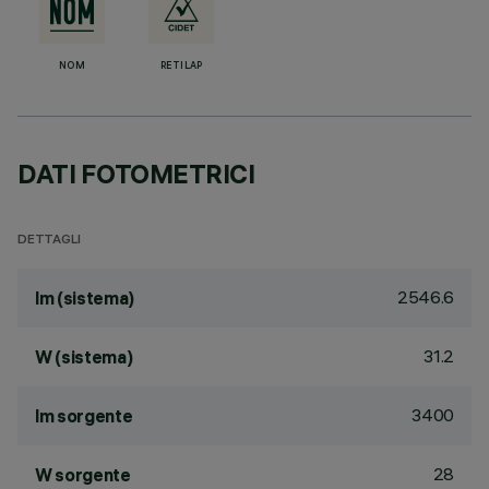
NOM
RETILAP
DATI FOTOMETRICI
DETTAGLI
2546.6
lm (sistema)
31.2
W (sistema)
3400
lm sorgente
28
W sorgente