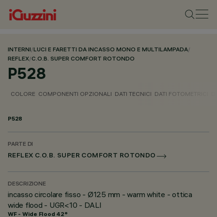
INTERNI
/
LUCI E FARETTI DA INCASSO MONO E MULTILAMPADA
/
REFLEX
/
C.O.B. SUPER COMFORT ROTONDO
P528
COLORE
COMPONENTI OPZIONALI
DATI TECNICI
DATI FOTOMETRICI
D
P528
PARTE DI
REFLEX C.O.B. SUPER COMFORT ROTONDO
DESCRIZIONE
incasso circolare fisso - Ø125 mm - warm white - ottica
wide flood - UGR<10 - DALI
WF - Wide Flood 42°