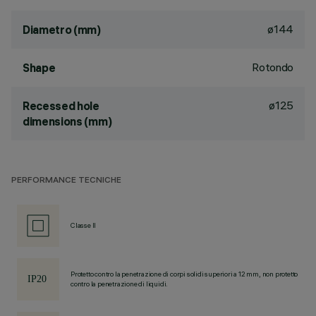
ø144
Diametro (mm)
Rotondo
Shape
ø125
Recessed hole
dimensions (mm)
PERFORMANCE TECNICHE
Classe II
Protetto contro la penetrazione di corpi solidi superiori a 12 mm, non protetto
contro la penetrazione di liquidi.