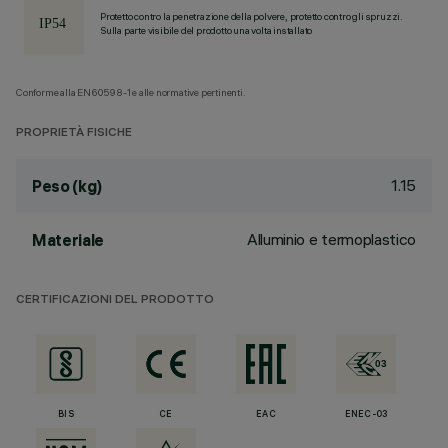
Protetto contro la penetrazione della polvere, protetto contro gli spruzzi.
Sulla parte visibile del prodotto una volta installato
Conforme alla EN60598-1 e alle normative pertinenti.
PROPRIETÀ FISICHE
1.15
Peso (kg)
Alluminio e termoplastico
Materiale
CERTIFICAZIONI DEL PRODOTTO
BIS
CE
EAC
ENEC-03