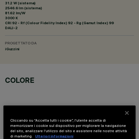
31.2 W (sistema)
2546.6 lm (sistema)
81.62 lm/W
3000 K
CRI
92
- Rf (Colour Fidelity Index) 92 - Rg (Gamut Index) 99
DALI-2
PROGETTATO DA
iGuzzini
COLORE
Cliccando su “Accetta tutti i cookie”, l'utente accetta di
COMPONENTI OPZIONALI
memorizzare i cookie sul dispositivo per migliorare la navigazione
del sito, analizzare l'utilizzo del sito e assistere nelle nostre attività
di marketing.
Ulteriori informazioni