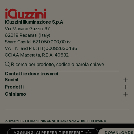
iGuzzini illuminazione S.p.A
Via Mariano Guzzini 37
62019 Recanati (Italy)
Share Capital €21.050.000,00 i.v.
VAT N. and R.I. : (IT)00082630435
CCIAA Macerata, R.E.A. 40632
Contatti e dove trovarci
Social
Prodotti
Chi siamo
PRIVACY
CERTIFICAZIONI
5 ANNI DI GARANZIA
WHISTLEBLOWING
COOKIE POLICY
DICHIARAZIONE DI ACCESSIBILITÀ
I NOSTRI CODICI
AGGIUNGI AI PREFERITI
PREFERITI
DOWNLOADS
KNOWLEDGE BASE (LOGIN NECESSARIO)
DOWNLOADS