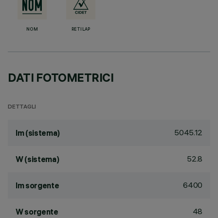
NOM
RETILAP
DATI FOTOMETRICI
DETTAGLI
5045.12
lm (sistema)
52.8
W (sistema)
6400
lm sorgente
48
W sorgente