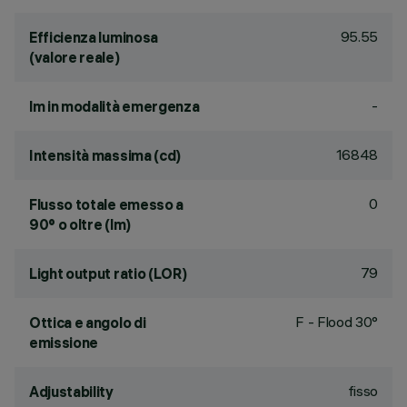
95.55
Efficienza luminosa
(valore reale)
-
lm in modalità emergenza
16848
Intensità massima (cd)
0
Flusso totale emesso a
90° o oltre (lm)
79
Light output ratio (LOR)
F - Flood 30°
Ottica e angolo di
emissione
fisso
Adjustability