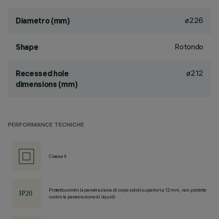
ø226
Diametro (mm)
Rotondo
Shape
ø212
Recessed hole
dimensions (mm)
PERFORMANCE TECNICHE
Classe II
Protetto contro la penetrazione di corpi solidi superiori a 12 mm, non protetto
contro la penetrazione di liquidi.