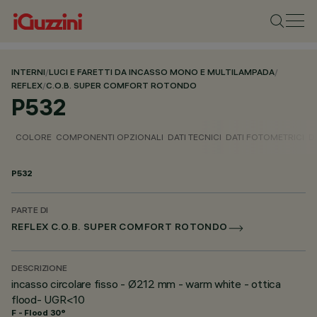
INTERNI
/
LUCI E FARETTI DA INCASSO MONO E MULTILAMPADA
/
REFLEX
/
C.O.B. SUPER COMFORT ROTONDO
P532
COLORE
COMPONENTI OPZIONALI
DATI TECNICI
DATI FOTOMETRICI
D
P532
PARTE DI
REFLEX C.O.B. SUPER COMFORT ROTONDO
DESCRIZIONE
incasso circolare fisso - Ø212 mm - warm white - ottica
flood- UGR<10
F - Flood 30°