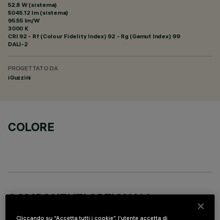
52.8 W (sistema)
5045.12 lm (sistema)
95.55 lm/W
3000 K
CRI
92
- Rf (Colour Fidelity Index) 92 - Rg (Gamut Index) 99
DALI-2
PROGETTATO DA
iGuzzini
COLORE
COMPONENTI OPZIONALI
Cliccando su “Accetta tutti i cookie”, l'utente accetta di