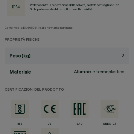
Protetto contro la penetrazione della polvere, protetto contro gli spruzzi.
Sulla parte visibile del prodotto una volta installato
Conforme alla EN60598-1 e alle normative pertinenti.
PROPRIETÀ FISICHE
2
Peso (kg)
Alluminio e termoplastico
Materiale
CERTIFICAZIONI DEL PRODOTTO
BIS
CE
EAC
ENEC-03