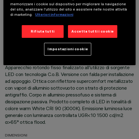
memorizzare i cookie sul dispositivo per migliorare la navigazione
del sito, analizzare l'utilizzo del sito e assistere nelle nostre attività
di marketing.
Ulteriori informazioni
DATI TECNICI
Rifiuta tutti
Accetta tutti i cookie
ULTIMO AGGIORNAMENTO: 05/08/2026
Impostazioni cookie
DESCRIZIONE
Apparecchio rotondo fisso finalizzato all'utilizzo di sorgente
LED con tecnologia C.o.B. Versione con falda per installazione
ad appoggio. Ottica con riflettore supercomfort metallizzato
con vapori di alluminio sottovuoto con strato di protezione
antigraffio. Corpo in alluminio pressofuso e sistema di
dissipazione passiva. Prodotto completo di LED in tonalità di
colore warm White CRI 90 (3000K). Emissione luminosa luce
generale con luminanza controllata UGR<10 1500 cd/m2
α>65° ottica flood.
DIMENSIONI