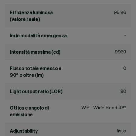
96.86
Efficienza luminosa
(valore reale)
-
lm in modalità emergenza
9939
Intensità massima (cd)
0
Flusso totale emesso a
90° o oltre (lm)
80
Light output ratio (LOR)
WF - Wide Flood 48°
Ottica e angolo di
emissione
fisso
Adjustability