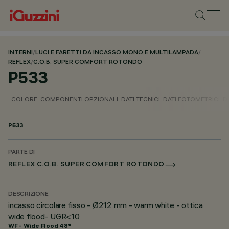
INTERNI
/
LUCI E FARETTI DA INCASSO MONO E MULTILAMPADA
/
REFLEX
/
C.O.B. SUPER COMFORT ROTONDO
P533
COLORE
COMPONENTI OPZIONALI
DATI TECNICI
DATI FOTOMETRICI
D
P533
PARTE DI
REFLEX C.O.B. SUPER COMFORT ROTONDO
DESCRIZIONE
incasso circolare fisso - Ø212 mm - warm white - ottica
wide flood- UGR<10
WF - Wide Flood 48°