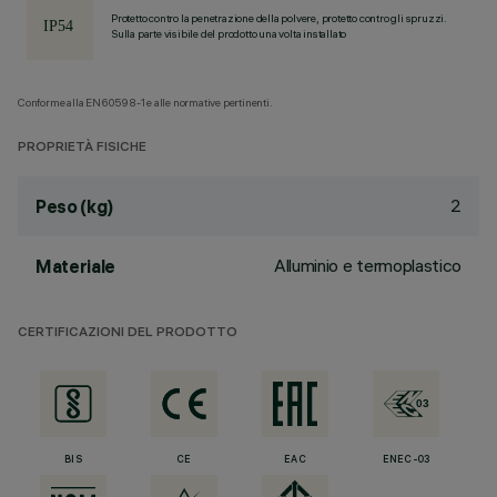
Protetto contro la penetrazione della polvere, protetto contro gli spruzzi.
Sulla parte visibile del prodotto una volta installato
Conforme alla EN60598-1 e alle normative pertinenti.
PROPRIETÀ FISICHE
2
Peso (kg)
Alluminio e termoplastico
Materiale
CERTIFICAZIONI DEL PRODOTTO
BIS
CE
EAC
ENEC-03