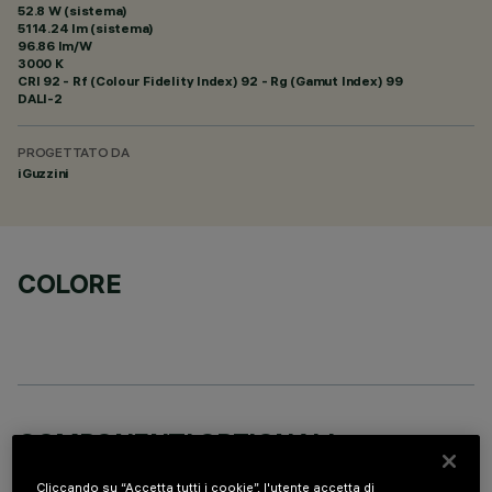
52.8 W (sistema)
5114.24 lm (sistema)
96.86 lm/W
3000 K
CRI
92
- Rf (Colour Fidelity Index) 92 - Rg (Gamut Index) 99
DALI-2
PROGETTATO DA
iGuzzini
COLORE
COMPONENTI OPZIONALI
Cliccando su “Accetta tutti i cookie”, l'utente accetta di