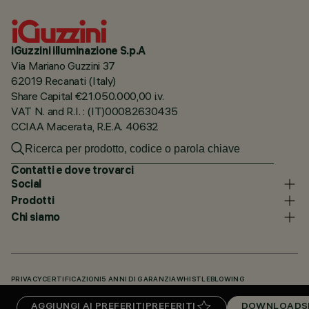
iGuzzini illuminazione S.p.A
Via Mariano Guzzini 37
62019 Recanati (Italy)
Share Capital €21.050.000,00 i.v.
VAT N. and R.I. : (IT)00082630435
CCIAA Macerata, R.E.A. 40632
Contatti e dove trovarci
Social
Prodotti
Chi siamo
PRIVACY
CERTIFICAZIONI
5 ANNI DI GARANZIA
WHISTLEBLOWING
COOKIE POLICY
DICHIARAZIONE DI ACCESSIBILITÀ
I NOSTRI CODICI
AGGIUNGI AI PREFERITI
PREFERITI
DOWNLOADS
KNOWLEDGE BASE (LOGIN NECESSARIO)
DOWNLOADS