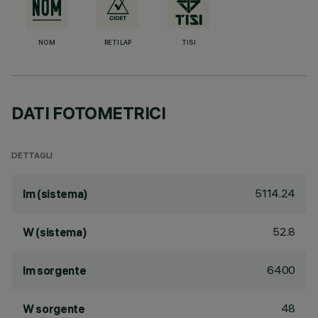
NOM
RETILAP
TISI
DATI FOTOMETRICI
DETTAGLI
5114.24
lm (sistema)
52.8
W (sistema)
6400
lm sorgente
48
W sorgente