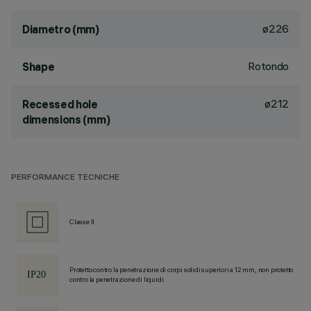
ø226
Diametro (mm)
Rotondo
Shape
ø212
Recessed hole
dimensions (mm)
PERFORMANCE TECNICHE
Classe II
Protetto contro la penetrazione di corpi solidi superiori a 12 mm, non protetto
contro la penetrazione di liquidi.