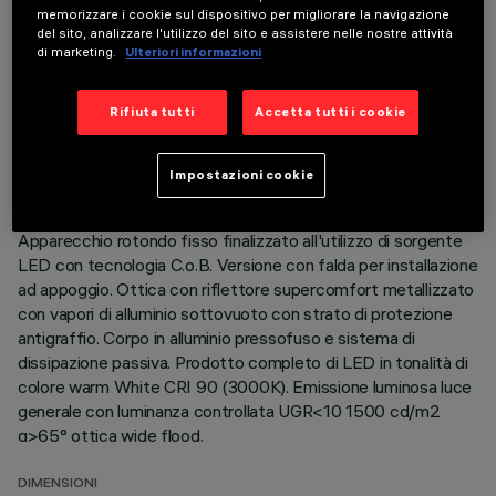
memorizzare i cookie sul dispositivo per migliorare la navigazione
del sito, analizzare l'utilizzo del sito e assistere nelle nostre attività
di marketing.
Ulteriori informazioni
DATI TECNICI
Rifiuta tutti
Accetta tutti i cookie
ULTIMO AGGIORNAMENTO: 07/08/2026
Impostazioni cookie
DESCRIZIONE
Apparecchio rotondo fisso finalizzato all'utilizzo di sorgente
LED con tecnologia C.o.B. Versione con falda per installazione
ad appoggio. Ottica con riflettore supercomfort metallizzato
con vapori di alluminio sottovuoto con strato di protezione
antigraffio. Corpo in alluminio pressofuso e sistema di
dissipazione passiva. Prodotto completo di LED in tonalità di
colore warm White CRI 90 (3000K). Emissione luminosa luce
generale con luminanza controllata UGR<10 1500 cd/m2
α>65° ottica wide flood.
DIMENSIONI