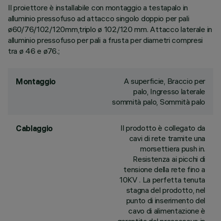
Il proiettore è installabile con montaggio a testapalo in
alluminio pressofuso ad attacco singolo doppio per pali
ø60/76/102/120mm,triplo ø 102/120 mm. Attacco laterale in
alluminio pressofuso per pali a frusta per diametri compresi
tra ø 46 e ø76.;
A superficie, Braccio per
Montaggio
palo, Ingresso laterale
sommità palo, Sommità palo
Il prodotto è collegato da
Cablaggio
cavi di rete tramite una
morsettiera push in.
Resistenza ai picchi di
tensione della rete fino a
10KV . La perfetta tenuta
stagna del prodotto, nel
punto di inserimento del
cavo di alimentazione è