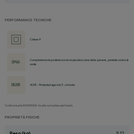
PERFORMANCE TECNICHE
Classe II
Completamente protetto contro la penetrazione della polvere, protetto contro le
onde.
IK08 - Protected against 5 J shocks
Conforme alla EN60598-1 e alle normative pertinenti.
PROPRIETÀ FISICHE
5.12
Peso (kg)