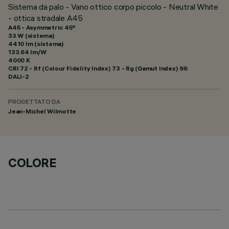
Sistema da palo - Vano ottico corpo piccolo - Neutral White
- ottica stradale A45
A45 - Asymmetric 45°
33 W (sistema)
4410 lm (sistema)
133.64 lm/W
4000 K
CRI
72
- Rf (Colour Fidelity Index) 73 - Rg (Gamut Index) 96
DALI-2
PROGETTATO DA
Jean-Michel Wilmotte
COLORE