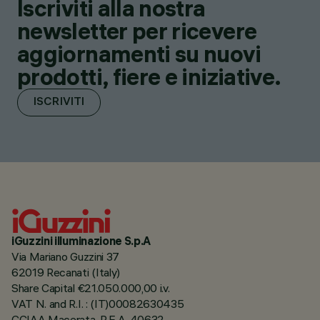
Iscriviti alla nostra
newsletter per ricevere
aggiornamenti su nuovi
prodotti, fiere e iniziative.
ISCRIVITI
iGuzzini illuminazione S.p.A
Via Mariano Guzzini 37
62019 Recanati (Italy)
Share Capital €21.050.000,00 i.v.
VAT N. and R.I. : (IT)00082630435
CCIAA Macerata, R.E.A. 40632