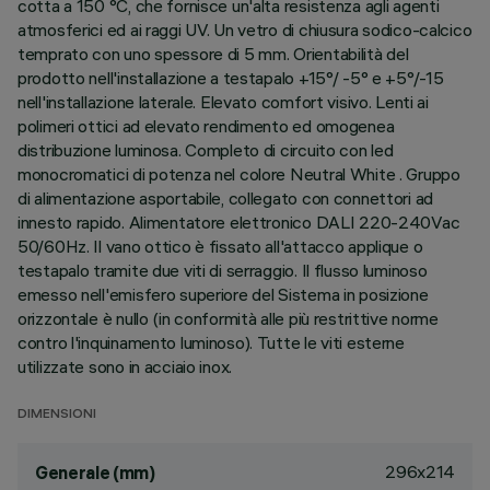
cotta a 150 °C, che fornisce un'alta resistenza agli agenti
atmosferici ed ai raggi UV. Un vetro di chiusura sodico-calcico
temprato con uno spessore di 5 mm. Orientabilità del
prodotto nell'installazione a testapalo +15°/ -5° e +5°/-15
nell'installazione laterale. Elevato comfort visivo. Lenti ai
polimeri ottici ad elevato rendimento ed omogenea
distribuzione luminosa. Completo di circuito con led
monocromatici di potenza nel colore Neutral White . Gruppo
di alimentazione asportabile, collegato con connettori ad
innesto rapido. Alimentatore elettronico DALI 220-240Vac
50/60Hz. Il vano ottico è fissato all'attacco applique o
testapalo tramite due viti di serraggio. Il flusso luminoso
emesso nell'emisfero superiore del Sistema in posizione
orizzontale è nullo (in conformità alle più restrittive norme
contro l'inquinamento luminoso). Tutte le viti esterne
utilizzate sono in acciaio inox.
DIMENSIONI
296x214
Generale (mm)