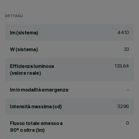
DETTAGLI
4410
lm (sistema)
33
W (sistema)
133.64
Efficienza luminosa
(valore reale)
-
lm in modalità emergenza
3296
Intensità massima (cd)
0
Flusso totale emesso a
90° o oltre (lm)