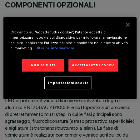
COMPONENTI OPZIONALI
Cliccando su “Accetta tutti i cookie”, l'utente accetta di
memorizzare i cookie sul dispositivo per migliorare la navigazione
del sito, analizzare l'utilizzo del sito e assistere nelle nostre attività
DATI TECNICI
di marketing.
Ulteriori informazioni
ULTIMO AGGIORNAMENTO: 05/08/2026
Rifiuta tutti
Accetta tutti i cookie
DESCRIZIONE
Impostazioni cookie
Apparecchio di illuminazione per esterni con ottica stradale a
luce diretta, finalizzato all'impiego di sorgenti luminose con
LED di potenza. Il vano ottico viene realizzato in lega di
alluminio EN1706AC 46100LF, e sottoposto a un processo
di pretrattamento multi step, in cui le fasi principali sono
sgrassaggio, fluorozirconatura (strato protettivo superficiale)
e sigillatura (stratonanostrutturato ai silani). La fase di
verniciatura è realizzata con primer e vernice acrilica liquida,