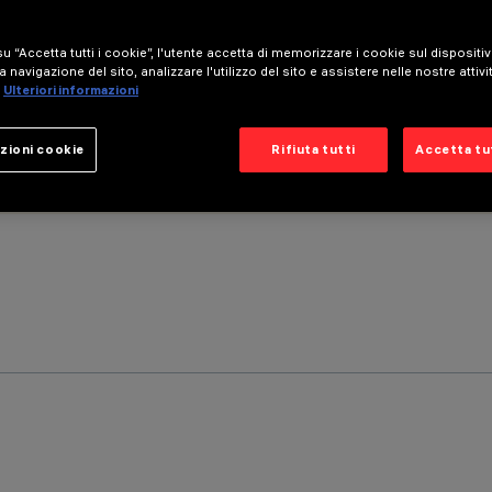
u “Accetta tutti i cookie”, l'utente accetta di memorizzare i cookie sul dispositi
a navigazione del sito, analizzare l'utilizzo del sito e assistere nelle nostre attivi
Ulteriori informazioni
zioni cookie
Rifiuta tutti
Accetta tut