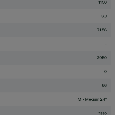
1150
8.3
71.58
-
3050
0
66
M - Medium 24°
fisso