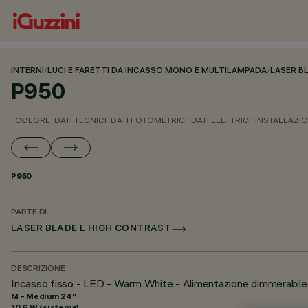
INTERNI
/
LUCI E FARETTI DA INCASSO MONO E MULTILAMPADA
/
LASER B
P950
COLORE
DATI TECNICI
DATI FOTOMETRICI
DATI ELETTRICI
INSTALLAZI
P950
PARTE DI
LASER BLADE L HIGH CONTRAST
DESCRIZIONE
Incasso fisso - LED - Warm White - Alimentazione dimmerabil
M - Medium 24°
10.6 W (sistema)