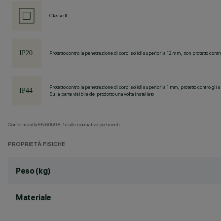
Classe II
Protetto contro la penetrazione di corpi solidi superiori a 12 mm, non protetto contr
Protetto contro la penetrazione di corpi solidi superiori a 1 mm, protetto contro gli 
Sulla parte visibile del prodotto una volta installato
Conforme alla EN60598-1 e alle normative pertinenti.
PROPRIETÀ FISICHE
Peso (kg)
Materiale