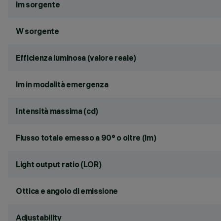
lm sorgente
W sorgente
Efficienza luminosa (valore reale)
lm in modalità emergenza
Intensità massima (cd)
Flusso totale emesso a 90° o oltre (lm)
Light output ratio (LOR)
Ottica e angolo di emissione
Adjustability