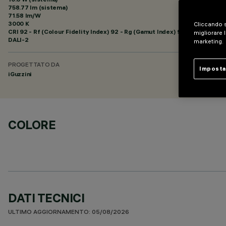
758.77 lm (sistema)
71.58 lm/W
3000 K
Cliccando s
CRI
92
- Rf (Colour Fidelity Index) 92 - Rg (Gamut Index) 99
migliorare l
DALI-2
marketing.
PROGETTATO DA
Imposta
iGuzzini
COLORE
DATI TECNICI
ULTIMO AGGIORNAMENTO: 05/08/2026