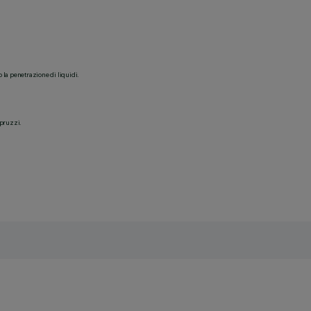
o la penetrazione di liquidi.
spruzzi.