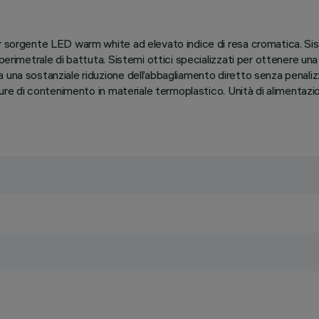
er sorgente LED warm white ad elevato indice di resa cromatica. S
perimetrale di battuta. Sistemi ottici specializzati per ottenere una
na sostanziale riduzione dell’abbagliamento diretto senza penalizzar
tture di contenimento in materiale termoplastico. Unità di alimentaz