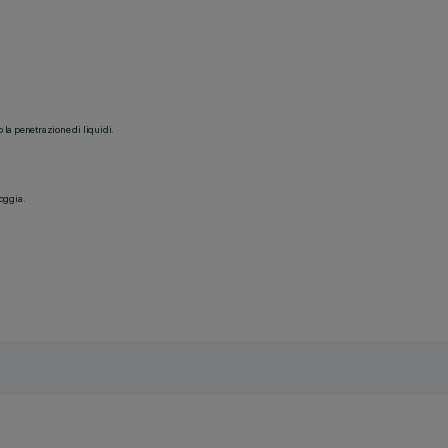
o la penetrazione di liquidi.
ioggia.