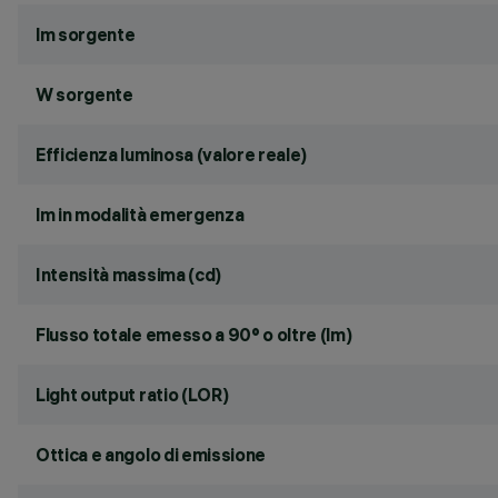
lm sorgente
W sorgente
Efficienza luminosa (valore reale)
lm in modalità emergenza
Intensità massima (cd)
Flusso totale emesso a 90° o oltre (lm)
Light output ratio (LOR)
Ottica e angolo di emissione