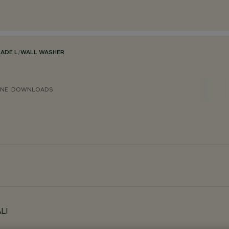
LADE L
/
WALL WASHER
ONE
DOWNLOADS
ALI