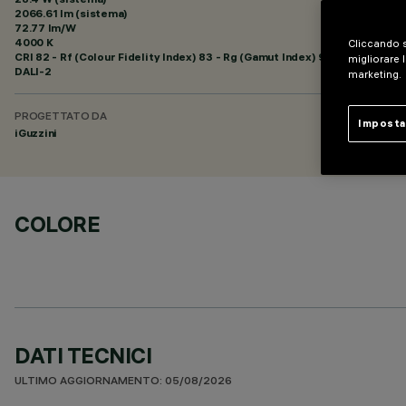
2066.61 lm (sistema)
72.77 lm/W
4000 K
Cliccando s
CRI
82
- Rf (Colour Fidelity Index) 83 - Rg (Gamut Index) 94
migliorare l
DALI-2
marketing.
PROGETTATO DA
Imposta
iGuzzini
COLORE
DATI TECNICI
ULTIMO AGGIORNAMENTO: 05/08/2026