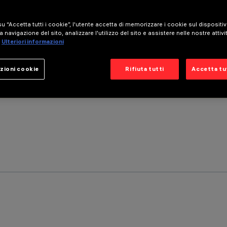
u “Accetta tutti i cookie”, l'utente accetta di memorizzare i cookie sul dispositi
a navigazione del sito, analizzare l'utilizzo del sito e assistere nelle nostre attivi
Ulteriori informazioni
zioni cookie
Rifiuta tutti
Accetta tut