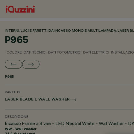
INTERNI
/
LUCI E FARETTI DA INCASSO MONO E MULTILAMPADA
/
LASER B
P965
COLORE
DATI TECNICI
DATI FOTOMETRICI
DATI ELETTRICI
INSTALLAZI
P965
PARTE DI
LASER BLADE L WALL WASHER
DESCRIZIONE
Incasso Frame a 3 vani - LED Neutral White - Wall Washer - D
WW - Wall Washer
28.4 W (sistema)