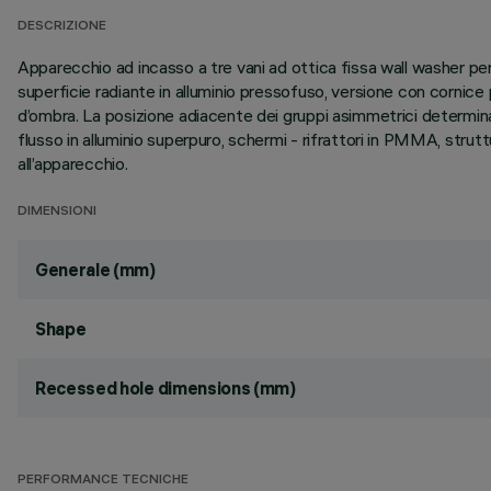
DESCRIZIONE
Apparecchio ad incasso a tre vani ad ottica fissa wall washer p
superficie radiante in alluminio pressofuso, versione con cornice 
d’ombra. La posizione adiacente dei gruppi asimmetrici determina u
flusso in alluminio superpuro, schermi - rifrattori in PMMA, stru
all’apparecchio.
DIMENSIONI
Generale (mm)
Shape
Recessed hole dimensions (mm)
PERFORMANCE TECNICHE