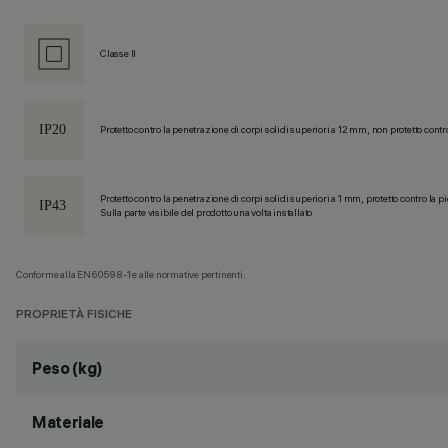
Classe II
Protetto contro la penetrazione di corpi solidi superiori a 12 mm, non protetto contr
Protetto contro la penetrazione di corpi solidi superiori a 1 mm, protetto contro la p
Sulla parte visibile del prodotto una volta installato
Conforme alla EN60598-1 e alle normative pertinenti.
PROPRIETÀ FISICHE
Peso (kg)
Materiale