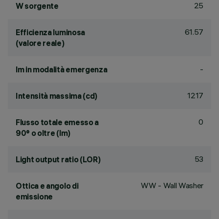
25
W sorgente
61.57
Efficienza luminosa
(valore reale)
-
lm in modalità emergenza
1217
Intensità massima (cd)
0
Flusso totale emesso a
90° o oltre (lm)
53
Light output ratio (LOR)
WW - Wall Washer
Ottica e angolo di
emissione