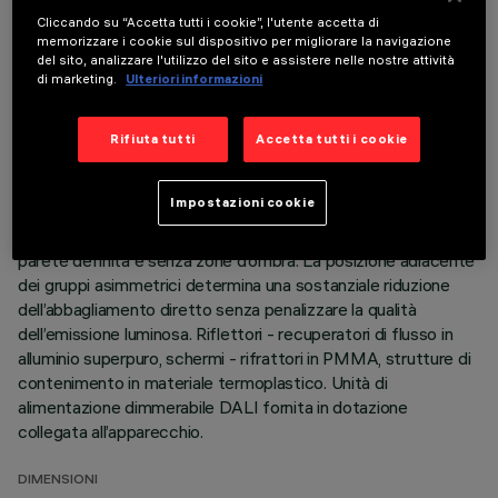
ULTIMO AGGIORNAMENTO: 07/08/2026
Cliccando su “Accetta tutti i cookie”, l'utente accetta di
memorizzare i cookie sul dispositivo per migliorare la navigazione
del sito, analizzare l'utilizzo del sito e assistere nelle nostre attività
DESCRIZIONE
di marketing.
Ulteriori informazioni
Apparecchio ad incasso a tre vani ad ottica fissa wall washer
per sorgente LED warm white ad elevato indice di resa
Rifiuta tutti
Accetta tutti i cookie
cromatica. Sistema passivo di dispersione termica. Corpo
lampada con superficie radiante in alluminio pressofuso,
Impostazioni cookie
versione con cornice perimetrale di battuta. Sistemi ottici
specializzati per ottenere una distribuzione luminosa sulla
parete definita e senza zone d’ombra. La posizione adiacente
dei gruppi asimmetrici determina una sostanziale riduzione
dell’abbagliamento diretto senza penalizzare la qualità
dell’emissione luminosa. Riflettori - recuperatori di flusso in
alluminio superpuro, schermi - rifrattori in PMMA, strutture di
contenimento in materiale termoplastico. Unità di
alimentazione dimmerabile DALI fornita in dotazione
collegata all’apparecchio.
DIMENSIONI