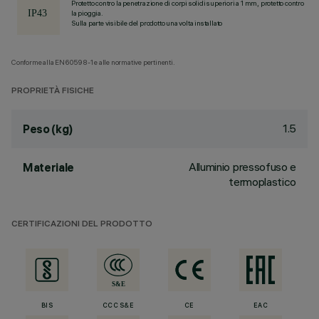
Protetto contro la penetrazione di corpi solidi superiori a 1 mm, protetto contro
la pioggia.
Sulla parte visibile del prodotto una volta installato
Conforme alla EN60598-1 e alle normative pertinenti.
PROPRIETÀ FISICHE
1.5
Peso (kg)
Alluminio pressofuso e
Materiale
termoplastico
CERTIFICAZIONI DEL PRODOTTO
BIS
CCC S&E
CE
EAC