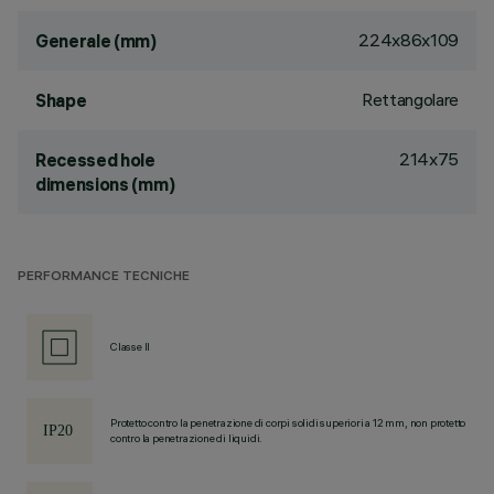
224x86x109
Generale (mm)
Rettangolare
Shape
214x75
Recessed hole
dimensions (mm)
PERFORMANCE TECNICHE
Classe II
Protetto contro la penetrazione di corpi solidi superiori a 12 mm, non protetto
contro la penetrazione di liquidi.