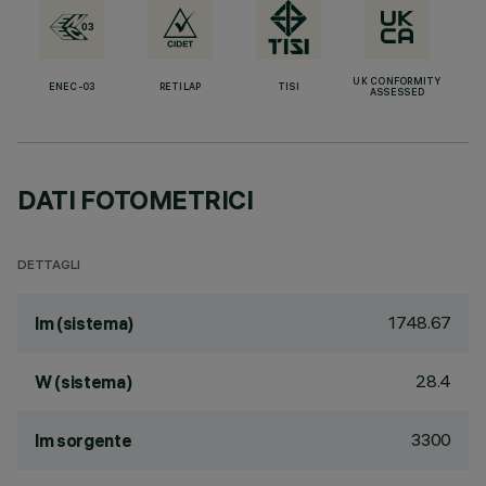
UK CONFORMITY
ENEC-03
RETILAP
TISI
ASSESSED
DATI FOTOMETRICI
DETTAGLI
1748.67
lm (sistema)
28.4
W (sistema)
3300
lm sorgente