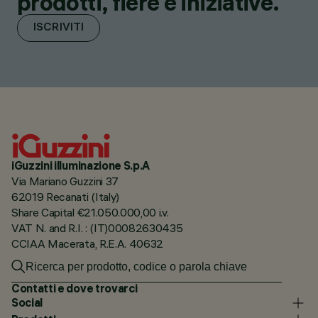
prodotti, fiere e iniziative.
ISCRIVITI
iGuzzini illuminazione S.p.A
Via Mariano Guzzini 37
62019 Recanati (Italy)
Share Capital €21.050.000,00 i.v.
VAT N. and R.I. : (IT)00082630435
CCIAA Macerata, R.E.A. 40632
Contatti e dove trovarci
Social