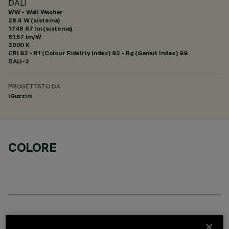
DALI
WW - Wall Washer
28.4 W (sistema)
1748.67 lm (sistema)
61.57 lm/W
3000 K
CRI
92
- Rf (Colour Fidelity Index) 92 - Rg (Gamut Index) 99
DALI-2
PROGETTATO DA
iGuzzini
COLORE
DATI TECNICI