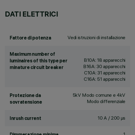
DATI ELETTRICI
Vedi istruzioni di installazione
Fattore di potenza
Maximum number of
B10A: 18 apparecchi
luminaires of this type per
B16A: 30 apparecchi
minature circuit breaker
C10A: 31 apparecchi
C16A: 51 apparecchi
5kV Modo comune e 4kV
Protezione da
Modo differenziale
sovratensione
10 A / 200 µs
Inrush current
1
Dimmerazione minima