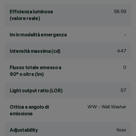
58.59
Efficienza luminosa
(valore reale)
-
lm in modalità emergenza
447
Intensità massima (cd)
0
Flusso totale emesso a
90° o oltre (lm)
57
Light output ratio (LOR)
WW - Wall Washer
Ottica e angolo di
emissione
fisso
Adjustability