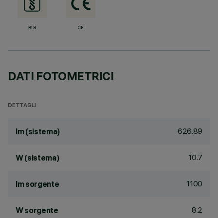
BIS
CE
DATI FOTOMETRICI
DETTAGLI
626.89
lm (sistema)
10.7
W (sistema)
1100
lm sorgente
8.2
W sorgente