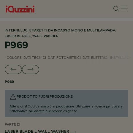
INTERNI
/
LUCI E FARETTI DA INCASSO MONO E MULTILAMPADA
/
LASER BLADE L
/
WALL WASHER
P969
COLORE
DATI TECNICI
DATI FOTOMETRICI
DATI ELETTRICI
INSTALLAZI
P969
PRODOTTO FUORI PRODUZIONE
Attenzione! Codice non più in produzione. Utilizzare la ricerca per trovare
l'alternativa più adatta alle proprie esigenze.
PARTE DI
LASER BLADE L WALL WASHER