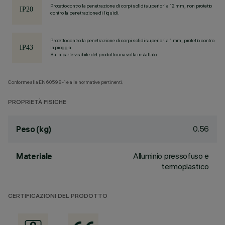
Protetto contro la penetrazione di corpi solidi superiori a 12 mm, non protetto
contro la penetrazione di liquidi.
Protetto contro la penetrazione di corpi solidi superiori a 1 mm, protetto contro
la pioggia.
Sulla parte visibile del prodotto una volta installato
Conforme alla EN60598-1 e alle normative pertinenti.
PROPRIETÀ FISICHE
0.56
Peso (kg)
Alluminio pressofuso e
Materiale
termoplastico
CERTIFICAZIONI DEL PRODOTTO