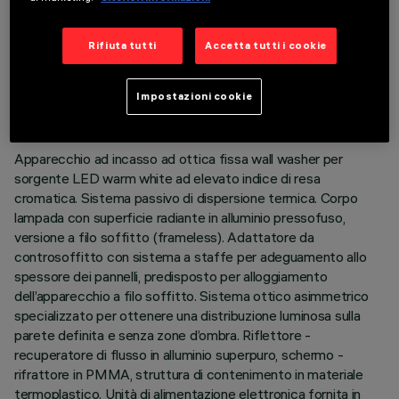
Rifiuta tutti
Accetta tutti i cookie
DATI TECNICI
ULTIMO AGGIORNAMENTO: 01/08/2026
Impostazioni cookie
DESCRIZIONE
Apparecchio ad incasso ad ottica fissa wall washer per
sorgente LED warm white ad elevato indice di resa
cromatica. Sistema passivo di dispersione termica. Corpo
lampada con superficie radiante in alluminio pressofuso,
versione a filo soffitto (frameless). Adattatore da
controsoffitto con sistema a staffe per adeguamento allo
spessore dei pannelli, predisposto per alloggiamento
dell’apparecchio a filo soffitto. Sistema ottico asimmetrico
specializzato per ottenere una distribuzione luminosa sulla
parete definita e senza zone d’ombra. Riflettore -
recuperatore di flusso in alluminio superpuro, schermo -
rifrattore in PMMA, struttura di contenimento in materiale
termoplastico. Unità di alimentazione elettronica fornita in