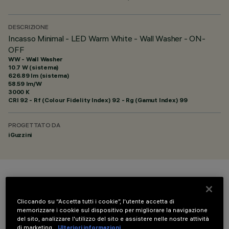
DESCRIZIONE
Incasso Minimal - LED Warm White - Wall Washer - ON-
OFF
WW - Wall Washer
10.7 W (sistema)
626.89 lm (sistema)
58.59 lm/W
3000 K
CRI
92
- Rf (Colour Fidelity Index) 92 - Rg (Gamut Index) 99
PROGETTATO DA
iGuzzini
COLORE
Cliccando su “Accetta tutti i cookie”, l'utente accetta di
memorizzare i cookie sul dispositivo per migliorare la navigazione
del sito, analizzare l'utilizzo del sito e assistere nelle nostre attività
di marketing.
Ulteriori informazioni