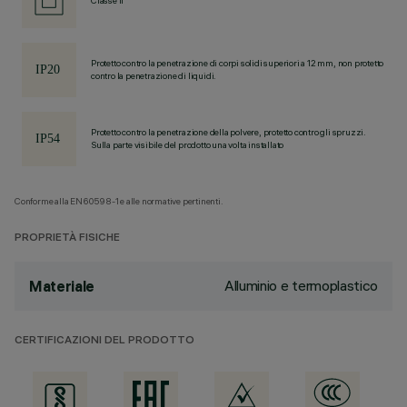
Classe II
Protetto contro la penetrazione di corpi solidi superiori a 12 mm, non protetto
contro la penetrazione di liquidi.
Protetto contro la penetrazione della polvere, protetto contro gli spruzzi.
Sulla parte visibile del prodotto una volta installato
Conforme alla EN60598-1 e alle normative pertinenti.
PROPRIETÀ FISICHE
Alluminio e termoplastico
Materiale
CERTIFICAZIONI DEL PRODOTTO