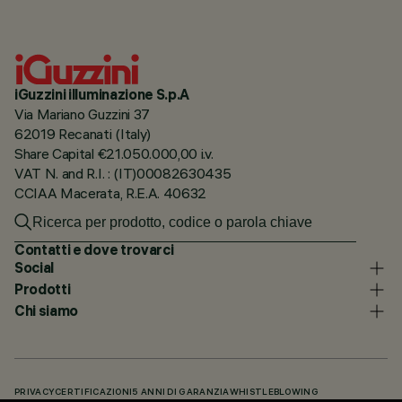
iGuzzini illuminazione S.p.A
Via Mariano Guzzini 37
62019 Recanati (Italy)
Share Capital €21.050.000,00 i.v.
VAT N. and R.I. : (IT)00082630435
CCIAA Macerata, R.E.A. 40632
Contatti e dove trovarci
Social
Prodotti
Chi siamo
PRIVACY
CERTIFICAZIONI
5 ANNI DI GARANZIA
WHISTLEBLOWING