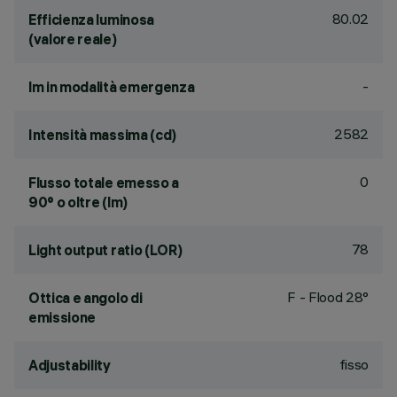
80.02
Efficienza luminosa
(valore reale)
-
lm in modalità emergenza
2582
Intensità massima (cd)
0
Flusso totale emesso a
90° o oltre (lm)
78
Light output ratio (LOR)
F - Flood 28°
Ottica e angolo di
emissione
fisso
Adjustability