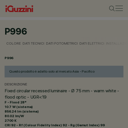
P996
COLORE
DATI TECNICI
DATI FOTOMETRICI
DATI ELETTRICI
INSTALLAZI
P996
Questo prodotto è adatto solo al mercato Asia - Pacifico
DESCRIZIONE
Fixed circular recessed luminaire - Ø 75 mm - warm white -
flood optic - UGR<19
F - Flood 28°
10.7 W (sistema)
856.24 lm (sistema)
80.02 lm/W
2700 K
CRI
92
- Rf (Colour Fidelity Index) 92 - Rg (Gamut Index) 99