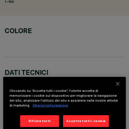
1-10V
COLORE
DATI TECNICI
ULTIMO AGGIORNAMENTO: 05/08/2026
Cliccando su “Accetta tutti i cookie”, l'utente accetta di
memorizzare i cookie sul dispositivo per migliorare la navigazione
DESCRIZIONE
del sito, analizzare l'utilizzo del sito e assistere nelle nostre attività
Fixed round luminaire designed to use a LED lamp with C.O.B.
di marketing.
Ulteriori informazioni
technology. Version with rim for surface-mounting. Reflector
vacuum-metallised with aluminium vapours with an anti-
Rifiuta tutti
Accetta tutti i cookie
scratch protective layer. Die-cast aluminium body and