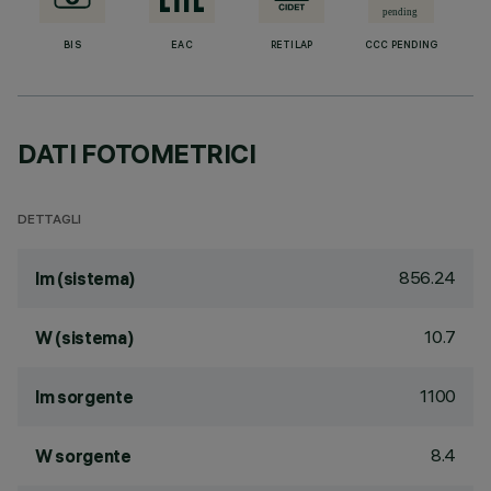
BIS
EAC
RETILAP
CCC PENDING
DATI FOTOMETRICI
DETTAGLI
856.24
lm (sistema)
10.7
W (sistema)
1100
lm sorgente
8.4
W sorgente