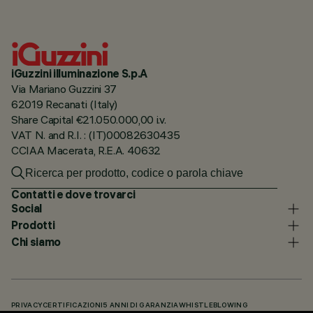
iGuzzini illuminazione S.p.A
Via Mariano Guzzini 37
62019 Recanati (Italy)
Share Capital €21.050.000,00 i.v.
VAT N. and R.I. : (IT)00082630435
CCIAA Macerata, R.E.A. 40632
Contatti e dove trovarci
Social
Prodotti
Chi siamo
PRIVACY
CERTIFICAZIONI
5 ANNI DI GARANZIA
WHISTLEBLOWING