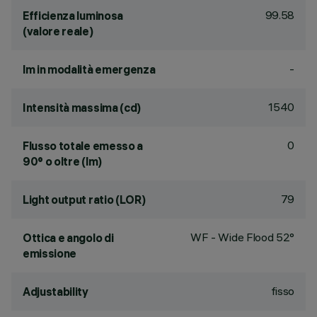
99.58
Efficienza luminosa
(valore reale)
-
lm in modalità emergenza
1540
Intensità massima (cd)
0
Flusso totale emesso a
90° o oltre (lm)
79
Light output ratio (LOR)
WF - Wide Flood 52°
Ottica e angolo di
emissione
fisso
Adjustability