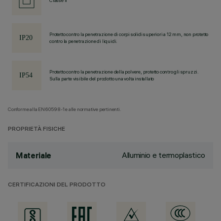
Classe II
Protetto contro la penetrazione di corpi solidi superiori a 12 mm, non protetto
contro la penetrazione di liquidi.
Protetto contro la penetrazione della polvere, protetto contro gli spruzzi.
Sulla parte visibile del prodotto una volta installato
Conforme alla EN60598-1 e alle normative pertinenti.
PROPRIETÀ FISICHE
Alluminio e termoplastico
Materiale
CERTIFICAZIONI DEL PRODOTTO