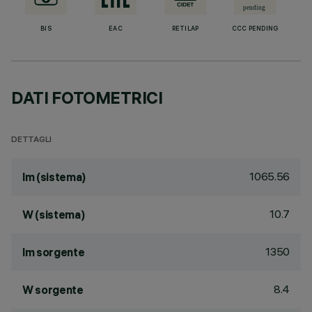
BIS
EAC
RETILAP
CCC PENDING
DATI FOTOMETRICI
DETTAGLI
1065.56
lm (sistema)
10.7
W (sistema)
1350
lm sorgente
8.4
W sorgente