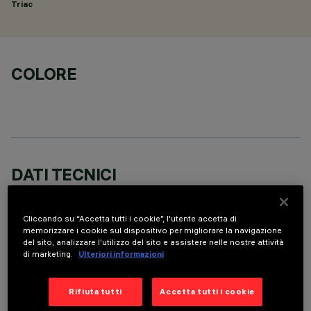
Triac
COLORE
DATI TECNICI
ULTIMO AGGIORNAMENTO: 05/08/2026
Cliccando su “Accetta tutti i cookie”, l'utente accetta di
memorizzare i cookie sul dispositivo per migliorare la navigazione
DESCRIZIONE
del sito, analizzare l'utilizzo del sito e assistere nelle nostre attività
Fixed round luminaire designed to use a LED lamp with C.O.B.
di marketing.
Ulteriori informazioni
technology. Version with rim for surface-mounting. Reflector
vacuum-metallised with aluminium vapours with an anti-
Rifiuta tutti
Accetta tutti i cookie
scratch protective layer. Die-cast aluminium body and