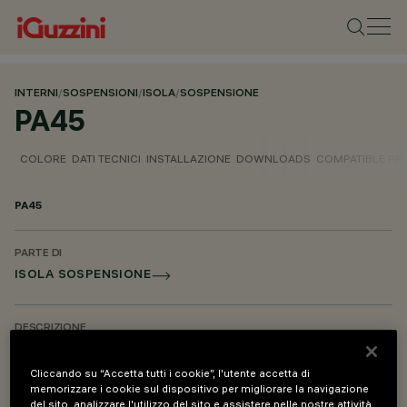
INTERNI
/
SOSPENSIONI
/
ISOLA
/
SOSPENSIONE
PA45
COLORE
DATI TECNICI
INSTALLAZIONE
DOWNLOADS
COMPATIBLE P
PA45
PARTE DI
ISOLA SOSPENSIONE
DESCRIZIONE
Basetta di alimentazione con cavi di sospensione - L=2000
Cliccando su “Accetta tutti i cookie”, l'utente accetta di
memorizzare i cookie sul dispositivo per migliorare la navigazione
PROGETTATO DA
del sito, analizzare l'utilizzo del sito e assistere nelle nostre attività