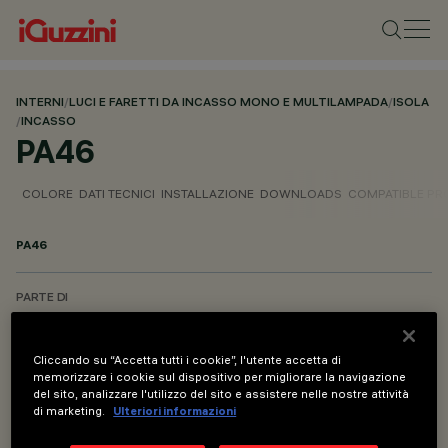
INTERNI
/
LUCI E FARETTI DA INCASSO MONO E MULTILAMPADA
/
ISOLA
/
INCASSO
PA46
COLORE
DATI TECNICI
INSTALLAZIONE
DOWNLOADS
COMPATIBLE P
PA46
PARTE DI
ISOLA INCASSO
Cliccando su “Accetta tutti i cookie”, l'utente accetta di
memorizzare i cookie sul dispositivo per migliorare la navigazione
DESCRIZIONE
del sito, analizzare l'utilizzo del sito e assistere nelle nostre attività
Accessorio per installazione ad incasso - Ø 590
di marketing.
Ulteriori informazioni