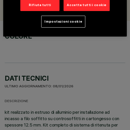
PROGETTATO DA
Rifiuta tutti
Accetta tutti i cookie
iGuzzini
Impostazioni cookie
COLORE
DATI TECNICI
ULTIMO AGGIORNAMENTO: 08/01/2026
DESCRIZIONE
kit realizzato in estruso di alluminio per installazione ad
incasso a filo soffitto su controsoffitti in cartongesso con
spessore 12.5 mm. Kit completo di sistema di ritenuta per