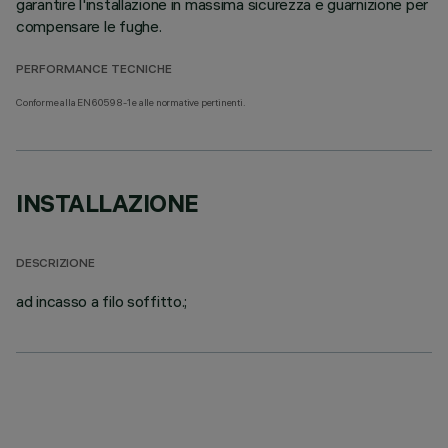
garantire l'installazione in massima sicurezza e guarnizione per
compensare le fughe.
PERFORMANCE TECNICHE
Conforme alla EN60598-1 e alle normative pertinenti.
INSTALLAZIONE
DESCRIZIONE
ad incasso a filo soffitto.;