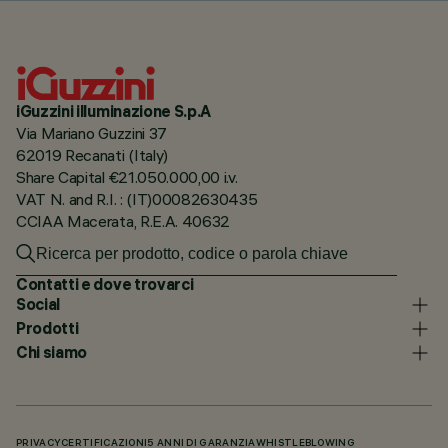
iGuzzini illuminazione S.p.A
Via Mariano Guzzini 37
62019 Recanati (Italy)
Share Capital €21.050.000,00 i.v.
VAT N. and R.I. : (IT)00082630435
CCIAA Macerata, R.E.A. 40632
Contatti e dove trovarci
Social
Prodotti
Chi siamo
PRIVACY
CERTIFICAZIONI
5 ANNI DI GARANZIA
WHISTLEBLOWING