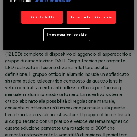
di marketing.
Ulteriori informazioni
ULTIMO AGGIORNAMENTO: 07/08/2026
Rifiuta tutti
Accetta tutti i cookie
DESCRIZIONE
Apparecchio rotondo orientabile miniaturizzato completo di
Impostazioni cookie
proiettore profilatore a LED in tonalità di colore warm white
(2700K). Versione compatibile con Blade R diam 125mm
(12LED) completo di dispositivo di aggancio all'apparecchio e
gruppo di alimentazione DALI. Corpo tecnico per sorgente
LED realizzato in fusione di zama; riflettore ad alta
definizione. Il gruppo ottico in alluminio include un sofisticato
sistema ottico telecentrico composto da quattro lenti in
vetro con trattamento anti- riflesso. Ghiera per focusing
manuale in alluminio anodizzato nero. L'innovativo sistema
ottico, abbinato alla possibilità di regolazione manuale,
consente di ottenere un'illuminazione puntuale sulla parete
ben definita,senza aloni e sbavature. Il gruppo ottico è fissato
al corpo tecnico con un pratico e veloce sistema magnetico;
questa soluzione permette una rotazione di 360° che
aumenta notevolmente la versatilità di impiego. Il proiettore -