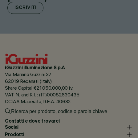
ISCRIVITI
iGuzzini illuminazione S.p.A
Via Mariano Guzzini 37
62019 Recanati (Italy)
Share Capital €21.050.000,00 i.v.
VAT N. and R.I. : (IT)00082630435
CCIAA Macerata, R.E.A. 40632
Contatti e dove trovarci
Social
Prodotti