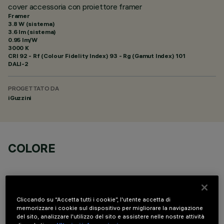
cover accessoria con proiettore framer
Framer
3.8 W (sistema)
3.6 lm (sistema)
0.95 lm/W
3000 K
CRI
92
- Rf (Colour Fidelity Index) 93 - Rg (Gamut Index) 101
DALI-2
PROGETTATO DA
iGuzzini
COLORE
Cliccando su “Accetta tutti i cookie”, l'utente accetta di
memorizzare i cookie sul dispositivo per migliorare la navigazione
del sito, analizzare l'utilizzo del sito e assistere nelle nostre attività
DATI TECNICI