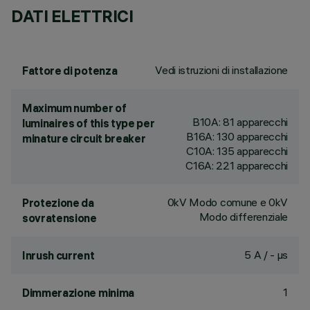
DATI ELETTRICI
Vedi istruzioni di installazione
Fattore di potenza
Maximum number of
B10A: 81 apparecchi
luminaires of this type per
B16A: 130 apparecchi
minature circuit breaker
C10A: 135 apparecchi
C16A: 221 apparecchi
0kV Modo comune e 0kV
Protezione da
Modo differenziale
sovratensione
5 A / - µs
Inrush current
1
Dimmerazione minima