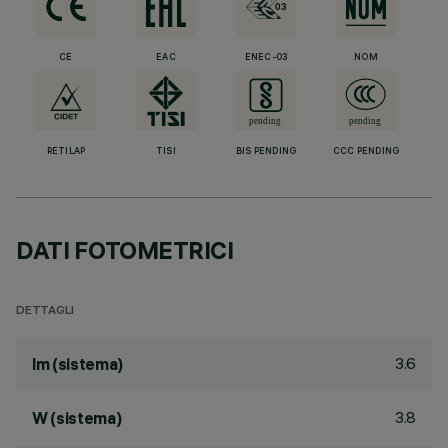
CE
EAC
ENEC-03
NOM
RETILAP
TISI
BIS PENDING
CCC PENDING
DATI FOTOMETRICI
DETTAGLI
3.6
lm (sistema)
3.8
W (sistema)