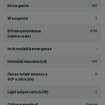
180
lm sorgente
2
W sorgente
0.95
Efficienza luminosa
(valore reale)
-
lm in modalità emergenza
193
Intensità massima (cd)
0
Flusso totale emesso a
90° o oltre (lm)
2
Light output ratio (LOR)
Framer
Ottica e angolo di