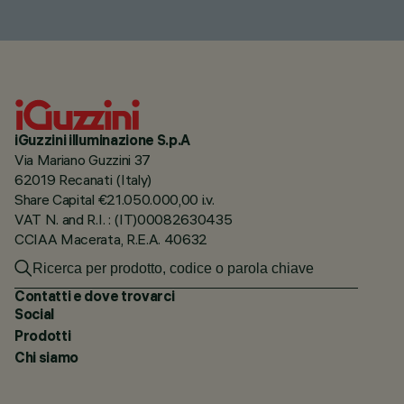
iGuzzini illuminazione S.p.A
Via Mariano Guzzini 37
62019 Recanati (Italy)
Share Capital €21.050.000,00 i.v.
VAT N. and R.I. : (IT)00082630435
CCIAA Macerata, R.E.A. 40632
Contatti e dove trovarci
Social
Prodotti
Chi siamo