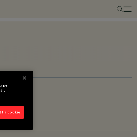
vo per
tà di
ti i cookie