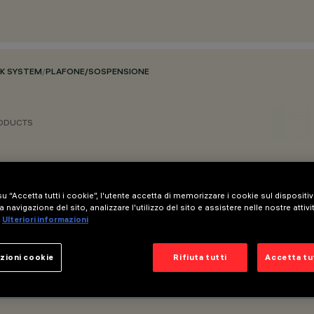
CK SYSTEM
/
PLAFONE/SOSPENSIONE
RODUCTS
u “Accetta tutti i cookie”, l'utente accetta di memorizzare i cookie sul dispositi
a navigazione del sito, analizzare l'utilizzo del sito e assistere nelle nostre attivi
Ulteriori informazioni
zioni cookie
Rifiuta tutti
Accetta tut