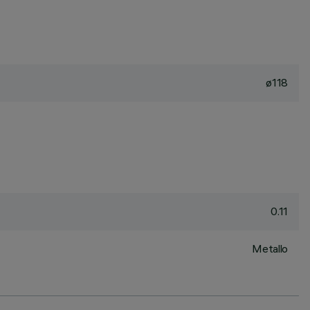
ø118
0.11
Metallo