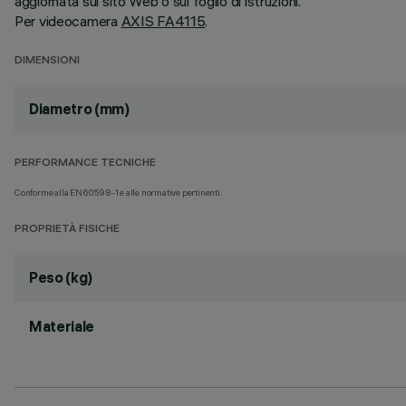
aggiornata sul sito Web o sul foglio di istruzioni.
Per videocamera
AXIS FA4115
.
DIMENSIONI
Diametro (mm)
PERFORMANCE TECNICHE
Conforme alla EN60598-1 e alle normative pertinenti.
PROPRIETÀ FISICHE
Peso (kg)
Materiale