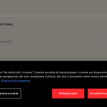
Ø170MM
RODUCTS
u “Accetta tutti i cookie”, l'utente accetta di memorizzare i cookie sul dispositi
a navigazione del sito, analizzare l'utilizzo del sito e assistere nelle nostre attivi
Ulteriori informazioni
zioni cookie
Rifiuta tutti
Accetta tut
Per videocamera compatibile