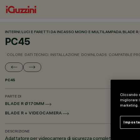
INTERNI
/
LUCI E FARETTI DA INCASSO MONO E MULTILAMPADA
/
BLADE R
/
PC45
COLORE
DATI TECNICI
INSTALLAZIONE
DOWNLOADS
COMPATIBLE P
PC45
Cliccando s
PARTE DI
migliorare l
BLADE R Ø170MM
marketing.
BLADE R + VIDEOCAMERA
Imposta
DESCRIZIONE
Adattatore per videocamera di sicurezza completo di staffa - 