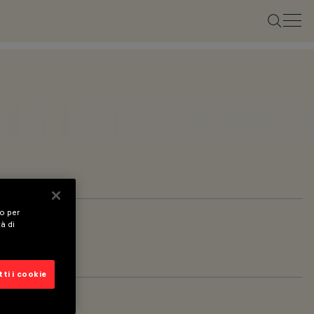
vo per
tà di
ti i cookie