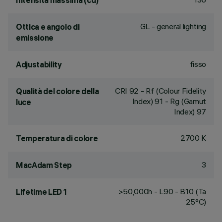
Intensità massima (cd)
GL - general lighting
Ottica e angolo di
emissione
fisso
Adjustability
CRI
92
- Rf (Colour Fidelity
Qualità del colore della
Index) 91 - Rg (Gamut
luce
Index) 97
2700 K
Temperatura di colore
3
MacAdam Step
>50,000h - L90 - B10 (Ta
Lifetime LED 1
25°C)