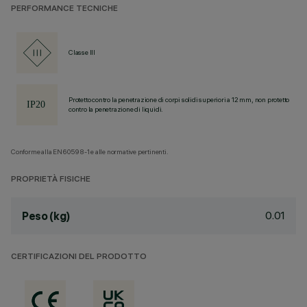
PERFORMANCE TECNICHE
Classe III
Protetto contro la penetrazione di corpi solidi superiori a 12 mm, non protetto
contro la penetrazione di liquidi.
Conforme alla EN60598-1 e alle normative pertinenti.
PROPRIETÀ FISICHE
0.01
Peso (kg)
CERTIFICAZIONI DEL PRODOTTO