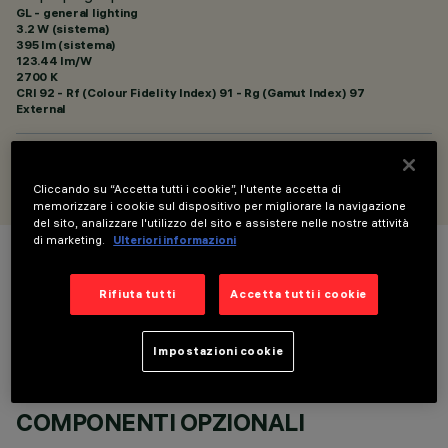
GL - general lighting
3.2 W (sistema)
395 lm (sistema)
123.44 lm/W
2700 K
CRI
92
- Rf (Colour Fidelity Index) 91 - Rg (Gamut Index) 97
External
PROGETTATO DA
Artec Studio
Cliccando su “Accetta tutti i cookie”, l'utente accetta di
memorizzare i cookie sul dispositivo per migliorare la navigazione
del sito, analizzare l'utilizzo del sito e assistere nelle nostre attività
di marketing.
Ulteriori informazioni
COLORE
Rifiuta tutti
Accetta tutti i cookie
Impostazioni cookie
COMPONENTI OPZIONALI