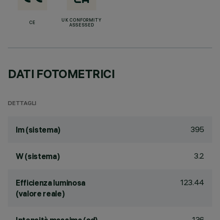
UK CONFORMITY
CE
ASSESSED
DATI FOTOMETRICI
DETTAGLI
395
lm (sistema)
3.2
W (sistema)
123.44
Efficienza luminosa
(valore reale)
136