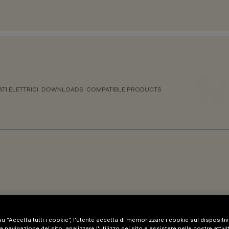
ATI ELETTRICI
DOWNLOADS
COMPATIBLE PRODUCTS
u “Accetta tutti i cookie”, l'utente accetta di memorizzare i cookie sul dispositi
a navigazione del sito, analizzare l'utilizzo del sito e assistere nelle nostre attivi