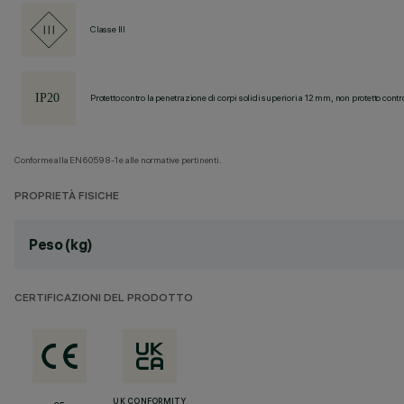
Classe III
Protetto contro la penetrazione di corpi solidi superiori a 12 mm, non protetto contr
Conforme alla EN60598-1 e alle normative pertinenti.
PROPRIETÀ FISICHE
Peso (kg)
CERTIFICAZIONI DEL PRODOTTO
UK CONFORMITY