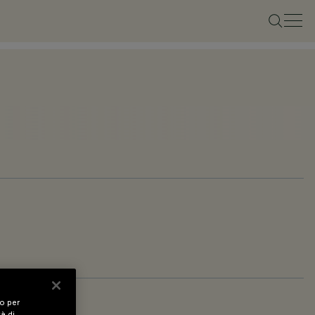
vo per
tà di