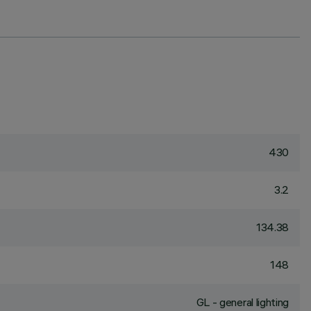
430
3.2
134.38
148
GL - general lighting