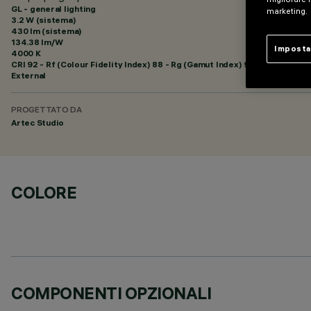
GL - general lighting
marketing.
3.2 W (sistema)
430 lm (sistema)
134.38 lm/W
Imposta
4000 K
CRI
92
- Rf (Colour Fidelity Index) 88 - Rg (Gamut Index) 95
External
PROGETTATO DA
Artec Studio
COLORE
COMPONENTI OPZIONALI