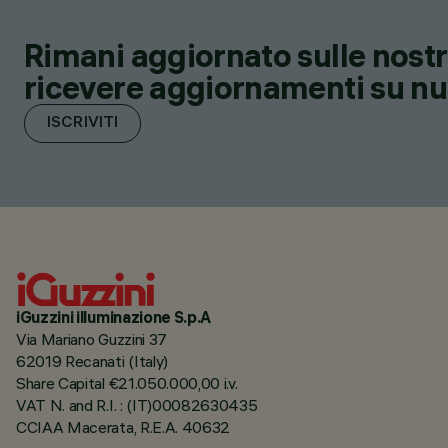
Rimani aggiornato sulle nostre
ricevere aggiornamenti su nuov
ISCRIVITI
iGuzzini illuminazione S.p.A
Via Mariano Guzzini 37
62019 Recanati (Italy)
Share Capital €21.050.000,00 i.v.
VAT N. and R.I. : (IT)00082630435
CCIAA Macerata, R.E.A. 40632