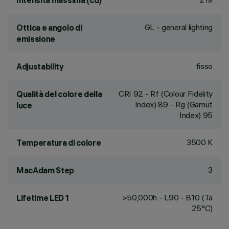
Intensità massima (cd)
GL - general lighting
Ottica e angolo di
emissione
fisso
Adjustability
CRI
92
- Rf (Colour Fidelity
Qualità del colore della
Index) 89 - Rg (Gamut
luce
Index) 95
3500 K
Temperatura di colore
3
MacAdam Step
>50,000h - L90 - B10 (Ta
Lifetime LED 1
25°C)