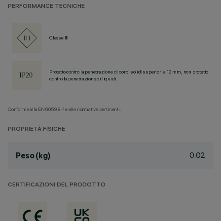
PERFORMANCE TECNICHE
Classe III
Protetto contro la penetrazione di corpi solidi superiori a 12 mm, non protetto
contro la penetrazione di liquidi.
Conforme alla EN60598-1 e alle normative pertinenti.
PROPRIETÀ FISICHE
0.02
Peso (kg)
CERTIFICAZIONI DEL PRODOTTO