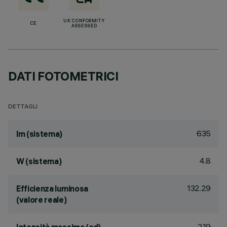
UK CONFORMITY
CE
ASSESSED
DATI FOTOMETRICI
DETTAGLI
635
lm (sistema)
4.8
W (sistema)
132.29
Efficienza luminosa
(valore reale)
219