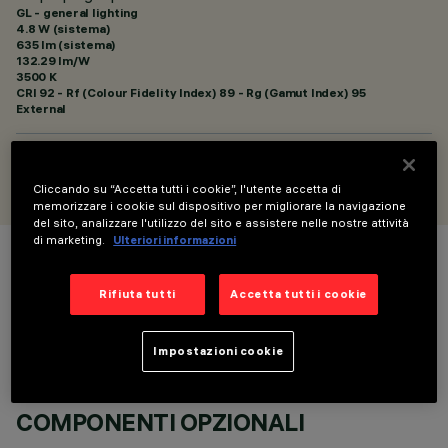
GL - general lighting
4.8 W (sistema)
635 lm (sistema)
132.29 lm/W
3500 K
CRI
92
- Rf (Colour Fidelity Index) 89 - Rg (Gamut Index) 95
External
PROGETTATO DA
Artec Studio
Cliccando su “Accetta tutti i cookie”, l'utente accetta di
memorizzare i cookie sul dispositivo per migliorare la navigazione
del sito, analizzare l'utilizzo del sito e assistere nelle nostre attività
di marketing.
Ulteriori informazioni
COLORE
Rifiuta tutti
Accetta tutti i cookie
Impostazioni cookie
COMPONENTI OPZIONALI