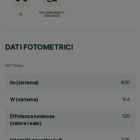
UK CONFORMITY
CE
ASSESSED
DATI FOTOMETRICI
DETTAGLI
800
lm (sistema)
6.4
W (sistema)
125
Efficienza luminosa
(valore reale)
276