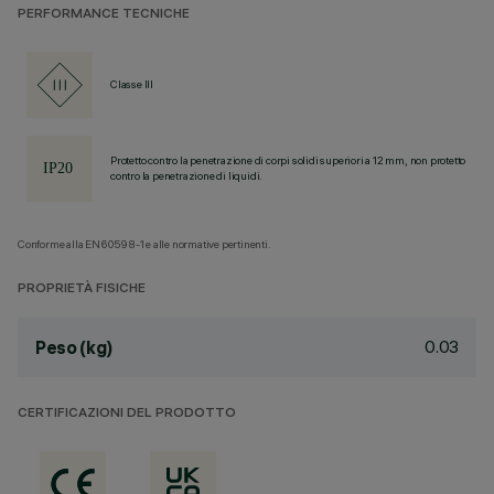
PERFORMANCE TECNICHE
Classe III
Protetto contro la penetrazione di corpi solidi superiori a 12 mm, non protetto
contro la penetrazione di liquidi.
Conforme alla EN60598-1 e alle normative pertinenti.
PROPRIETÀ FISICHE
0.03
Peso (kg)
CERTIFICAZIONI DEL PRODOTTO