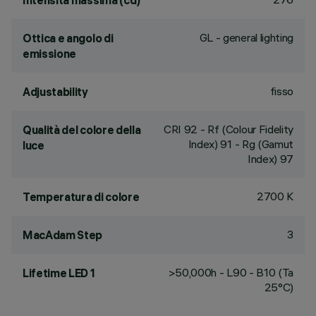
Intensità massima (cd)
GL - general lighting
Ottica e angolo di
emissione
fisso
Adjustability
CRI
92
- Rf (Colour Fidelity
Qualità del colore della
Index) 91 - Rg (Gamut
luce
Index) 97
2700 K
Temperatura di colore
3
MacAdam Step
>50,000h - L90 - B10 (Ta
Lifetime LED 1
25°C)