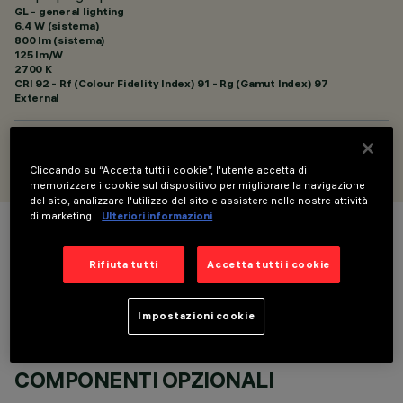
GL - general lighting
6.4 W (sistema)
800 lm (sistema)
125 lm/W
2700 K
CRI
92
- Rf (Colour Fidelity Index) 91 - Rg (Gamut Index) 97
External
PROGETTATO DA
Artec Studio
Cliccando su “Accetta tutti i cookie”, l'utente accetta di
memorizzare i cookie sul dispositivo per migliorare la navigazione
del sito, analizzare l'utilizzo del sito e assistere nelle nostre attività
di marketing.
Ulteriori informazioni
COLORE
Rifiuta tutti
Accetta tutti i cookie
Impostazioni cookie
COMPONENTI OPZIONALI