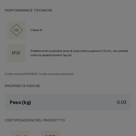
PERFORMANCE TECNICHE
Classe III
Protetto contro la penetrazione di corpi solidi superiori a 12 mm, non protetto
contro la penetrazione di liquidi.
Conforme alla EN60598-1 e alle normative pertinenti.
PROPRIETÀ FISICHE
0.03
Peso (kg)
CERTIFICAZIONI DEL PRODOTTO