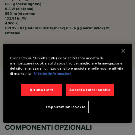
GL - general lighting
6.4 W (sistema)
850 lm (sistema)
132.81 lm/W
4000 K
CRI
92
- Rf (Colour Fidelity Index) 88 - Rg (Gamut Index) 95
External
PROGETTATO DA
Artec Studio
Cliccando su “Accetta tutti i cookie”, l'utente accetta di
memorizzare i cookie sul dispositivo per migliorare la navigazione
del sito, analizzare l'utilizzo del sito e assistere nelle nostre attività
di marketing.
Ulteriori informazioni
COLORE
Rifiuta tutti
Accetta tutti i cookie
Impostazioni cookie
COMPONENTI OPZIONALI