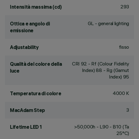
293
Intensità massima (cd)
GL - general lighting
Ottica e angolo di
emissione
fisso
Adjustability
CRI
92
- Rf (Colour Fidelity
Qualità del colore della
Index) 88 - Rg (Gamut
luce
Index) 95
4000 K
Temperatura di colore
3
MacAdam Step
>50,000h - L90 - B10 (Ta
Lifetime LED 1
25°C)