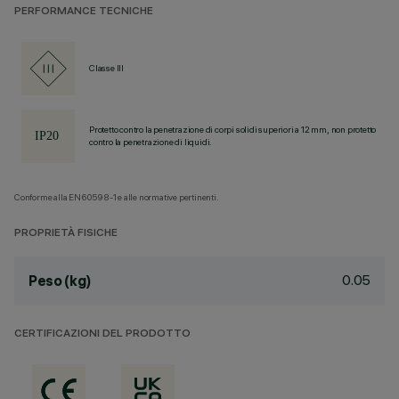
PERFORMANCE TECNICHE
Classe III
Protetto contro la penetrazione di corpi solidi superiori a 12 mm, non protetto
contro la penetrazione di liquidi.
Conforme alla EN60598-1 e alle normative pertinenti.
PROPRIETÀ FISICHE
0.05
Peso (kg)
CERTIFICAZIONI DEL PRODOTTO