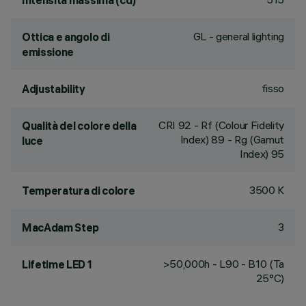
Intensità massima (cd)
GL - general lighting
Ottica e angolo di
emissione
fisso
Adjustability
CRI
92
- Rf (Colour Fidelity
Qualità del colore della
Index) 89 - Rg (Gamut
luce
Index) 95
3500 K
Temperatura di colore
3
MacAdam Step
>50,000h - L90 - B10 (Ta
Lifetime LED 1
25°C)