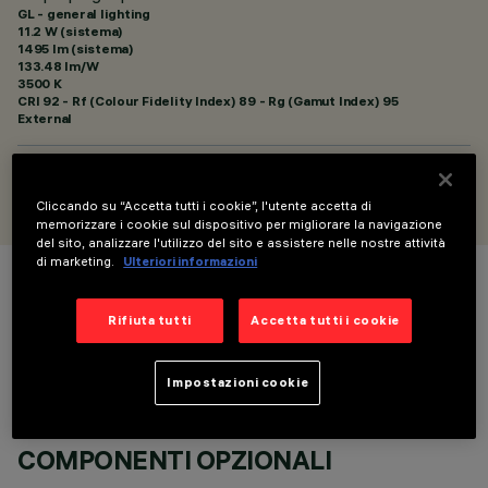
GL - general lighting
11.2 W (sistema)
1495 lm (sistema)
133.48 lm/W
3500 K
CRI
92
- Rf (Colour Fidelity Index) 89 - Rg (Gamut Index) 95
External
PROGETTATO DA
Artec Studio
Cliccando su “Accetta tutti i cookie”, l'utente accetta di
memorizzare i cookie sul dispositivo per migliorare la navigazione
del sito, analizzare l'utilizzo del sito e assistere nelle nostre attività
di marketing.
Ulteriori informazioni
COLORE
Rifiuta tutti
Accetta tutti i cookie
Impostazioni cookie
COMPONENTI OPZIONALI