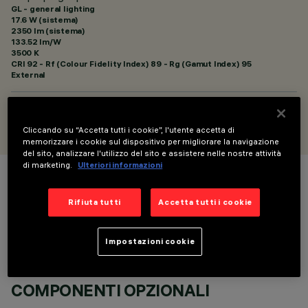
GL - general lighting
17.6 W (sistema)
2350 lm (sistema)
133.52 lm/W
3500 K
CRI
92
- Rf (Colour Fidelity Index) 89 - Rg (Gamut Index) 95
External
PROGETTATO DA
Artec Studio
Cliccando su “Accetta tutti i cookie”, l'utente accetta di
memorizzare i cookie sul dispositivo per migliorare la navigazione
del sito, analizzare l'utilizzo del sito e assistere nelle nostre attività
di marketing.
Ulteriori informazioni
COLORE
Rifiuta tutti
Accetta tutti i cookie
Impostazioni cookie
COMPONENTI OPZIONALI