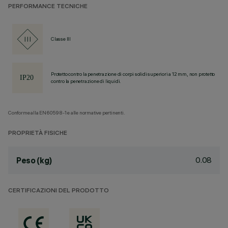
PERFORMANCE TECNICHE
Classe III
Protetto contro la penetrazione di corpi solidi superiori a 12 mm, non protetto
contro la penetrazione di liquidi.
Conforme alla EN60598-1 e alle normative pertinenti.
PROPRIETÀ FISICHE
0.08
Peso (kg)
CERTIFICAZIONI DEL PRODOTTO