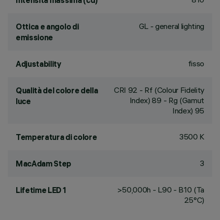
Intensità massima (cd)
GL - general lighting
Ottica e angolo di
emissione
fisso
Adjustability
CRI
92
- Rf (Colour Fidelity
Qualità del colore della
Index) 89 - Rg (Gamut
luce
Index) 95
3500 K
Temperatura di colore
3
MacAdam Step
>50,000h - L90 - B10 (Ta
Lifetime LED 1
25°C)