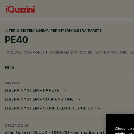
INTERNI
/
SISTEMI LINEARI PER INTERNI
/
LIBERA
/
PARETE
PE40
COLORE
COMPONENTI OPZIONALI
DATI TECNICI
DATI FOTOMETRICI
D
PE40
PARTE DI
LIBERA SYSTEM - PARETE
LIBERA SYSTEM - SOSPENSIONE
LIBERA SYSTEM - STRIP LED PER LUCE UP
DESCRIZIONE
Cliccando s
Strip UpLight 3500K - UGR<19 - per modulo da L=684
migliorare l