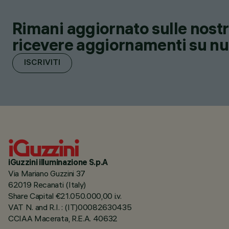
Rimani aggiornato sulle nostre
ricevere aggiornamenti su nuov
ISCRIVITI
iGuzzini illuminazione S.p.A
Via Mariano Guzzini 37
62019 Recanati (Italy)
Share Capital €21.050.000,00 i.v.
VAT N. and R.I. : (IT)00082630435
CCIAA Macerata, R.E.A. 40632