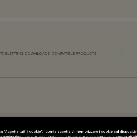
ATI ELETTRICI
DOWNLOADS
COMPATIBLE PRODUCTS
u “Accetta tutti i cookie”, l'utente accetta di memorizzare i cookie sul dispositi
a navigazione del sito, analizzare l'utilizzo del sito e assistere nelle nostre attivi