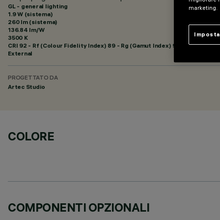
GL - general lighting
marketing.
1.9 W (sistema)
260 lm (sistema)
136.84 lm/W
Imposta
3500 K
CRI
92
- Rf (Colour Fidelity Index) 89 - Rg (Gamut Index) 95
External
PROGETTATO DA
Artec Studio
COLORE
COMPONENTI OPZIONALI