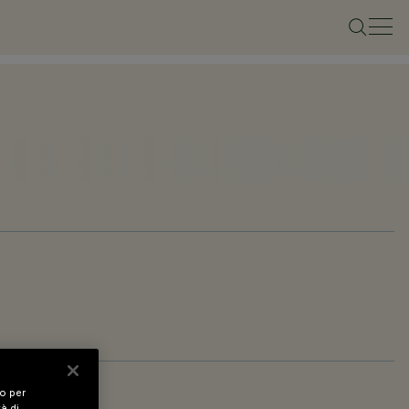
vo per
tà di