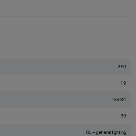
260
1.9
136.84
89
GL - general lighting