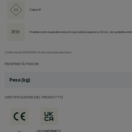
Classe III
Protetto contro la penetrazione di corpi solidi superiori a 12 mm, non protetto contr
Conforme alla EN60598-1 e alle normative pertinenti.
PROPRIETÀ FISICHE
Peso (kg)
CERTIFICAZIONI DEL PRODOTTO
UK CONFORMITY