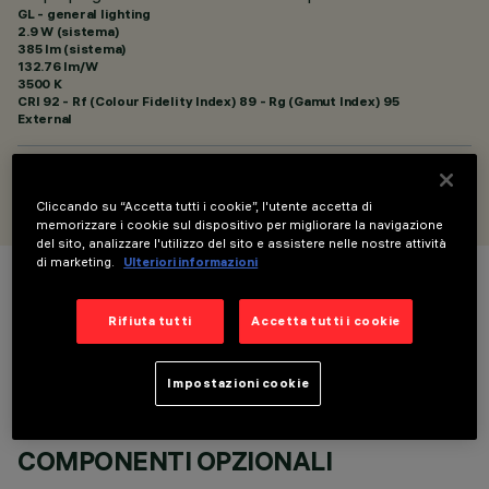
GL - general lighting
2.9 W (sistema)
385 lm (sistema)
132.76 lm/W
3500 K
CRI
92
- Rf (Colour Fidelity Index) 89 - Rg (Gamut Index) 95
External
PROGETTATO DA
Artec Studio
Cliccando su “Accetta tutti i cookie”, l'utente accetta di
memorizzare i cookie sul dispositivo per migliorare la navigazione
del sito, analizzare l'utilizzo del sito e assistere nelle nostre attività
di marketing.
Ulteriori informazioni
COLORE
Rifiuta tutti
Accetta tutti i cookie
Impostazioni cookie
COMPONENTI OPZIONALI