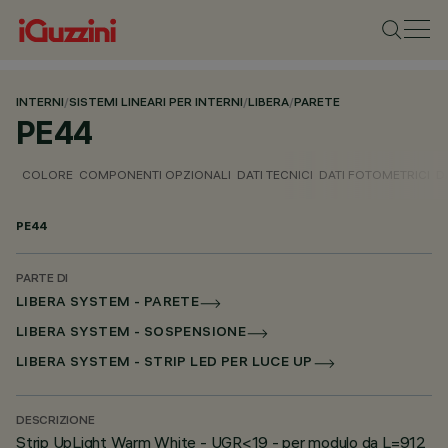
INTERNI
/
SISTEMI LINEARI PER INTERNI
/
LIBERA
/
PARETE
PE44
COLORE
COMPONENTI OPZIONALI
DATI TECNICI
DATI FOTOMETRICI
D
PE44
PARTE DI
LIBERA SYSTEM - PARETE
LIBERA SYSTEM - SOSPENSIONE
LIBERA SYSTEM - STRIP LED PER LUCE UP
DESCRIZIONE
Strip UpLight Warm White - UGR<19 - per modulo da L=912