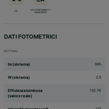
UK CONFORMITY
CE
ASSESSED
DATI FOTOMETRICI
DETTAGLI
385
lm (sistema)
2.9
W (sistema)
132.76
Efficienza luminosa
(valore reale)
133