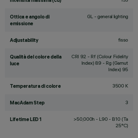
Intensità massima (cd)
GL - general lighting
Ottica e angolo di
emissione
fisso
Adjustability
CRI
92
- Rf (Colour Fidelity
Qualità del colore della
Index) 89 - Rg (Gamut
luce
Index) 95
3500 K
Temperatura di colore
3
MacAdam Step
>50,000h - L90 - B10 (Ta
Lifetime LED 1
25°C)