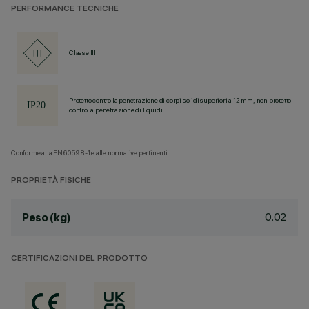
PERFORMANCE TECNICHE
Classe III
Protetto contro la penetrazione di corpi solidi superiori a 12 mm, non protetto
contro la penetrazione di liquidi.
Conforme alla EN60598-1 e alle normative pertinenti.
PROPRIETÀ FISICHE
0.02
Peso (kg)
CERTIFICAZIONI DEL PRODOTTO