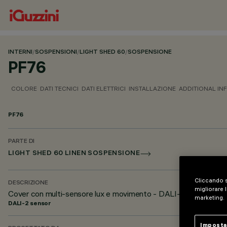
INTERNI
/
SOSPENSIONI
/
LIGHT SHED 60
/
SOSPENSIONE
PF76
COLORE
DATI TECNICI
DATI ELETTRICI
INSTALLAZIONE
ADDITIONAL IN
PF76
PARTE DI
LIGHT SHED 60 LINEN SOSPENSIONE
Cliccando s
DESCRIZIONE
migliorare l
Cover con multi-sensore lux e movimento - DALI-2 – Per Light
marketing.
DALI-2 sensor
Imposta