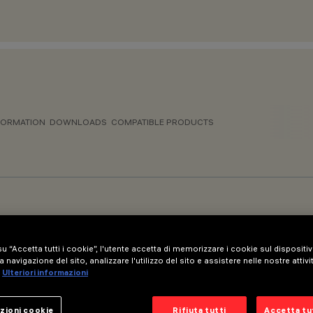
FORMATION
DOWNLOADS
COMPATIBLE PRODUCTS
u “Accetta tutti i cookie”, l'utente accetta di memorizzare i cookie sul dispositi
a navigazione del sito, analizzare l'utilizzo del sito e assistere nelle nostre attivi
 Shed 60 Linen
Ulteriori informazioni
zioni cookie
Rifiuta tutti
Accetta tut