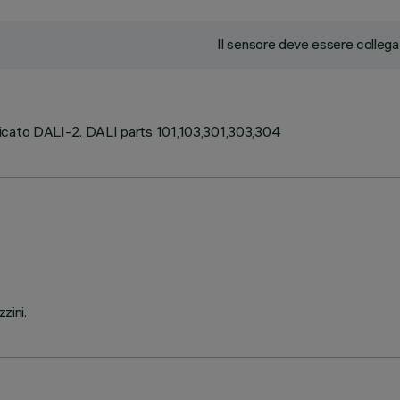
Il sensore deve essere collega
ficato DALI-2. DALI parts 101,103,301,303,304
zini.