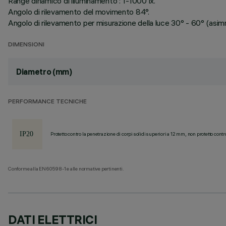
Range dinamico di illuminamento : 1-1000 lx.
Angolo di rilevamento del movimento 84°.
Angolo di rilevamento per misurazione della luce 30° - 60° (asim
DIMENSIONI
Diametro (mm)
PERFORMANCE TECNICHE
Protetto contro la penetrazione di corpi solidi superiori a 12 mm, non protetto contr
Conforme alla EN60598-1 e alle normative pertinenti.
DATI ELETTRICI