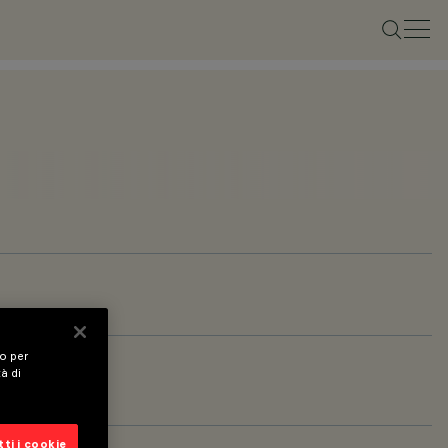
vo per
tà di
ti i cookie