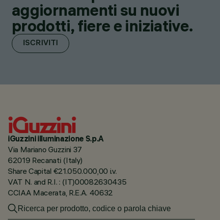
aggiornamenti su nuovi
prodotti, fiere e iniziative.
ISCRIVITI
iGuzzini illuminazione S.p.A
Via Mariano Guzzini 37
62019 Recanati (Italy)
Share Capital €21.050.000,00 i.v.
VAT N. and R.I. : (IT)00082630435
CCIAA Macerata, R.E.A. 40632