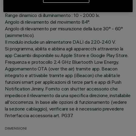
Modulo completo di sensore Casambi.
Il sensore rileva il movimento (PIR) e il valore di illuminamento.
Range dinamico di illuminamento : 10 - 2000 lx.
Angolo di rilevamento del movimento 84°.
Angolo di rilevamento per misurazione della luce 30° - 60°
(asimmetrico).
Il modulo include un alimentatore DALI da 220-240 V.
Si programma, abilita e abbina agli apparecchi attraverso la
app Casambi disponibile su Apple Store e Google Play Store.
Frequenza e protocollo 2.4 GHz Bluetooth Low Energy.
Aggiornamento OTA (over the air) tramite app. Beacon
integrato e attivabile tramite app (iBeacon) che abilita le
funzioni smart per applicazioni di terze parti e app di Push
Notification Jiminy. Fornito con shutter accessorio che
impedisce il rilevamento da una specifica direzione, installabile
all'occorrenza. In base alle opzioni di funzionamento (vedere
la sezione cablaggio), verificare se è necessario prevedere
l'interfaccia accessoria art. PG37.
DIMENSIONI