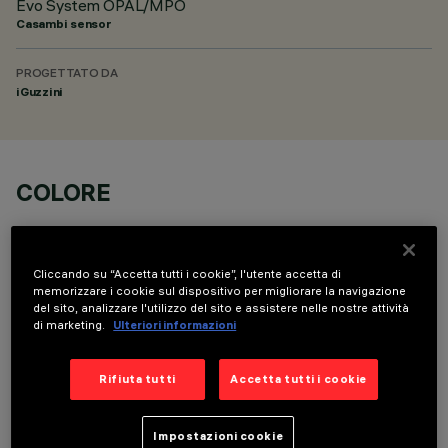
Evo System OPAL/MPO
Casambi sensor
PROGETTATO DA
iGuzzini
COLORE
Cliccando su “Accetta tutti i cookie”, l'utente accetta di
memorizzare i cookie sul dispositivo per migliorare la navigazione
del sito, analizzare l'utilizzo del sito e assistere nelle nostre attività
di marketing.
Ulteriori informazioni
DATI TECNICI
ULTIMO AGGIORNAMENTO: 10/06/2026
Rifiuta tutti
Accetta tutti i cookie
DESCRIZIONE
Impostazioni cookie