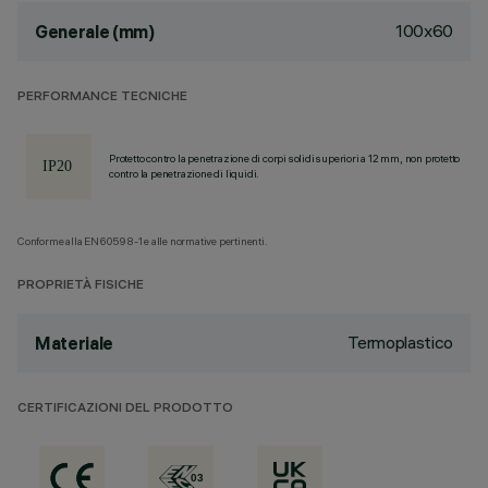
100x60
Generale (mm)
PERFORMANCE TECNICHE
Protetto contro la penetrazione di corpi solidi superiori a 12 mm, non protetto
contro la penetrazione di liquidi.
Conforme alla EN60598-1 e alle normative pertinenti.
PROPRIETÀ FISICHE
Termoplastico
Materiale
CERTIFICAZIONI DEL PRODOTTO