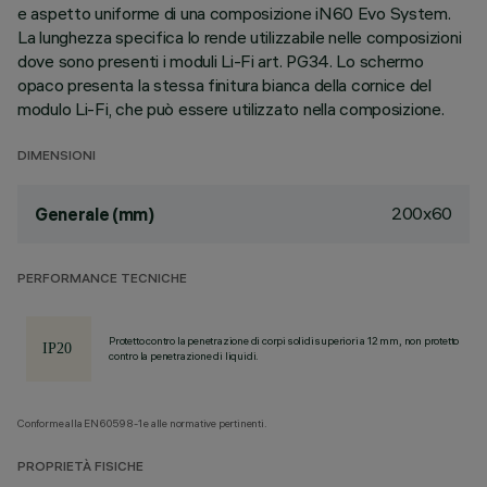
e aspetto uniforme di una composizione iN60 Evo System.
La lunghezza specifica lo rende utilizzabile nelle composizioni
dove sono presenti i moduli Li-Fi art. PG34. Lo schermo
opaco presenta la stessa finitura bianca della cornice del
modulo Li-Fi, che può essere utilizzato nella composizione.
DIMENSIONI
200x60
Generale (mm)
PERFORMANCE TECNICHE
Protetto contro la penetrazione di corpi solidi superiori a 12 mm, non protetto
contro la penetrazione di liquidi.
Conforme alla EN60598-1 e alle normative pertinenti.
PROPRIETÀ FISICHE