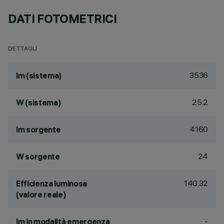
DATI FOTOMETRICI
DETTAGLI
3536
lm (sistema)
25.2
W (sistema)
4160
lm sorgente
24
W sorgente
140.32
Efficienza luminosa
(valore reale)
-
lm in modalità emergenza