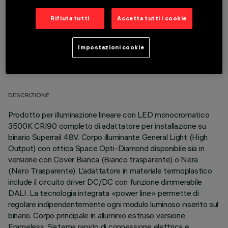
Rifiuta tutti
Accetta tutti i cookie
Impostazioni cookie
DATI TECNICI
ULTIMO AGGIORNAMENTO: 04/08/2026
DESCRIZIONE
Prodotto per illuminazione lineare con LED monocromatico
3500K CRI90 completo di adattatore per installazione su
binario Superrail 48V. Corpo illuminante General Light (High
Output) con ottica Space Opti-Diamond disponibile sia in
versione con Cover Bianca (Bianco trasparente) o Nera
(Nero Trasparente). L’adattatore in materiale termoplastico
include il circuito driver DC/DC con funzione dimmerabile
DALI. La tecnologia integrata «power line» permette di
regolare indipendentemente ogni modulo luminoso inserito sul
binario. Corpo principale in alluminio estruso versione
Frameless. Sistema rapido di connessione elettrica e