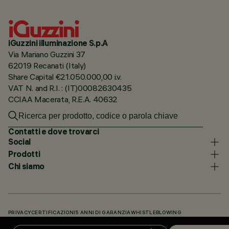
iGuzzini illuminazione S.p.A
Via Mariano Guzzini 37
62019 Recanati (Italy)
Share Capital €21.050.000,00 i.v.
VAT N. and R.I. : (IT)00082630435
CCIAA Macerata, R.E.A. 40632
Contatti e dove trovarci
Social
Prodotti
Chi siamo
PRIVACY
CERTIFICAZIONI
5 ANNI DI GARANZIA
WHISTLEBLOWING
COOKIE POLICY
DICHIARAZIONE DI ACCESSIBILITÀ
I NOSTRI CODICI