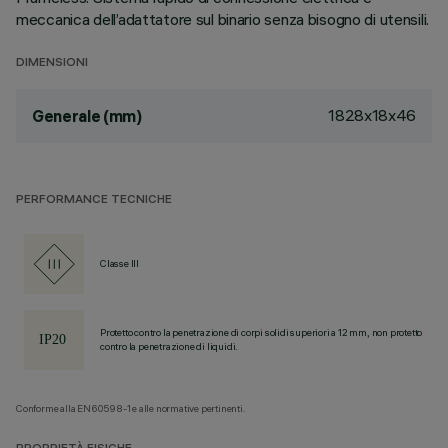
meccanica dell’adattatore sul binario senza bisogno di utensili.
DIMENSIONI
1828x18x46
Generale (mm)
PERFORMANCE TECNICHE
Classe III
Protetto contro la penetrazione di corpi solidi superiori a 12 mm, non protetto
contro la penetrazione di liquidi.
Conforme alla EN60598-1 e alle normative pertinenti.