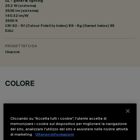
GL - general lighting
25.2 W (sistema)
3536 lm (sistema)
140.32 lm/W
3500 K
CRI
92
- Rf (Colour Fidelity Index) 89 - Rg (Gamut Index) 95
DALI
PROGETTATO DA
iGuzzini
COLORE
Cliccando su “Accetta tutti i cookie”, l'utente accetta di
memorizzare i cookie sul dispositivo per migliorare la navigazione
COMPONENTI OPZIONALI
del sito, analizzare l'utilizzo del sito e assistere nelle nostre attività
di marketing.
Ulteriori informazioni