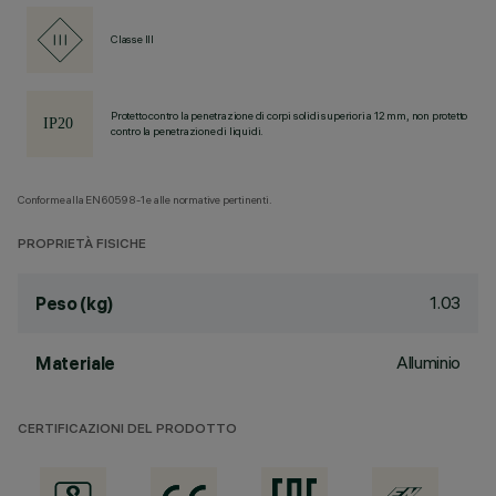
Classe III
Protetto contro la penetrazione di corpi solidi superiori a 12 mm, non protetto
contro la penetrazione di liquidi.
Conforme alla EN60598-1 e alle normative pertinenti.
PROPRIETÀ FISICHE
1.03
Peso (kg)
Alluminio
Materiale
CERTIFICAZIONI DEL PRODOTTO