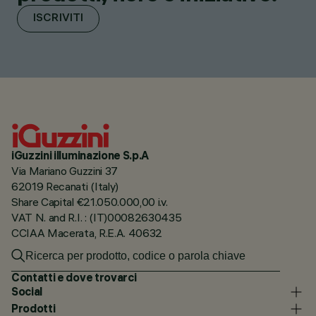
ISCRIVITI
iGuzzini illuminazione S.p.A
Via Mariano Guzzini 37
62019 Recanati (Italy)
Share Capital €21.050.000,00 i.v.
VAT N. and R.I. : (IT)00082630435
CCIAA Macerata, R.E.A. 40632
Contatti e dove trovarci
Social
Prodotti