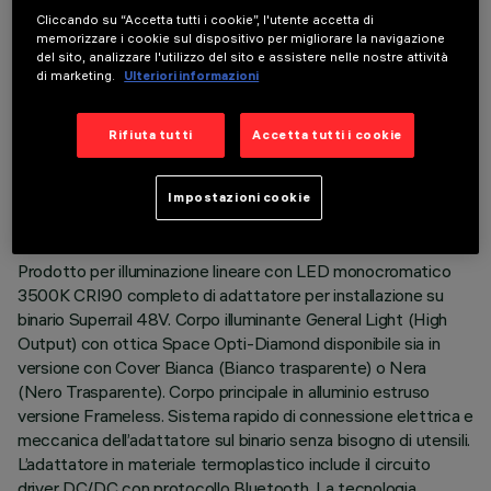
Cliccando su “Accetta tutti i cookie”, l'utente accetta di
memorizzare i cookie sul dispositivo per migliorare la navigazione
del sito, analizzare l'utilizzo del sito e assistere nelle nostre attività
di marketing.
Ulteriori informazioni
DATI TECNICI
Rifiuta tutti
Accetta tutti i cookie
ULTIMO AGGIORNAMENTO: 07/08/2026
Impostazioni cookie
DESCRIZIONE
Prodotto per illuminazione lineare con LED monocromatico
3500K CRI90 completo di adattatore per installazione su
binario Superrail 48V. Corpo illuminante General Light (High
Output) con ottica Space Opti-Diamond disponibile sia in
versione con Cover Bianca (Bianco trasparente) o Nera
(Nero Trasparente). Corpo principale in alluminio estruso
versione Frameless. Sistema rapido di connessione elettrica e
meccanica dell’adattatore sul binario senza bisogno di utensili.
L’adattatore in materiale termoplastico include il circuito
driver DC/DC con protocollo Bluetooth. La tecnologia