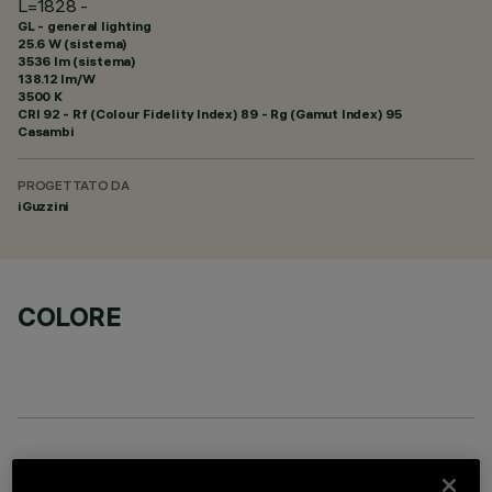
L=1828 -
GL - general lighting
25.6 W (sistema)
3536 lm (sistema)
138.12 lm/W
3500 K
CRI
92
- Rf (Colour Fidelity Index) 89 - Rg (Gamut Index) 95
Casambi
PROGETTATO DA
iGuzzini
COLORE
COMPONENTI OPZIONALI