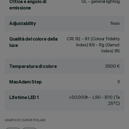
GL - general lighting
Ottica e angolo di
emissione
fisso
Adjustability
CRI
92
- Rf (Colour Fidelity
Qualità del colore della
Index) 89 - Rg (Gamut
luce
Index) 95
3500 K
Temperatura di colore
3
MacAdam Step
>50,000h - L90 - B10 (Ta
Lifetime LED 1
25°C)
GRAFICI E CURVE POLARI