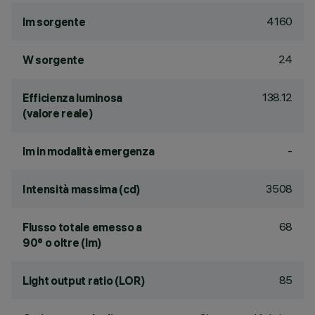
4160
lm sorgente
24
W sorgente
138.12
Efficienza luminosa
(valore reale)
-
lm in modalità emergenza
3508
Intensità massima (cd)
68
Flusso totale emesso a
90° o oltre (lm)
85
Light output ratio (LOR)