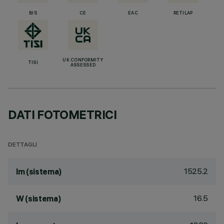
BIS
CE
EAC
RETILAP
UK CONFORMITY
TISI
ASSESSED
DATI FOTOMETRICI
DETTAGLI
1525.2
lm (sistema)
16.5
W (sistema)