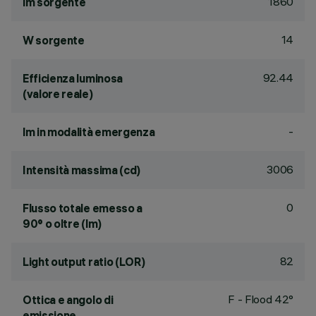
1860
lm sorgente
14
W sorgente
92.44
Efficienza luminosa
(valore reale)
-
lm in modalità emergenza
3006
Intensità massima (cd)
0
Flusso totale emesso a
90° o oltre (lm)
82
Light output ratio (LOR)
F - Flood 42°
Ottica e angolo di
emissione