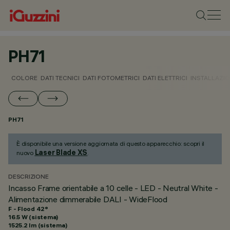
PH71
COLORE
DATI TECNICI
DATI FOTOMETRICI
DATI ELETTRICI
INSTALLAZI
PH71
È disponibile una versione aggiornata di questo apparecchio: scopri il
Laser Blade XS
nuovo
.
DESCRIZIONE
Incasso Frame orientabile a 10 celle - LED - Neutral White -
Alimentazione dimmerabile DALI - WideFlood
F - Flood 42°
16.5 W (sistema)
1525.2 lm (sistema)