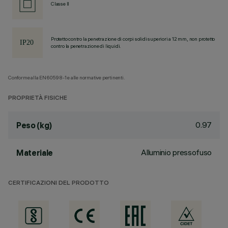
Classe II
Protetto contro la penetrazione di corpi solidi superiori a 12 mm, non protetto
contro la penetrazione di liquidi.
Conforme alla EN60598-1 e alle normative pertinenti.
PROPRIETÀ FISICHE
0.97
Peso (kg)
Alluminio pressofuso
Materiale
CERTIFICAZIONI DEL PRODOTTO