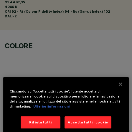
92.44 lm/W
4000 K
CRI
92
- Rf (Colour Fidelity Index) 94 - Rg (Gamut Index) 102
DALI-2
COLORE
DATI TECNICI
Cliccando su “Accetta tutti i cookie”, l'utente accetta di
memorizzare i cookie sul dispositivo per migliorare la navigazione
ULTIMO AGGIORNAMENTO: 07/08/2026
del sito, analizzare l'utilizzo del sito e assistere nelle nostre attività
di marketing.
Ulteriori informazioni
DESCRIZIONE
Apparecchio rettangolare ad incasso con sorgenti LED. Vano
Rifiuta tutti
Accetta tutti i cookie
strutturale in lamiera di acciaio sagomata con faldina