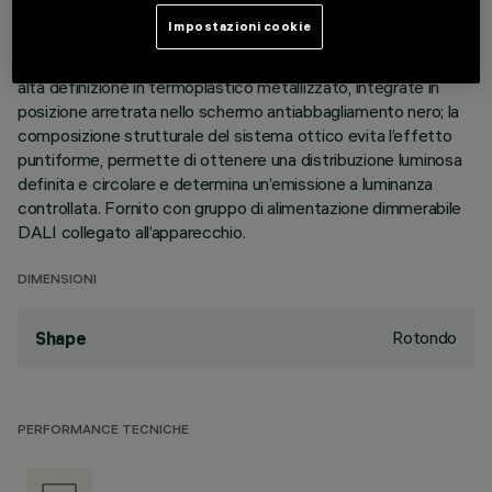
perimetrale di battuta. Il corpo lineare a 10 celle luminose, in
Impostazioni cookie
alluminio pressofuso, permette di indirizzare l’emissione con
possibilità di orientamento basculante +/- 30°. Ottiche ad
alta definizione in termoplastico metallizzato, integrate in
posizione arretrata nello schermo antiabbagliamento nero; la
composizione strutturale del sistema ottico evita l’effetto
puntiforme, permette di ottenere una distribuzione luminosa
definita e circolare e determina un’emissione a luminanza
controllata. Fornito con gruppo di alimentazione dimmerabile
DALI collegato all’apparecchio.
DIMENSIONI
Rotondo
Shape
PERFORMANCE TECNICHE