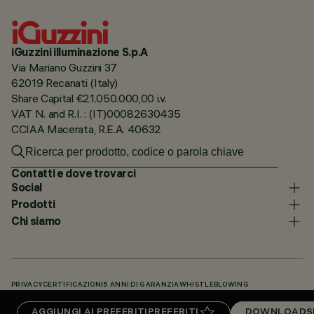
iGuzzini illuminazione S.p.A
Via Mariano Guzzini 37
62019 Recanati (Italy)
Share Capital €21.050.000,00 i.v.
VAT N. and R.I. : (IT)00082630435
CCIAA Macerata, R.E.A. 40632
Contatti e dove trovarci
Social
Prodotti
Chi siamo
PRIVACY
CERTIFICAZIONI
5 ANNI DI GARANZIA
WHISTLEBLOWING
COOKIE POLICY
DICHIARAZIONE DI ACCESSIBILITÀ
I NOSTRI CODICI
AGGIUNGI AI PREFERITI
PREFERITI
DOWNLOADS