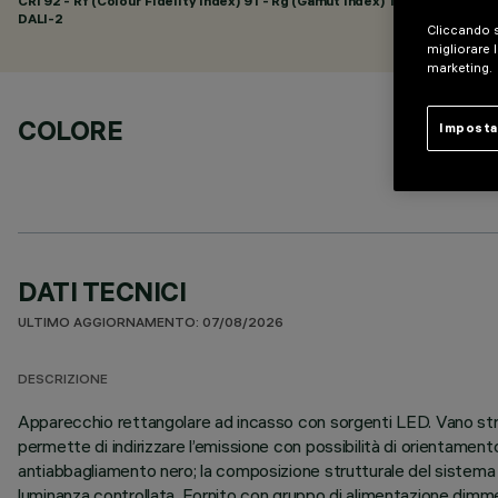
CRI
92
- Rf (Colour Fidelity Index) 91 - Rg (Gamut Index) 102
DALI-2
Cliccando s
migliorare l
marketing.
COLORE
Imposta
DATI TECNICI
ULTIMO AGGIORNAMENTO: 07/08/2026
DESCRIZIONE
Apparecchio rettangolare ad incasso con sorgenti LED. Vano struttu
permette di indirizzare l’emissione con possibilità di orientament
antiabbagliamento nero; la composizione strutturale del sistema 
luminanza controllata. Fornito con gruppo di alimentazione dimme