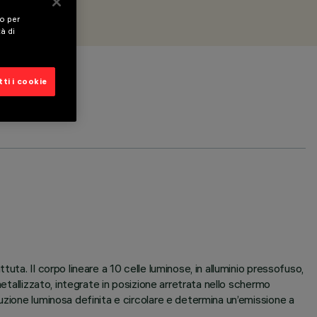
vo per
tà di
ti i cookie
ta. Il corpo lineare a 10 celle luminose, in alluminio pressofuso,
etallizzato, integrate in posizione arretrata nello schermo
uzione luminosa definita e circolare e determina un’emissione a