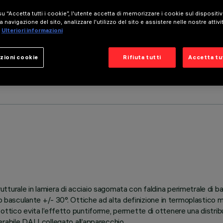
u “Accetta tutti i cookie”, l'utente accetta di memorizzare i cookie sul dispositi
a navigazione del sito, analizzare l'utilizzo del sito e assistere nelle nostre attivi
Ulteriori informazioni
zioni cookie
Rifiuta tutti
Accetta tut
rale in lamiera di acciaio sagomata con faldina perimetrale di battu
o basculante +/- 30°. Ottiche ad alta definizione in termoplastico m
ottico evita l’effetto puntiforme, permette di ottenere una distrib
rabile DALI collegato all’apparecchio.