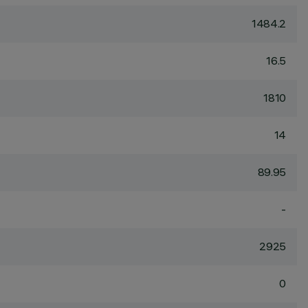
1484.2
16.5
1810
14
89.95
-
2925
0