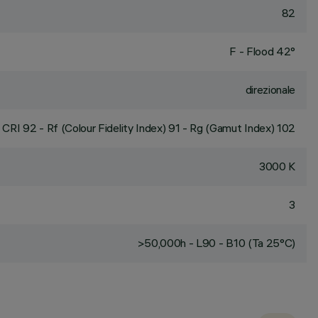
82
F - Flood 42°
direzionale
CRI
92
- Rf (Colour Fidelity Index) 91 - Rg (Gamut Index) 102
3000 K
3
>50,000h - L90 - B10 (Ta 25°C)