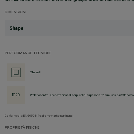
DIMENSIONI
Shape
PERFORMANCE TECNICHE
Classe II
Protetto contro la penetrazione di corpi solidi superiori a 12 mm, non protetto contr
Conforme alla EN60598-1 e alle normative pertinenti.
PROPRIETÀ FISICHE