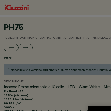
PH75
COLORE
DATI TECNICI
DATI FOTOMETRICI
DATI ELETTRICI
INSTALLAZI
PH75
L
È disponibile una versione aggiornata di questo apparecchio: scopri il nuovo
DESCRIZIONE
Incasso Frame orientabile a 10 celle - LED - Warm White - Al
F - Flood 42°
16.5 W (sistema)
1484.2 lm (sistema)
89.95 lm/W
3000 K