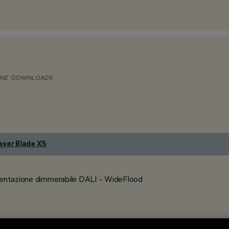
ONE
DOWNLOADS
aser Blade XS
.
imentazione dimmerabile DALI - WideFlood