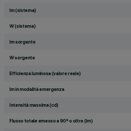
lm (sistema)
W (sistema)
lm sorgente
W sorgente
Efficienza luminosa (valore reale)
lm in modalità emergenza
Intensità massima (cd)
Flusso totale emesso a 90° o oltre (lm)