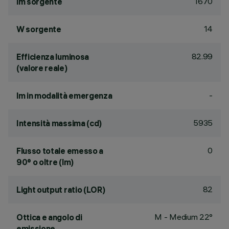
1670
lm sorgente
14
W sorgente
82.99
Efficienza luminosa
(valore reale)
-
lm in modalità emergenza
5935
Intensità massima (cd)
0
Flusso totale emesso a
90° o oltre (lm)
82
Light output ratio (LOR)
M - Medium 22°
Ottica e angolo di
emissione