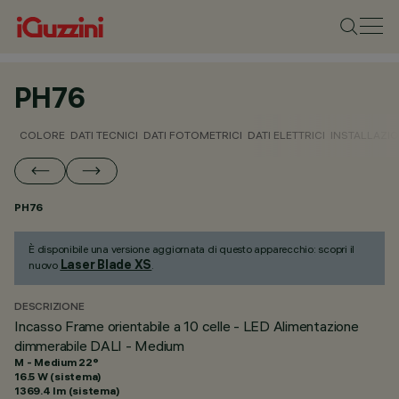
PH76
COLORE
DATI TECNICI
DATI FOTOMETRICI
DATI ELETTRICI
INSTALLAZI
PH76
È disponibile una versione aggiornata di questo apparecchio: scopri il
Laser Blade XS
nuovo
.
DESCRIZIONE
Incasso Frame orientabile a 10 celle - LED Alimentazione
dimmerabile DALI - Medium
M - Medium 22°
16.5 W (sistema)
1369.4 lm (sistema)