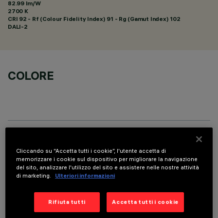
82.99 lm/W
2700 K
CRI
92
- Rf (Colour Fidelity Index) 91 - Rg (Gamut Index) 102
DALI-2
COLORE
DATI TECNICI
Cliccando su “Accetta tutti i cookie”, l'utente accetta di
memorizzare i cookie sul dispositivo per migliorare la navigazione
ULTIMO AGGIORNAMENTO: 07/08/2026
del sito, analizzare l'utilizzo del sito e assistere nelle nostre attività
di marketing.
Ulteriori informazioni
DESCRIZIONE
Apparecchio rettangolare ad incasso con sorgenti LED. Vano
Rifiuta tutti
Accetta tutti i cookie
strutturale in lamiera di acciaio sagomata con faldina