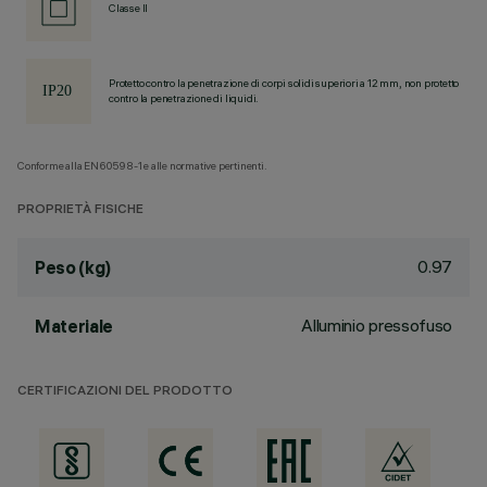
Classe II
Protetto contro la penetrazione di corpi solidi superiori a 12 mm, non protetto
contro la penetrazione di liquidi.
Conforme alla EN60598-1 e alle normative pertinenti.
PROPRIETÀ FISICHE
0.97
Peso (kg)
Alluminio pressofuso
Materiale
CERTIFICAZIONI DEL PRODOTTO