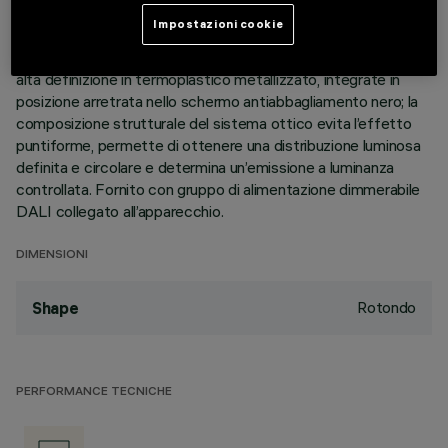
perimetrale di battuta. Il corpo lineare a 10 celle luminose, in
Impostazioni cookie
alluminio pressofuso, permette di indirizzare l’emissione con
possibilità di orientamento basculante +/- 30°. Ottiche ad
alta definizione in termoplastico metallizzato, integrate in
posizione arretrata nello schermo antiabbagliamento nero; la
composizione strutturale del sistema ottico evita l’effetto
puntiforme, permette di ottenere una distribuzione luminosa
definita e circolare e determina un’emissione a luminanza
controllata. Fornito con gruppo di alimentazione dimmerabile
DALI collegato all’apparecchio.
DIMENSIONI
Rotondo
Shape
PERFORMANCE TECNICHE