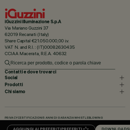
iGuzzini illuminazione S.p.A
Via Mariano Guzzini 37
62019 Recanati (Italy)
Share Capital €21.050.000,00 i.v.
VAT N. and R.I. : (IT)00082630435
CCIAA Macerata, R.E.A. 40632
Contatti e dove trovarci
Social
Prodotti
Chi siamo
PRIVACY
CERTIFICAZIONI
5 ANNI DI GARANZIA
WHISTLEBLOWING
COOKIE POLICY
DICHIARAZIONE DI ACCESSIBILITÀ
I NOSTRI CODICI
AGGIUNGI AI PREFERITI
PREFERITI
DOWNLOADS