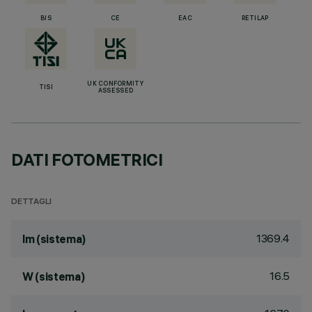
BIS
CE
EAC
RETILAP
UK CONFORMITY
TISI
ASSESSED
DATI FOTOMETRICI
DETTAGLI
1369.4
lm (sistema)
16.5
W (sistema)