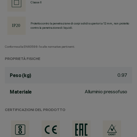
Classe II
Protetto contro la penetrazione di corpi solidi superiori a 12 mm, non protetto
contro la penetrazione di liquidi.
Conforme alla EN60598-1 e alle normative pertinenti.
PROPRIETÀ FISICHE
0.97
Peso (kg)
Alluminio pressofuso
Materiale
CERTIFICAZIONI DEL PRODOTTO