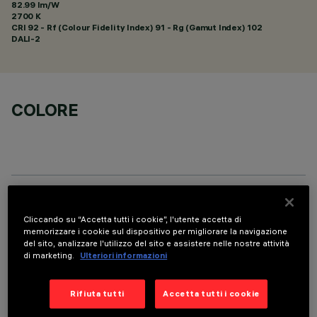
82.99 lm/W
2700 K
CRI
92
- Rf (Colour Fidelity Index) 91 - Rg (Gamut Index) 102
DALI-2
COLORE
DATI TECNICI
Cliccando su “Accetta tutti i cookie”, l'utente accetta di
memorizzare i cookie sul dispositivo per migliorare la navigazione
ULTIMO AGGIORNAMENTO: 05/08/2026
del sito, analizzare l'utilizzo del sito e assistere nelle nostre attività
di marketing.
Ulteriori informazioni
DESCRIZIONE
Apparecchio rettangolare ad incasso con sorgenti LED. Vano
Rifiuta tutti
Accetta tutti i cookie
strutturale in lamiera di acciaio sagomata con faldina