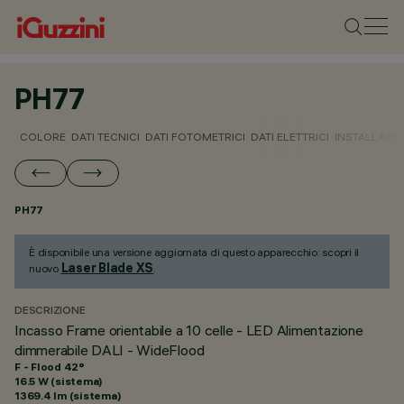
PH77
COLORE
DATI TECNICI
DATI FOTOMETRICI
DATI ELETTRICI
INSTALLAZI
PH77
È disponibile una versione aggiornata di questo apparecchio: scopri il
Laser Blade XS
nuovo
.
DESCRIZIONE
Incasso Frame orientabile a 10 celle - LED Alimentazione
dimmerabile DALI - WideFlood
F - Flood 42°
16.5 W (sistema)
1369.4 lm (sistema)