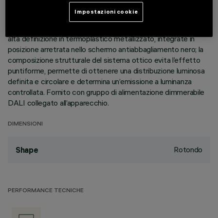
perimetrale di battuta. Il corpo lineare a 10 celle luminose, in
Impostazioni cookie
alluminio pressofuso, permette di indirizzare l’emissione con
possibilità di orientamento basculante +/- 30°. Ottiche ad
alta definizione in termoplastico metallizzato, integrate in
posizione arretrata nello schermo antiabbagliamento nero; la
composizione strutturale del sistema ottico evita l’effetto
puntiforme, permette di ottenere una distribuzione luminosa
definita e circolare e determina un’emissione a luminanza
controllata. Fornito con gruppo di alimentazione dimmerabile
DALI collegato all’apparecchio.
DIMENSIONI
Rotondo
Shape
PERFORMANCE TECNICHE