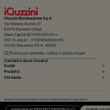
iGuzzini illuminazione S.p.A
Via Mariano Guzzini 37
62019 Recanati (Italy)
Share Capital €21.050.000,00 i.v.
VAT N. and R.I. : (IT)00082630435
CCIAA Macerata, R.E.A. 40632
Contatti e dove trovarci
Social
Prodotti
Chi siamo
PRIVACY
CERTIFICAZIONI
5 ANNI DI GARANZIA
WHISTLEBLOWING
COOKIE POLICY
DICHIARAZIONE DI ACCESSIBILITÀ
I NOSTRI CODICI
AGGIUNGI AI PREFERITI
PREFERITI
DOWNLOADS