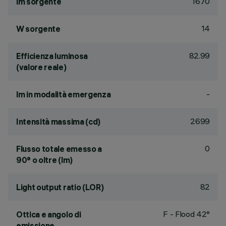
1670
lm sorgente
14
W sorgente
82.99
Efficienza luminosa
(valore reale)
-
lm in modalità emergenza
2699
Intensità massima (cd)
0
Flusso totale emesso a
90° o oltre (lm)
82
Light output ratio (LOR)
F - Flood 42°
Ottica e angolo di
emissione