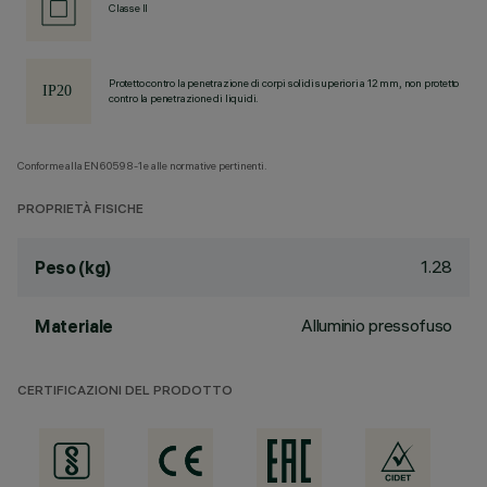
Classe II
Protetto contro la penetrazione di corpi solidi superiori a 12 mm, non protetto
contro la penetrazione di liquidi.
Conforme alla EN60598-1 e alle normative pertinenti.
PROPRIETÀ FISICHE
1.28
Peso (kg)
Alluminio pressofuso
Materiale
CERTIFICAZIONI DEL PRODOTTO