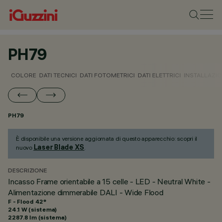
PH79
COLORE
DATI TECNICI
DATI FOTOMETRICI
DATI ELETTRICI
INSTALLAZI
PH79
È disponibile una versione aggiornata di questo apparecchio: scopri il
Laser Blade XS
nuovo
.
DESCRIZIONE
Incasso Frame orientabile a 15 celle - LED - Neutral White -
Alimentazione dimmerabile DALI - Wide Flood
F - Flood 42°
24.1 W (sistema)
2287.8 lm (sistema)