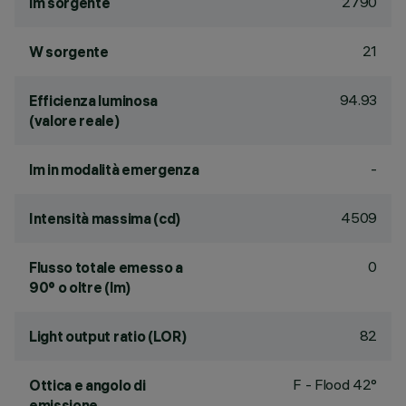
2790
lm sorgente
21
W sorgente
94.93
Efficienza luminosa
(valore reale)
-
lm in modalità emergenza
4509
Intensità massima (cd)
0
Flusso totale emesso a
90° o oltre (lm)
82
Light output ratio (LOR)
F - Flood 42°
Ottica e angolo di
emissione