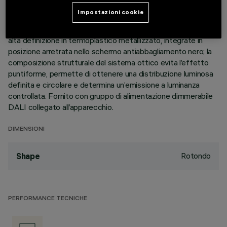
perimetrale di battuta. Il corpo lineare a 15 celle luminose, in
Impostazioni cookie
alluminio pressofuso, permette di indirizzare l’emissione con
possibilità di orientamento basculante +/- 30°. Ottiche ad
alta definizione in termoplastico metallizzato, integrate in
posizione arretrata nello schermo antiabbagliamento nero; la
composizione strutturale del sistema ottico evita l’effetto
puntiforme, permette di ottenere una distribuzione luminosa
definita e circolare e determina un’emissione a luminanza
controllata. Fornito con gruppo di alimentazione dimmerabile
DALI collegato all’apparecchio.
DIMENSIONI
Rotondo
Shape
PERFORMANCE TECNICHE