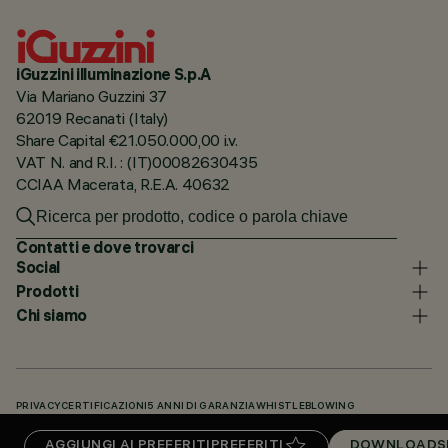
iGuzzini illuminazione S.p.A
Via Mariano Guzzini 37
62019 Recanati (Italy)
Share Capital €21.050.000,00 i.v.
VAT N. and R.I. : (IT)00082630435
CCIAA Macerata, R.E.A. 40632
Contatti e dove trovarci
Social
Prodotti
Chi siamo
PRIVACY
CERTIFICAZIONI
5 ANNI DI GARANZIA
WHISTLEBLOWING
COOKIE POLICY
DICHIARAZIONE DI ACCESSIBILITÀ
I NOSTRI CODICI
AGGIUNGI AI PREFERITI
PREFERITI
DOWNLOADS