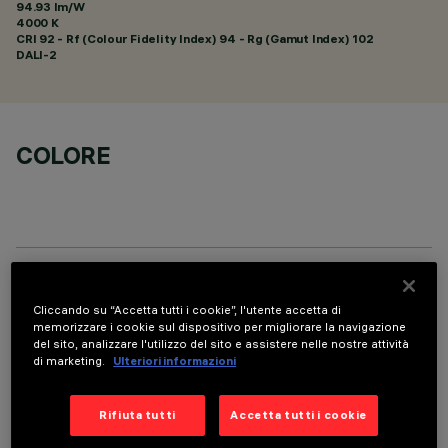
94.93 lm/W
4000 K
CRI
92
- Rf (Colour Fidelity Index) 94 - Rg (Gamut Index) 102
DALI-2
COLORE
DATI TECNICI
Cliccando su “Accetta tutti i cookie”, l'utente accetta di
memorizzare i cookie sul dispositivo per migliorare la navigazione
ULTIMO AGGIORNAMENTO: 07/08/2026
del sito, analizzare l'utilizzo del sito e assistere nelle nostre attività
di marketing.
Ulteriori informazioni
DESCRIZIONE
Apparecchio rettangolare ad incasso con sorgenti LED. Vano
Rifiuta tutti
Accetta tutti i cookie
strutturale in lamiera di acciaio sagomata con faldina