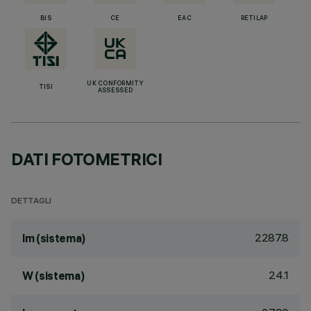
BIS
CE
EAC
RETILAP
UK CONFORMITY
TISI
ASSESSED
DATI FOTOMETRICI
DETTAGLI
2287.8
lm (sistema)
24.1
W (sistema)