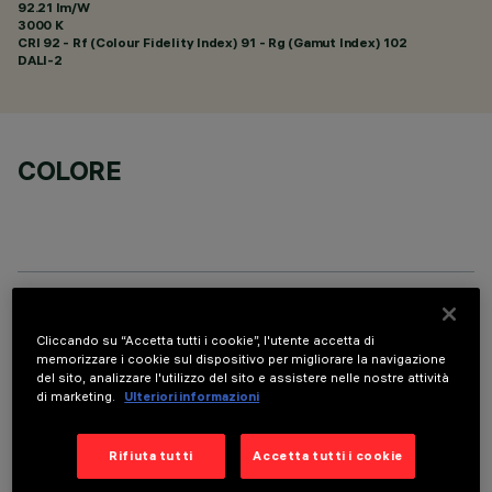
92.21 lm/W
3000 K
CRI
92
- Rf (Colour Fidelity Index) 91 - Rg (Gamut Index) 102
DALI-2
COLORE
DATI TECNICI
Cliccando su “Accetta tutti i cookie”, l'utente accetta di
memorizzare i cookie sul dispositivo per migliorare la navigazione
ULTIMO AGGIORNAMENTO: 07/08/2026
del sito, analizzare l'utilizzo del sito e assistere nelle nostre attività
di marketing.
Ulteriori informazioni
DESCRIZIONE
Apparecchio rettangolare ad incasso con sorgenti LED. Vano
Rifiuta tutti
Accetta tutti i cookie
strutturale in lamiera di acciaio sagomata con faldina