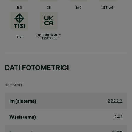
BIS
CE
EAC
RETILAP
UK CONFORMITY
TISI
ASSESSED
DATI FOTOMETRICI
DETTAGLI
2222.2
lm (sistema)
24.1
W (sistema)