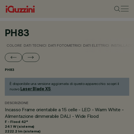
PH83
COLORE
DATI TECNICI
DATI FOTOMETRICI
DATI ELETTRICI
INSTALLAZI
PH83
È disponibile una versione aggiornata di questo apparecchio: scopri il
Laser Blade XS
nuovo
.
DESCRIZIONE
Incasso Frame orientabile a 15 celle - LED - Warm White -
Alimentazione dimmerabile DALI - Wide Flood
F - Flood 42°
24.1 W (sistema)
2222.2 lm (sistema)