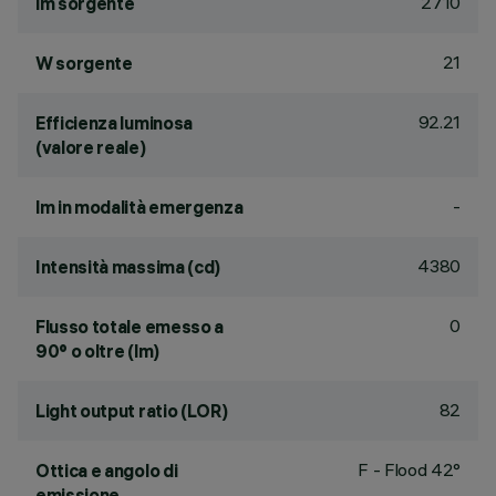
2710
lm sorgente
21
W sorgente
92.21
Efficienza luminosa
(valore reale)
-
lm in modalità emergenza
4380
Intensità massima (cd)
0
Flusso totale emesso a
90° o oltre (lm)
82
Light output ratio (LOR)
F - Flood 42°
Ottica e angolo di
emissione