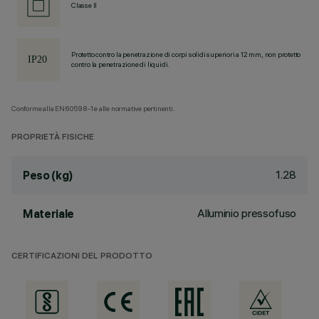
Classe II
Protetto contro la penetrazione di corpi solidi superiori a 12 mm, non protetto
contro la penetrazione di liquidi.
Conforme alla EN60598-1 e alle normative pertinenti.
PROPRIETÀ FISICHE
1.28
Peso (kg)
Alluminio pressofuso
Materiale
CERTIFICAZIONI DEL PRODOTTO