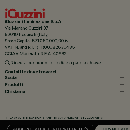
iGuzzini illuminazione S.p.A
Via Mariano Guzzini 37
62019 Recanati (Italy)
Share Capital €21.050.000,00 i.v.
VAT N. and R.I. : (IT)00082630435
CCIAA Macerata, R.E.A. 40632
Contatti e dove trovarci
Social
Prodotti
Chi siamo
PRIVACY
CERTIFICAZIONI
5 ANNI DI GARANZIA
WHISTLEBLOWING
COOKIE POLICY
DICHIARAZIONE DI ACCESSIBILITÀ
I NOSTRI CODICI
AGGIUNGI AI PREFERITI
PREFERITI
DOWNLOADS