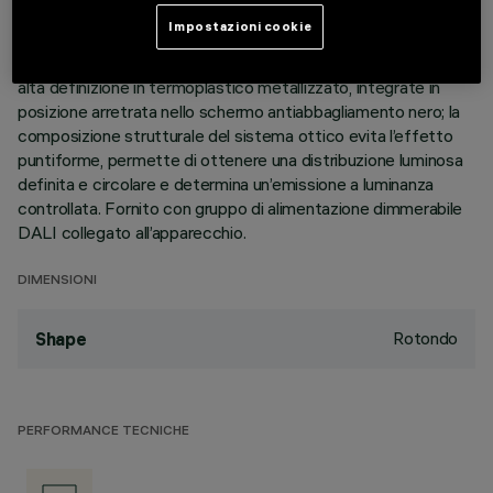
perimetrale di battuta. Il corpo lineare a 15 celle luminose, in
Impostazioni cookie
alluminio pressofuso, permette di indirizzare l’emissione con
possibilità di orientamento basculante +/- 30°. Ottiche ad
alta definizione in termoplastico metallizzato, integrate in
posizione arretrata nello schermo antiabbagliamento nero; la
composizione strutturale del sistema ottico evita l’effetto
puntiforme, permette di ottenere una distribuzione luminosa
definita e circolare e determina un’emissione a luminanza
controllata. Fornito con gruppo di alimentazione dimmerabile
DALI collegato all’apparecchio.
DIMENSIONI
Rotondo
Shape
PERFORMANCE TECNICHE