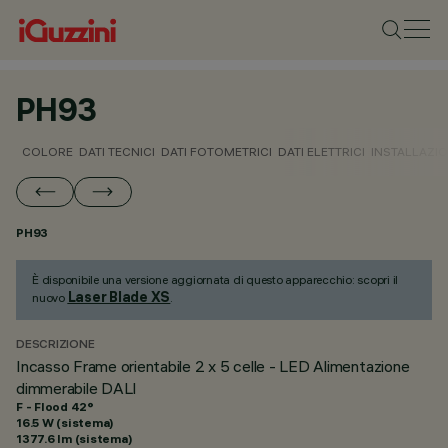
PH93
COLORE
DATI TECNICI
DATI FOTOMETRICI
DATI ELETTRICI
INSTALLAZI
PH93
È disponibile una versione aggiornata di questo apparecchio: scopri il
Laser Blade XS
nuovo
.
DESCRIZIONE
Incasso Frame orientabile 2 x 5 celle - LED Alimentazione
dimmerabile DALI
F - Flood 42°
16.5 W (sistema)
1377.6 lm (sistema)