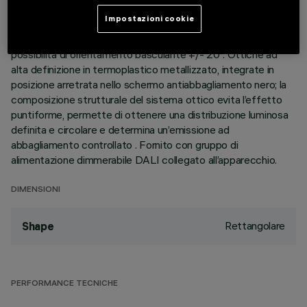
perimetrale di battuta. I due elementi lineari a 5 celle
Impostazioni cookie
luminose, realizzati in alluminio pressofuso e direzionabili
indipendentemente, permettono di indirizzare l’emissione con
possibilità di orientamento basculante +/- 20°. Ottiche ad
alta definizione in termoplastico metallizzato, integrate in
posizione arretrata nello schermo antiabbagliamento nero; la
composizione strutturale del sistema ottico evita l’effetto
puntiforme, permette di ottenere una distribuzione luminosa
definita e circolare e determina un’emissione ad
abbagliamento controllato . Fornito con gruppo di
alimentazione dimmerabile DALI collegato all’apparecchio.
DIMENSIONI
Rettangolare
Shape
PERFORMANCE TECNICHE