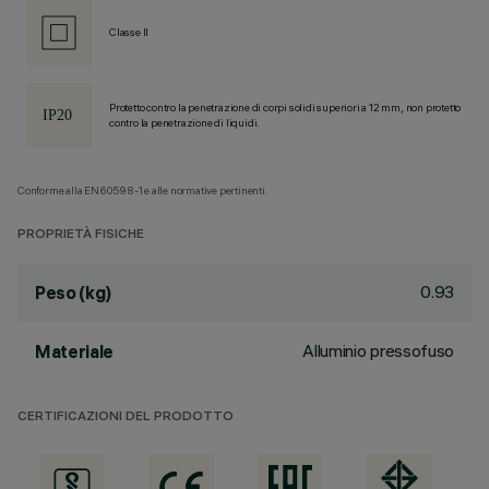
Classe II
Protetto contro la penetrazione di corpi solidi superiori a 12 mm, non protetto
contro la penetrazione di liquidi.
Conforme alla EN60598-1 e alle normative pertinenti.
PROPRIETÀ FISICHE
0.93
Peso (kg)
Alluminio pressofuso
Materiale
CERTIFICAZIONI DEL PRODOTTO