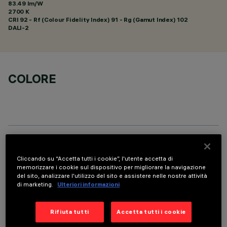
83.49 lm/W
2700 K
CRI
92
- Rf (Colour Fidelity Index) 91 - Rg (Gamut Index) 102
DALI-2
COLORE
DATI TECNICI
Cliccando su “Accetta tutti i cookie”, l'utente accetta di
ULTIMO AGGIORNAMENTO: 07/08/2026
memorizzare i cookie sul dispositivo per migliorare la navigazione
del sito, analizzare l'utilizzo del sito e assistere nelle nostre attività
di marketing.
Ulteriori informazioni
DESCRIZIONE
Apparecchio rettangolare ad incasso con sorgenti LED. Vano
Rifiuta tutti
Accetta tutti i cookie
strutturale in lamiera di acciaio sagomata con faldina