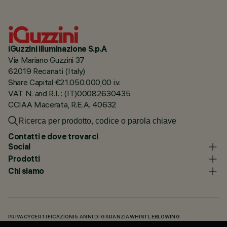
iGuzzini illuminazione S.p.A
Via Mariano Guzzini 37
62019 Recanati (Italy)
Share Capital €21.050.000,00 i.v.
VAT N. and R.I. : (IT)00082630435
CCIAA Macerata, R.E.A. 40632
Contatti e dove trovarci
Social
Prodotti
Chi siamo
PRIVACY
CERTIFICAZIONI
5 ANNI DI GARANZIA
WHISTLEBLOWING