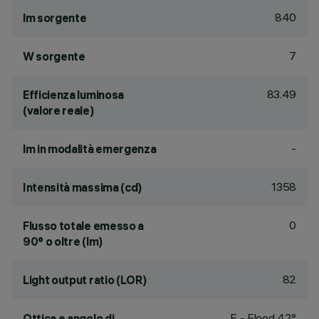
840
lm sorgente
7
W sorgente
83.49
Efficienza luminosa
(valore reale)
-
lm in modalità emergenza
1358
Intensità massima (cd)
0
Flusso totale emesso a
90° o oltre (lm)
82
Light output ratio (LOR)
F - Flood 42°
Ottica e angolo di