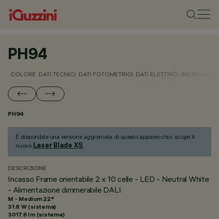
PH94
COLORE
DATI TECNICI
DATI FOTOMETRICI
DATI ELETTRICI
INSTALLAZI
PH94
È disponibile una versione aggiornata di questo apparecchio: scopri il
Laser Blade XS
nuovo
.
DESCRIZIONE
Incasso Frame orientabile 2 x 10 celle - LED - Neutral White
- Alimentazione dimmerabile DALI
M - Medium 22°
31.8 W (sistema)
3017.6 lm (sistema)