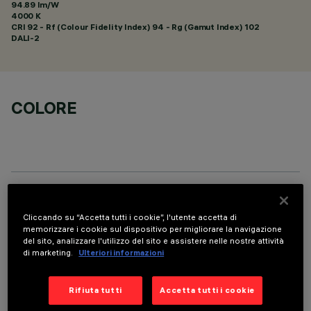
94.89 lm/W
4000 K
CRI
92
- Rf (Colour Fidelity Index) 94 - Rg (Gamut Index) 102
DALI-2
COLORE
DATI TECNICI
Cliccando su “Accetta tutti i cookie”, l'utente accetta di
ULTIMO AGGIORNAMENTO: 07/08/2026
memorizzare i cookie sul dispositivo per migliorare la navigazione
del sito, analizzare l'utilizzo del sito e assistere nelle nostre attività
di marketing.
Ulteriori informazioni
DESCRIZIONE
Apparecchio rettangolare ad incasso con sorgenti LED. Vano
Rifiuta tutti
Accetta tutti i cookie
strutturale in lamiera di acciaio sagomata con faldina