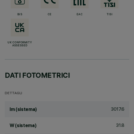
BIS
CE
EAC
TISI
UK CONFORMITY
ASSESSED
DATI FOTOMETRICI
DETTAGLI
3017.6
lm (sistema)
31.8
W (sistema)