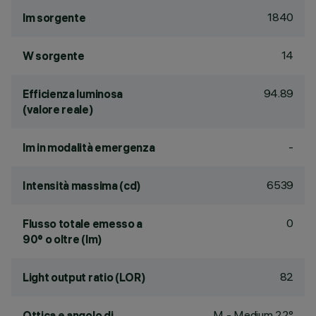
1840
lm sorgente
14
W sorgente
94.89
Efficienza luminosa
(valore reale)
-
lm in modalità emergenza
6539
Intensità massima (cd)
0
Flusso totale emesso a
90° o oltre (lm)
82
Light output ratio (LOR)
M - Medium 22°
Ottica e angolo di