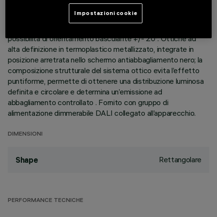
perimetrale di battuta. I due elementi lineari a 10 celle
Impostazioni cookie
luminose, realizzati in alluminio pressofuso e direzionabili
indipendentemente, permettono di indirizzare l’emissione con
possibilità di orientamento basculante +/- 20°. Ottiche ad
alta definizione in termoplastico metallizzato, integrate in
posizione arretrata nello schermo antiabbagliamento nero; la
composizione strutturale del sistema ottico evita l’effetto
puntiforme, permette di ottenere una distribuzione luminosa
definita e circolare e determina un’emissione ad
abbagliamento controllato . Fornito con gruppo di
alimentazione dimmerabile DALI collegato all’apparecchio.
DIMENSIONI
Rettangolare
Shape
PERFORMANCE TECNICHE