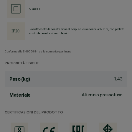
Classe II
Protetto contro la penetrazione di corpi solidi superiori a 12 mm, non protetto
contro la penetrazione di liquidi.
Conforme alla EN60598-1 e alle normative pertinenti.
PROPRIETÀ FISICHE
1.43
Peso (kg)
Alluminio pressofuso
Materiale
CERTIFICAZIONI DEL PRODOTTO