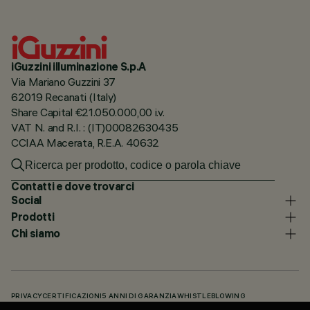
iGuzzini illuminazione S.p.A
Via Mariano Guzzini 37
62019 Recanati (Italy)
Share Capital €21.050.000,00 i.v.
VAT N. and R.I. : (IT)00082630435
CCIAA Macerata, R.E.A. 40632
Contatti e dove trovarci
Social
Prodotti
Chi siamo
PRIVACY
CERTIFICAZIONI
5 ANNI DI GARANZIA
WHISTLEBLOWING