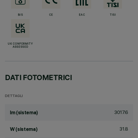
BIS
CE
EAC
TISI
UK CONFORMITY
ASSESSED
DATI FOTOMETRICI
DETTAGLI
3017.6
lm (sistema)
31.8
W (sistema)