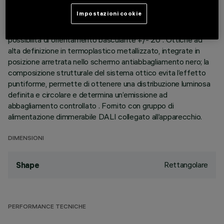
perimetrale di battuta. I due elementi lineari a 10 celle
Impostazioni cookie
luminose, realizzati in alluminio pressofuso e direzionabili
indipendentemente, permettono di indirizzare l’emissione con
possibilità di orientamento basculante +/- 20°. Ottiche ad
alta definizione in termoplastico metallizzato, integrate in
posizione arretrata nello schermo antiabbagliamento nero; la
composizione strutturale del sistema ottico evita l’effetto
puntiforme, permette di ottenere una distribuzione luminosa
definita e circolare e determina un’emissione ad
abbagliamento controllato . Fornito con gruppo di
alimentazione dimmerabile DALI collegato all’apparecchio.
DIMENSIONI
Rettangolare
Shape
PERFORMANCE TECNICHE