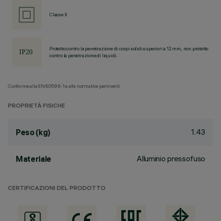
Classe II
Protetto contro la penetrazione di corpi solidi superiori a 12 mm, non protetto
contro la penetrazione di liquidi.
Conforme alla EN60598-1 e alle normative pertinenti.
PROPRIETÀ FISICHE
1.43
Peso (kg)
Alluminio pressofuso
Materiale
CERTIFICAZIONI DEL PRODOTTO