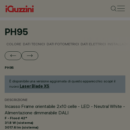
PH95
COLORE
DATI TECNICI
DATI FOTOMETRICI
DATI ELETTRICI
INSTALLAZI
PH95
È disponibile una versione aggiornata di questo apparecchio: scopri il
Laser Blade XS
nuovo
.
DESCRIZIONE
Incasso Frame orientabile 2x10 celle - LED - Neutral White -
Alimentazione dimmerabile DALI
F - Flood 42°
31.8 W (sistema)
3017.6 lm (sistema)