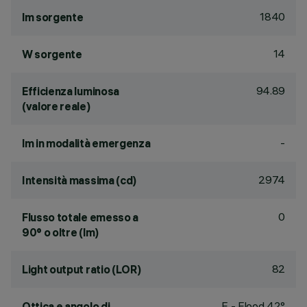
1840
lm sorgente
14
W sorgente
94.89
Efficienza luminosa
(valore reale)
-
lm in modalità emergenza
2974
Intensità massima (cd)
0
Flusso totale emesso a
90° o oltre (lm)
82
Light output ratio (LOR)
F - Flood 42°
Ottica e angolo di