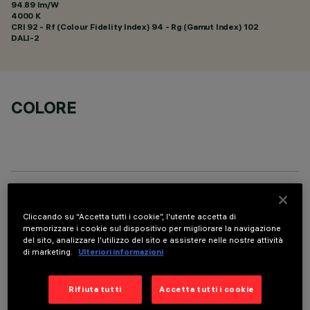
94.89 lm/W
4000 K
CRI
92
- Rf (Colour Fidelity Index) 94 - Rg (Gamut Index) 102
DALI-2
COLORE
DATI TECNICI
Cliccando su “Accetta tutti i cookie”, l'utente accetta di
ULTIMO AGGIORNAMENTO: 07/08/2026
memorizzare i cookie sul dispositivo per migliorare la navigazione
del sito, analizzare l'utilizzo del sito e assistere nelle nostre attività
di marketing.
Ulteriori informazioni
DESCRIZIONE
Apparecchio rettangolare ad incasso con sorgenti LED. Vano
Rifiuta tutti
Accetta tutti i cookie
strutturale in lamiera di acciaio sagomata con faldina