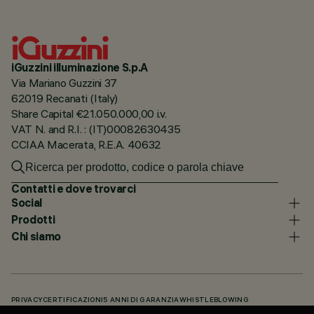
iGuzzini illuminazione S.p.A
Via Mariano Guzzini 37
62019 Recanati (Italy)
Share Capital €21.050.000,00 i.v.
VAT N. and R.I. : (IT)00082630435
CCIAA Macerata, R.E.A. 40632
Contatti e dove trovarci
Social
Prodotti
Chi siamo
PRIVACY
CERTIFICAZIONI
5 ANNI DI GARANZIA
WHISTLEBLOWING