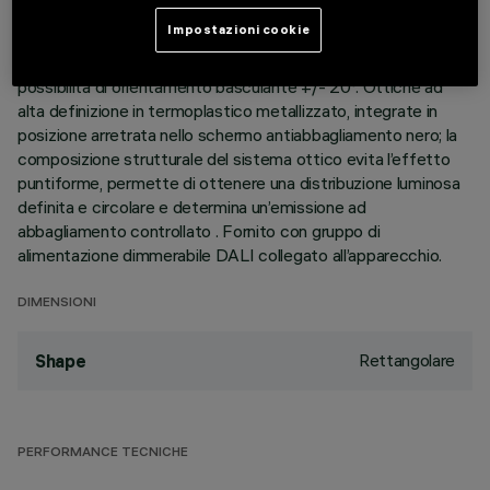
perimetrale di battuta. I due elementi lineari a 10 celle
Impostazioni cookie
luminose, realizzati in alluminio pressofuso e direzionabili
indipendentemente, permettono di indirizzare l’emissione con
possibilità di orientamento basculante +/- 20°. Ottiche ad
alta definizione in termoplastico metallizzato, integrate in
posizione arretrata nello schermo antiabbagliamento nero; la
composizione strutturale del sistema ottico evita l’effetto
puntiforme, permette di ottenere una distribuzione luminosa
definita e circolare e determina un’emissione ad
abbagliamento controllato . Fornito con gruppo di
alimentazione dimmerabile DALI collegato all’apparecchio.
DIMENSIONI
Rettangolare
Shape
PERFORMANCE TECNICHE