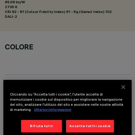
85.09 lm/W
2700 K
CRI
92
- Rf (Colour Fidelity Index) 91 - Rg (Gamut Index) 102
DALI-2
COLORE
DATI TECNICI
Cliccando su “Accetta tutti i cookie”, l'utente accetta di
ULTIMO AGGIORNAMENTO: 07/08/2026
memorizzare i cookie sul dispositivo per migliorare la navigazione
del sito, analizzare l'utilizzo del sito e assistere nelle nostre attività
di marketing.
Ulteriori informazioni
DESCRIZIONE
Apparecchio rettangolare ad incasso con sorgenti LED. Vano
Rifiuta tutti
Accetta tutti i cookie
strutturale in lamiera di acciaio sagomata con faldina