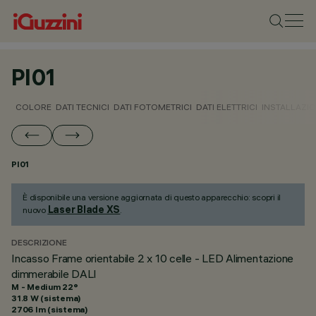
PI01
COLORE
DATI TECNICI
DATI FOTOMETRICI
DATI ELETTRICI
INSTALLAZI
PI01
È disponibile una versione aggiornata di questo apparecchio: scopri il
Laser Blade XS
nuovo
.
DESCRIZIONE
Incasso Frame orientabile 2 x 10 celle - LED Alimentazione
dimmerabile DALI
M - Medium 22°
31.8 W (sistema)
2706 lm (sistema)