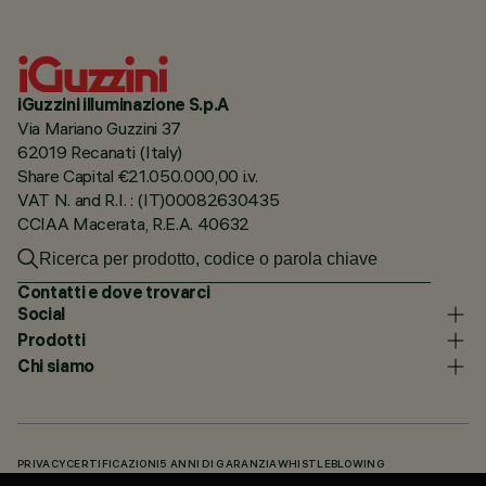
iGuzzini illuminazione S.p.A
Via Mariano Guzzini 37
62019 Recanati (Italy)
Share Capital €21.050.000,00 i.v.
VAT N. and R.I. : (IT)00082630435
CCIAA Macerata, R.E.A. 40632
Contatti e dove trovarci
Social
Prodotti
Chi siamo
PRIVACY
CERTIFICAZIONI
5 ANNI DI GARANZIA
WHISTLEBLOWING