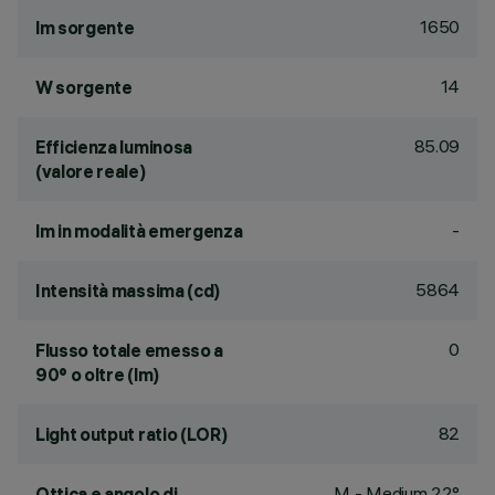
1650
lm sorgente
14
W sorgente
85.09
Efficienza luminosa
(valore reale)
-
lm in modalità emergenza
5864
Intensità massima (cd)
0
Flusso totale emesso a
90° o oltre (lm)
82
Light output ratio (LOR)
M - Medium 22°
Ottica e angolo di