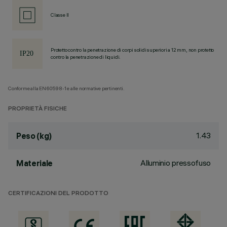
Classe II
Protetto contro la penetrazione di corpi solidi superiori a 12 mm, non protetto
contro la penetrazione di liquidi.
Conforme alla EN60598-1 e alle normative pertinenti.
PROPRIETÀ FISICHE
1.43
Peso (kg)
Alluminio pressofuso
Materiale
CERTIFICAZIONI DEL PRODOTTO