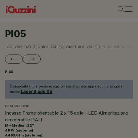
PI05
COLORE
DATI TECNICI
DATI FOTOMETRICI
DATI ELETTRICI
INSTALLAZI
PI05
È disponibile una versione aggiornata di questo apparecchio: scopri il
Laser Blade XS
nuovo
.
DESCRIZIONE
Incasso Frame orientabile 2 x 15 celle - LED Alimentazione
dimmerabile DALI
M - Medium 22°
48 W (sistema)
4493.6 lm (sistema)