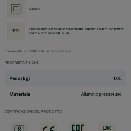
Classe II
Protetto contro la penetrazione di corpi solidi superiori a 12 mm, non protetto
contro la penetrazione di liquidi.
Conforme alla EN60598-1 e alle normative pertinenti.
PROPRIETÀ FISICHE
1.65
Peso (kg)
Alluminio pressofuso
Materiale
CERTIFICAZIONI DEL PRODOTTO