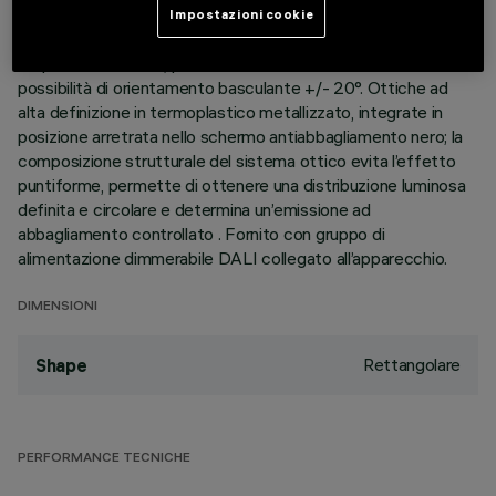
perimetrale di battuta. I due elementi lineari a 15 celle
Impostazioni cookie
luminose, realizzati in alluminio pressofuso e direzionabili
indipendentemente, permettono di indirizzare l’emissione con
possibilità di orientamento basculante +/- 20°. Ottiche ad
alta definizione in termoplastico metallizzato, integrate in
posizione arretrata nello schermo antiabbagliamento nero; la
composizione strutturale del sistema ottico evita l’effetto
puntiforme, permette di ottenere una distribuzione luminosa
definita e circolare e determina un’emissione ad
abbagliamento controllato . Fornito con gruppo di
alimentazione dimmerabile DALI collegato all’apparecchio.
DIMENSIONI
Rettangolare
Shape
PERFORMANCE TECNICHE