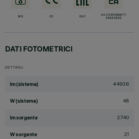
UK CONFORMITY
BIS
CE
EAC
ASSESSED
DATI FOTOMETRICI
DETTAGLI
4493.6
lm (sistema)
48
W (sistema)
2740
lm sorgente
21
W sorgente