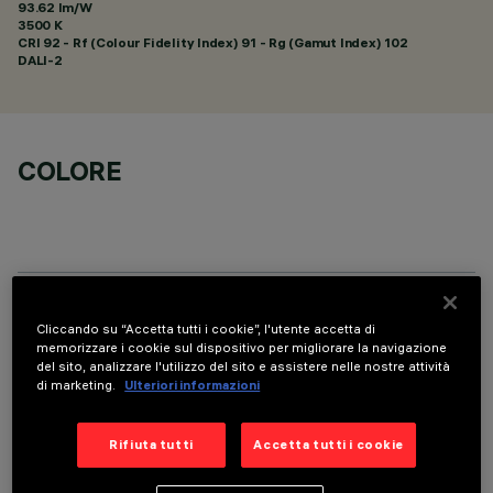
93.62 lm/W
3500 K
CRI
92
- Rf (Colour Fidelity Index) 91 - Rg (Gamut Index) 102
DALI-2
COLORE
DATI TECNICI
Cliccando su “Accetta tutti i cookie”, l'utente accetta di
memorizzare i cookie sul dispositivo per migliorare la navigazione
ULTIMO AGGIORNAMENTO: 05/08/2026
del sito, analizzare l'utilizzo del sito e assistere nelle nostre attività
di marketing.
Ulteriori informazioni
DESCRIZIONE
Rifiuta tutti
Accetta tutti i cookie
Apparecchio rettangolare ad incasso con sorgenti LED. Vano
strutturale in lamiera di acciaio sagomata con faldina