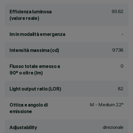
93.62
Efficienza luminosa
(valore reale)
-
lm in modalità emergenza
9738
Intensità massima (cd)
0
Flusso totale emesso a
90° o oltre (lm)
82
Light output ratio (LOR)
M - Medium 22°
Ottica e angolo di
emissione
direzionale
Adjustability