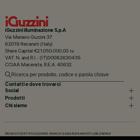
iGuzzini illuminazione S.p.A
Via Mariano Guzzini 37
62019 Recanati (Italy)
Share Capital €21.050.000,00 i.v.
VAT N. and R.I. : (IT)00082630435
CCIAA Macerata, R.E.A. 40632
Contatti e dove trovarci
Social
Prodotti
Chi siamo
PRIVACY
CERTIFICAZIONI
5 ANNI DI GARANZIA
WHISTLEBLOWING