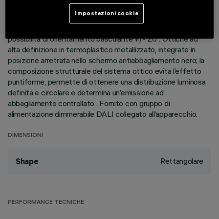
perimetrale di battuta. I due elementi lineari a 15 celle
Impostazioni cookie
luminose, realizzati in alluminio pressofuso e direzionabili
indipendentemente, permettono di indirizzare l’emissione con
possibilità di orientamento basculante +/- 20°. Ottiche ad
alta definizione in termoplastico metallizzato, integrate in
posizione arretrata nello schermo antiabbagliamento nero; la
composizione strutturale del sistema ottico evita l’effetto
puntiforme, permette di ottenere una distribuzione luminosa
definita e circolare e determina un’emissione ad
abbagliamento controllato . Fornito con gruppo di
alimentazione dimmerabile DALI collegato all’apparecchio.
DIMENSIONI
Rettangolare
Shape
PERFORMANCE TECNICHE