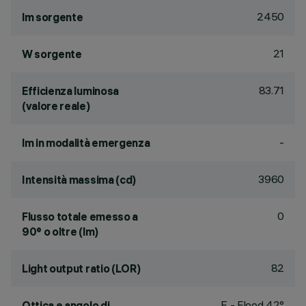
2450
lm sorgente
21
W sorgente
83.71
Efficienza luminosa
(valore reale)
-
lm in modalità emergenza
3960
Intensità massima (cd)
0
Flusso totale emesso a
90° o oltre (lm)
82
Light output ratio (LOR)
F - Flood 42°
Ottica e angolo di