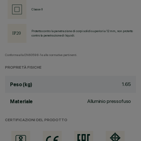
Classe II
Protetto contro la penetrazione di corpi solidi superiori a 12 mm, non protetto
contro la penetrazione di liquidi.
Conforme alla EN60598-1 e alle normative pertinenti.
PROPRIETÀ FISICHE
1.65
Peso (kg)
Alluminio pressofuso
Materiale
CERTIFICAZIONI DEL PRODOTTO