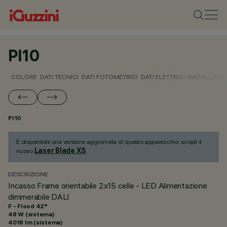
PI10
COLORE
DATI TECNICI
DATI FOTOMETRICI
DATI ELETTRICI
INSTALLAZI
PI10
È disponibile una versione aggiornata di questo apparecchio: scopri il
Laser Blade XS
nuovo
.
DESCRIZIONE
Incasso Frame orientabile 2x15 celle - LED Alimentazione
dimmerabile DALI
F - Flood 42°
48 W (sistema)
4018 lm (sistema)