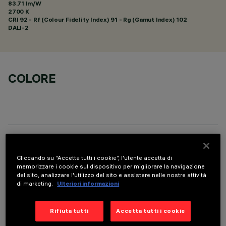
83.71 lm/W
2700 K
CRI
92
- Rf (Colour Fidelity Index) 91 - Rg (Gamut Index) 102
DALI-2
COLORE
DATI TECNICI
Cliccando su “Accetta tutti i cookie”, l'utente accetta di
ULTIMO AGGIORNAMENTO: 07/08/2026
memorizzare i cookie sul dispositivo per migliorare la navigazione
del sito, analizzare l'utilizzo del sito e assistere nelle nostre attività
di marketing.
Ulteriori informazioni
DESCRIZIONE
Apparecchio rettangolare ad incasso con sorgenti LED. Vano
Rifiuta tutti
Accetta tutti i cookie
strutturale in lamiera di acciaio sagomata con faldina